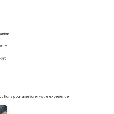
éunion
atuit
port
 options pour améliorer votre expérience