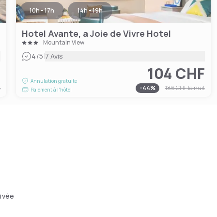
10h - 17h
14h - 19h
Hotel Avante, a Joie de Vivre Hotel
Mountain View
|
4
/5
7 Avis
F
104 CHF
Annulation gratuite
t
-
44
%
186 CHF
la nuit
Paiement à l'hôtel
ivée