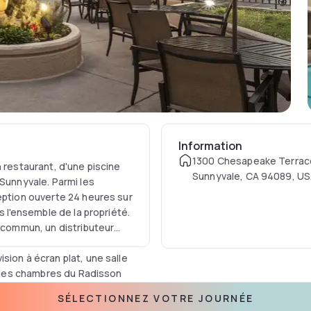
Information
1300 Chesapeake Terrac
 restaurant, d'une piscine
Sunnyvale, CA 94089, U
 Sunnyvale. Parmi les
eption ouverte 24 heures sur
s l'ensemble de la propriété.
n commun, un distributeur
sion à écran plat, une salle
es les chambres du Radisson
tion et d'une armoire. Les
SÉLECTIONNEZ VOTRE JOURNÉE
uffet. Le Radisson Hotel