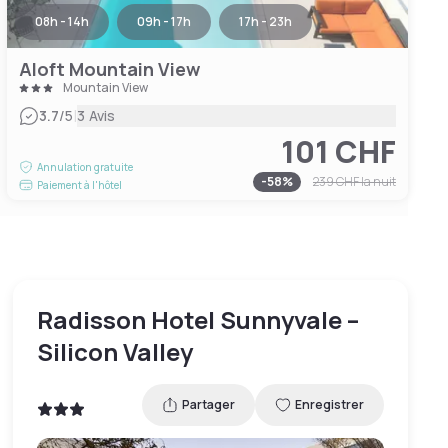
08h - 14h
09h - 17h
17h - 23h
Aloft Mountain View
Mountain View
|
3.7
/5
3 Avis
101 CHF
Annulation gratuite
-
58
%
239 CHF
la nuit
Paiement à l'hôtel
Radisson Hotel Sunnyvale –
Silicon Valley
Partager
Enregistrer