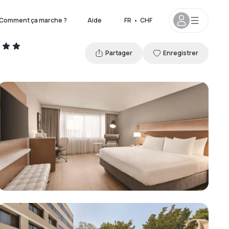
Comment ça marche ?
Aide
FR
•
CHF
Partager
Enregistrer