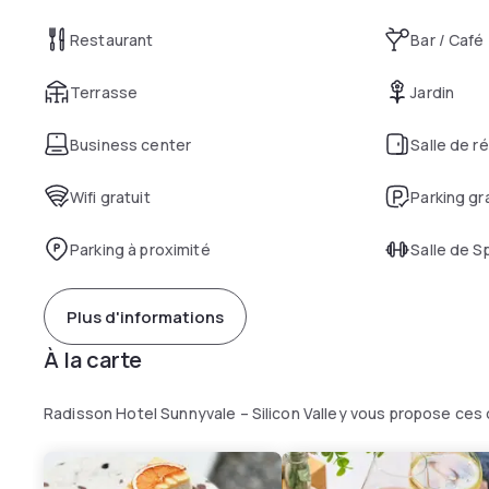
Restaurant
Bar / Café
Terrasse
Jardin
Business center
Salle de r
Wifi gratuit
Parking gr
Parking à proximité
Salle de S
Plus d'informations
À la carte
Radisson Hotel Sunnyvale – Silicon Valley vous propose ces