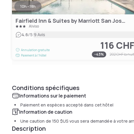
10h - 18h
Fairfield Inn & Suites by Marriott San Jose North/Silicon Valley
Alviso
|
4.6
/5
9 Avis
116 CH
Annulation gratuite
-
43
%
202 CHF
la nui
Paiement à l'hôtel
Conditions spécifiques
Informations sur le paiement
Paiement en espèces accepté dans cet hôtel
Information de caution
Une caution de
150 $US
vous sera demandée à votre arr
Description