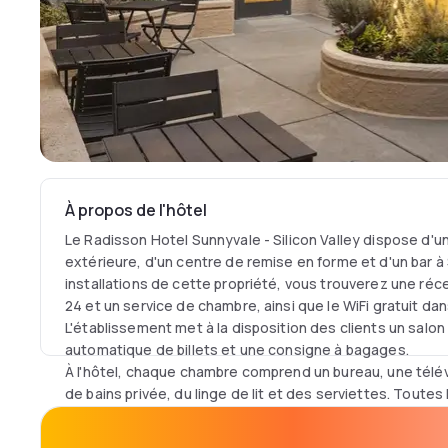
À propos de l'hôtel
Le Radisson Hotel Sunnyvale - Silicon Valley dispose d'un
extérieure, d'un centre de remise en forme et d'un bar à
installations de cette propriété, vous trouverez une réc
24 et un service de chambre, ainsi que le WiFi gratuit dan
L'établissement met à la disposition des clients un salo
automatique de billets et une consigne à bagages.
À l'hôtel, chaque chambre comprend un bureau, une télévi
de bains privée, du linge de lit et des serviettes. Tout
Hotel Sunnyvale - Silicon Valley disposent de la climatisa
clients de l'hôtel peuvent profiter d'un petit déjeuner b