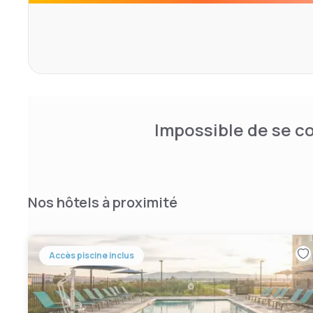
Sunnyvale - Silicon Valley dispose d'une terrasse ensoleil
des distributeurs automatiques de boissons et de collat
place au Radisson Hotel Sunnyvale - Silicon Valley.
Impossible de se co
Nos hôtels à proximité
Accès piscine inclus