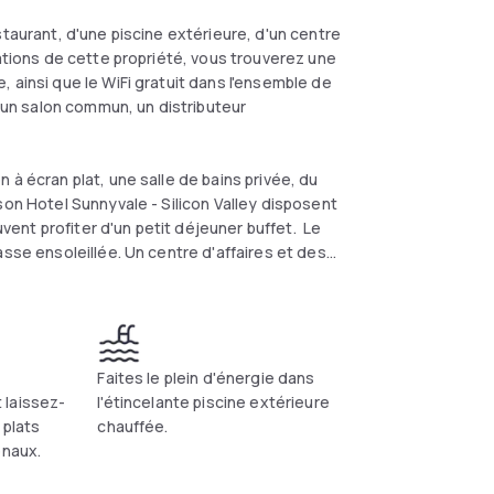
staurant, d'une piscine extérieure, d'un centre
lations de cette propriété, vous trouverez une
 ainsi que le WiFi gratuit dans l'ensemble de
s un salon commun, un distributeur
 à écran plat, une salle de bains privée, du
son Hotel Sunnyvale - Silicon Valley disposent
uvent profiter d'un petit déjeuner buffet. Le
asse ensoleillée. Un centre d'affaires et des
t disponibles sur place au Radisson Hotel
Faites le plein d'énergie dans
 laissez-
l'étincelante piscine extérieure
 plats
chauffée.
onaux.