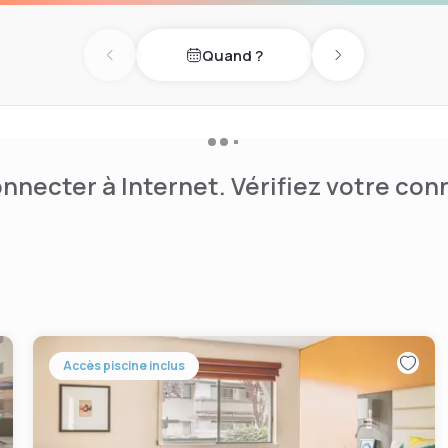
lée. Un centre d'affaires et
ions sont disponibles sur
Quand ?
Previous day
Next day
nnecter à Internet. Vérifiez votre co
Accès piscine inclus