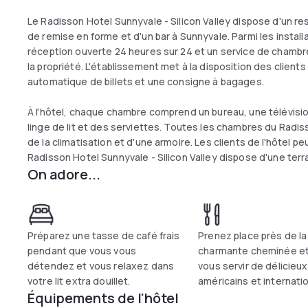
Le Radisson Hotel Sunnyvale - Silicon Valley dispose d'un re
de remise en forme et d'un bar à Sunnyvale. Parmi les instal
réception ouverte 24 heures sur 24 et un service de chambre,
la propriété. L'établissement met à la disposition des client
automatique de billets et une consigne à bagages.
À l'hôtel, chaque chambre comprend un bureau, une télévision
linge de lit et des serviettes. Toutes les chambres du Radis
de la climatisation et d'une armoire. Les clients de l'hôtel pe
Radisson Hotel Sunnyvale - Silicon Valley dispose d'une terr
On adore...
distributeurs automatiques de boissons et de collations son
Sunnyvale - Silicon Valley.
Préparez une tasse de café frais
Prenez place près de la
pendant que vous vous
charmante cheminée et
détendez et vous relaxez dans
vous servir de délicieux
votre lit extra douillet.
américains et internati
Équipements de l'hôtel