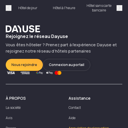
Hôtel sans carte
Hôt
Hôtel de jour
Hôtel à l'heure
bancaire
Précédent
Suiv
Dayuse
Rejoignez le réseau Dayuse
Vous êtes hôtelier ? Prenez part à l’expérience Dayuse et
rejoignez notre réseau d’hôtels partenaires
Nous rejoindre
Connexion au portail
À PROPOS
Assistance
La société
Contact
Avis
Aide