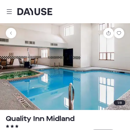
Dayuse
Partager
Enre
1
/
8
Quality Inn Midland