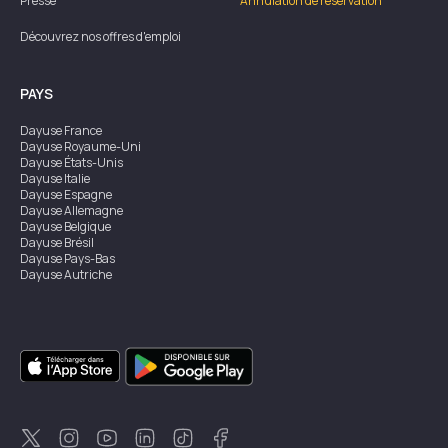
Presse
Annulation de réservation
Découvrez nos offres d'emploi
PAYS
Dayuse
France
Dayuse
Royaume-Uni
Dayuse
États-Unis
Dayuse
Italie
Dayuse
Espagne
Dayuse
Allemagne
Dayuse
Belgique
Dayuse
Brésil
Dayuse
Pays-Bas
Dayuse
Autriche
Dayuse
Australie
Dayuse
Irlande
Dayuse
Hong Kong
Dayuse
Canada
Dayuse
Singapour
Dayuse
Suède
Dayuse
Thaïlande
Dayuse
Portugal
Dayuse
Corée
Dayuse
Nouvelle-Zélande