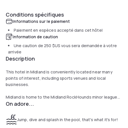
Conditions spécifiques
Informations sur le paiement
Paiement en espèces accepté dans cet hôtel
Information de caution
Une caution de
250 $US
vous sera demandée à votre
arrivée
Description
This hotel in Midland is conveniently located near many
points of interest, including sports venues and local
businesses.
Midland is home to the Midland RockHounds minor league
On adore...
baseball team and the Odessa Jackalopes minor league
hockey team.
Jump, dive and splash in the pool, that's what it's for!
Guests at this hotel can enjoy many amenities and