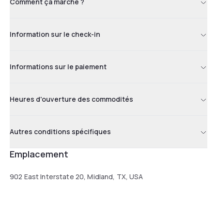
Comment ça marche ?
Warren Equipment Companies and Oxy Permian USA. The
Midland International airport is just 10-minute drive west.
Information sur le check-in
Informations sur le paiement
Heures d'ouverture des commodités
Autres conditions spécifiques
Emplacement
902 East Interstate 20, Midland, TX, USA