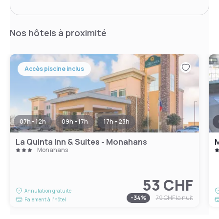
Nos hôtels à proximité
Accès piscine inclus
07h - 12h
09h - 17h
17h - 23h
La Quinta Inn & Suites - Monahans
M
Monahans
53 CHF
Annulation gratuite
-
34
%
79 CHF
la nuit
Paiement à l'hôtel