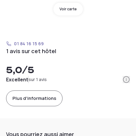
Voir carte
01 84 16 15 69
1 avis sur cet hôtel
5,0
/5
Info
Excellent
sur 1 avis
Plus d'informations
Vous pourriez aussi aimer