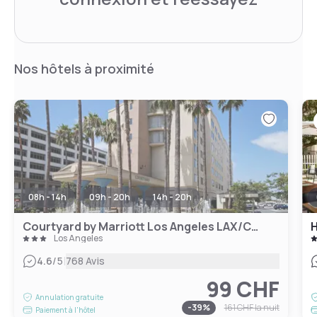
Nos hôtels à proximité
08h - 14h
09h - 20h
14h - 20h
Courtyard by Marriott Los Angeles LAX/Century Boulevard
H
Los Angeles
|
4.6
/5
768 Avis
99 CHF
Annulation gratuite
-
39
%
161 CHF
la nuit
Paiement à l'hôtel