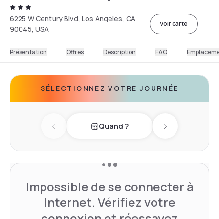
6225 W Century Blvd, Los Angeles, CA
Voir carte
90045, USA
Présentation
Offres
Description
FAQ
Emplacem
SÉLECTIONNEZ VOTRE JOURNÉE
Quand ?
Previous day
Next day
Impossible de se connecter à
Internet. Vérifiez votre
connexion et réessayez