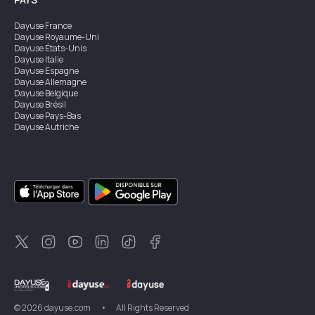
Dayuse
France
Dayuse
Royaume-Uni
Dayuse
États-Unis
Dayuse
Italie
Dayuse
Espagne
Dayuse
Allemagne
Dayuse
Belgique
Dayuse
Brésil
Dayuse
Pays-Bas
Dayuse
Autriche
Dayuse
Australie
Dayuse
Irlande
Dayuse
Hong Kong
Dayuse
Canada
Dayuse
Singapour
Dayuse
Suède
Dayuse
Thaïlande
Dayuse
Portugal
Dayuse
Corée
Dayuse
Nouvelle-Zélande
Dayuse
Turquie
©
2026
dayuse.com
•
All Rights Reserved