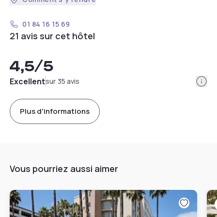
01 84 16 15 69
21 avis sur cet hôtel
4,5
/5
Info
Excellent
sur 35 avis
Plus d'informations
Vous pourriez aussi aimer