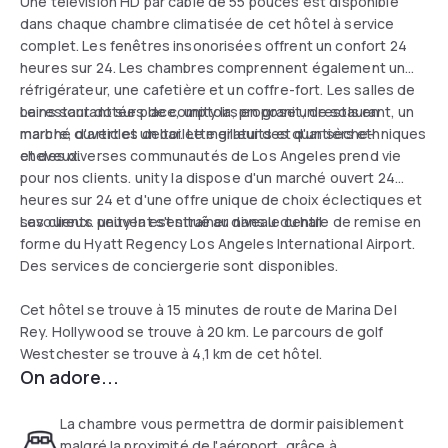
Une télévision HD par câble de 55 pouces est disponible
dans chaque chambre climatisée de cet hôtel à service
complet. Les fenêtres insonorisées offrent un confort 24
heures sur 24. Les chambres comprennent également un
réfrigérateur, une cafetière et un coffre-fort. Les salles de
bains sont dotées de comptoirs en granit, de sols en
Le restaurant sur place, unity la, propose un restaurant, un
marbre, d'articles de toilette gratuits et d'un sèche-
marché ouvert et un bar. Le meilleur des quartiers ethniques
cheveux.
et des diverses communautés de Los Angeles prend vie
pour nos clients. unity la dispose d'un marché ouvert 24
heures sur 24 et d'une offre unique de choix éclectiques et
savoureux. unity la est situé au niveau du hall.
Les clients peuvent s'entraîner dans le centre de remise en
forme du Hyatt Regency Los Angeles International Airport.
Des services de conciergerie sont disponibles.
Cet hôtel se trouve à 15 minutes de route de Marina Del
Rey. Hollywood se trouve à 20 km. Le parcours de golf
Westchester se trouve à 4,1 km de cet hôtel.
On adore...
La chambre vous permettra de dormir paisiblement
malgré la proximité de l'aéroport, grâce à