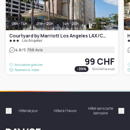
08h - 14h
09h - 20h
14h - 20h
Courtyard by Marriott Los Angeles LAX/Century Boulevard
H
Los Angeles
|
4.6
/5
768 Avis
99 CHF
Annulation gratuite
-
39
%
161 CHF
la nuit
Paiement à l'hôtel
Hôtel sans carte
Hôt
Hôtel de jour
Hôtel à l'heure
bancaire
Précédent
Suiv