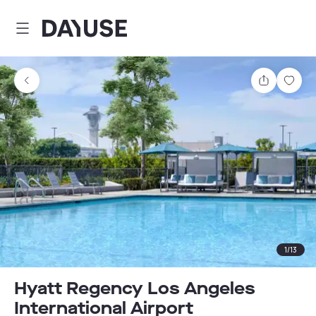
Dayuse
Partager
Enre
1
/
13
Hyatt Regency Los Angeles
International Airport