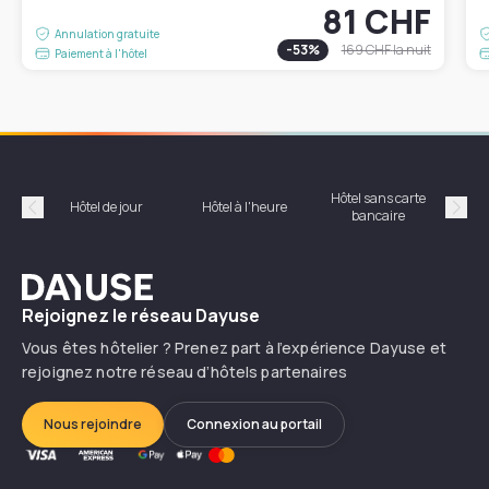
81 CHF
Annulation gratuite
-
53
%
169 CHF
la nuit
Paiement à l'hôtel
Hôtel sans carte
Hôt
Hôtel de jour
Hôtel à l'heure
bancaire
Précédent
Suiv
Dayuse
Rejoignez le réseau Dayuse
Vous êtes hôtelier ? Prenez part à l’expérience Dayuse et
rejoignez notre réseau d’hôtels partenaires
Nous rejoindre
Connexion au portail