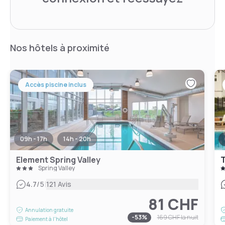
Nos hôtels à proximité
Accès piscine inclus
09h - 17h
14h - 20h
Element Spring Valley
T
Spring Valley
|
4.7
/5
121 Avis
81 CHF
Annulation gratuite
-
53
%
169 CHF
la nuit
Paiement à l'hôtel