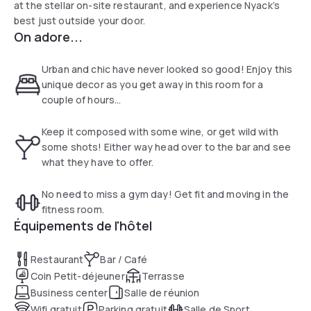
at the stellar on-site restaurant, and experience Nyack’s
best just outside your door.
On adore...
Urban and chic have never looked so good! Enjoy this
unique decor as you get away in this room for a
couple of hours...
Keep it composed with some wine, or get wild with
some shots! Either way head over to the bar and see
what they have to offer.
No need to miss a gym day! Get fit and moving in the
fitness room.
Équipements de l'hôtel
Restaurant
Bar / Café
Coin Petit-déjeuner
Terrasse
Business center
Salle de réunion
Wifi gratuit
Parking gratuit
Salle de Sport