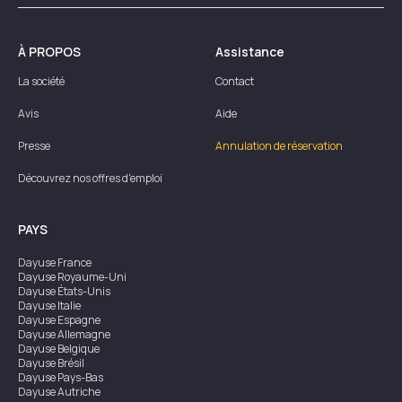
À PROPOS
Assistance
La société
Contact
Avis
Aide
Presse
Annulation de réservation
Découvrez nos offres d'emploi
PAYS
Dayuse
France
Dayuse
Royaume-Uni
Dayuse
États-Unis
Dayuse
Italie
Dayuse
Espagne
Dayuse
Allemagne
Dayuse
Belgique
Dayuse
Brésil
Dayuse
Pays-Bas
Dayuse
Autriche