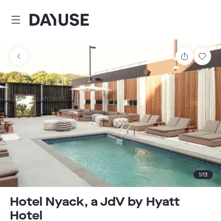
Dayuse
Partager
Enre
1
/
13
Hotel Nyack, a JdV by Hyatt
Hotel