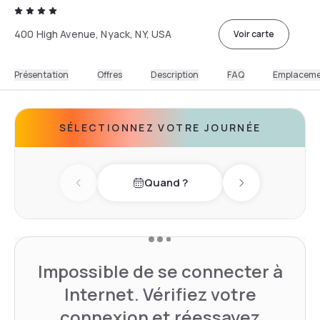
400 High Avenue, Nyack, NY, USA
Voir carte
Présentation
Offres
Description
FAQ
Emplacem
SÉLECTIONNEZ VOTRE JOURNÉE
Quand ?
Previous day
Next day
Impossible de se connecter à
Internet. Vérifiez votre
connexion et réessayez