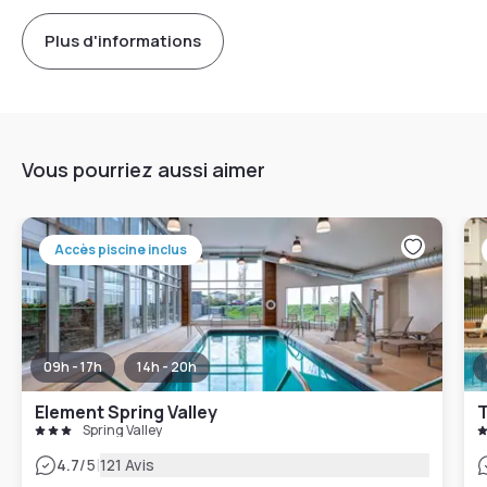
Plus d'informations
Vous pourriez aussi aimer
Accès piscine inclus
09h - 17h
14h - 20h
Element Spring Valley
T
Spring Valley
|
4.7
/5
121 Avis