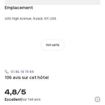
Emplacement
400 High Avenue, Nyack, NY, USA
Voir carte
01 84 16 15 69
106 avis sur cet hôtel
4,8
/5
Info
Excellent
sur 146 avis