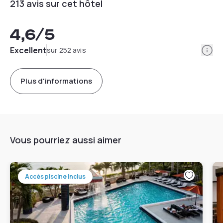
213 avis sur cet hôtel
4,6
/5
Info
Excellent
sur 252 avis
Plus d'informations
Vous pourriez aussi aimer
Accès piscine inclus