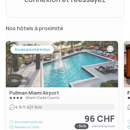
Nos hôtels à proximité
Accès piscine inclus
10h - 18h
Pullman Miami Airport
Miami-Dade County
|
4.5
/5
421 Avis
96 CHF
Annulation gratuite
-
34
%
144 CHF
la nuit
Paiement à l'hôtel