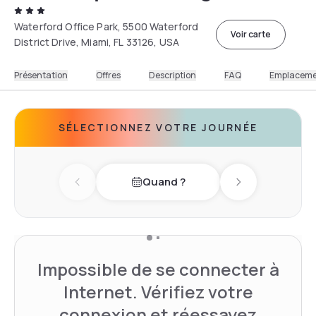
Waterford Office Park, 5500 Waterford
Voir carte
District Drive, Miami, FL 33126, USA
Présentation
Offres
Description
FAQ
Emplacem
SÉLECTIONNEZ VOTRE JOURNÉE
Quand ?
Previous day
Next day
Impossible de se connecter à
Internet. Vérifiez votre
connexion et réessayez