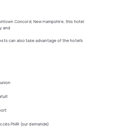
 downtown Concord, New Hampshire, this hotel
ty and
ests can also take advantage of the hotel's
rican cuisine at the EJ's on Main.
Christa McAuliffe Planetarium are minutes from
t
ry Shaker Village.
éunion
atuit
port
ccès PMR (sur demande)