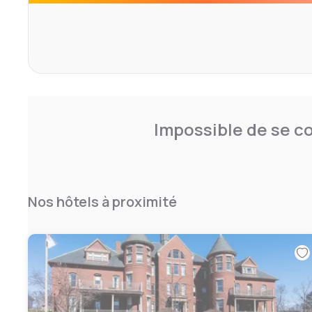
can visit
the New Hampshire Motor Speedway or explore the Cante
Impossible de se co
Nos hôtels à proximité