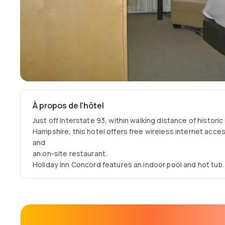
À propos de l'hôtel
Just off Interstate 93, within walking distance of histo
Hampshire, this hotel offers free wireless internet acc
and
an on-site restaurant.
Holiday Inn Concord features an indoor pool and hot tub
advantage of the hotel's exercise room or make a cup of 
coffeemaker. After a busy day, guests can enjoy modern,
EJ's on Main.
Attractions such as the Capitol Center for the Arts and t
Planetarium are minutes from the Concord Holiday Inn. Wi