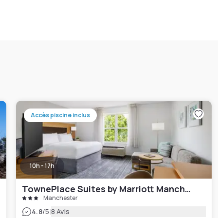
Accès piscine inclus
10h - 17h
TownePlace Suites by Marriott Manchester-Boston Regional Airport
Manchester
|
4.8
/5
8 Avis