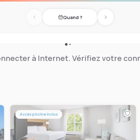
rbury Shaker Village.
Quand ?
Previous day
Next day
nnecter à Internet. Vérifiez votre co
Accès piscine inclus