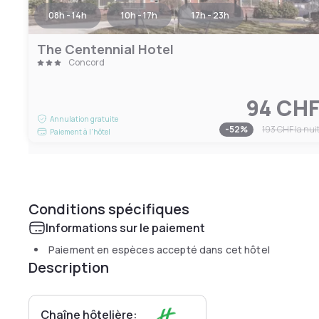
08h - 14h
10h - 17h
17h - 23h
The Centennial Hotel
Concord
94 CH
Annulation gratuite
-
52
%
193 CHF
la nui
Paiement à l'hôtel
Conditions spécifiques
Informations sur le paiement
Paiement en espèces accepté dans cet hôtel
Description
Chaîne hôtelière: