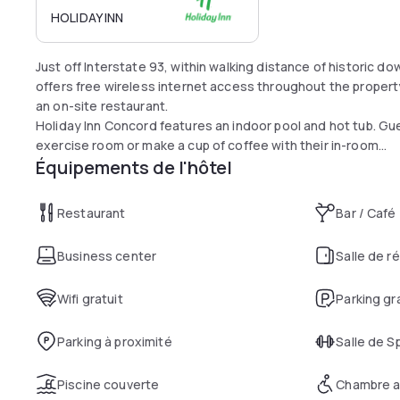
HOLIDAY INN
Just off Interstate 93, within walking distance of historic
offers free wireless internet access throughout the proper
an on-site restaurant.
Holiday Inn Concord features an indoor pool and hot tub. Gu
exercise room or make a cup of coffee with their in-room
Équipements de l'hôtel
coffeemaker. After a busy day, guests can enjoy modern, Ame
Attractions such as the Capitol Center for the Arts and the 
the Concord Holiday Inn. Within a short drive, guests can visi
Restaurant
Bar / Café
the New Hampshire Motor Speedway or explore the Canterbu
Business center
Salle de r
Wifi gratuit
Parking gr
Parking à proximité
Salle de S
Piscine couverte
Chambre a