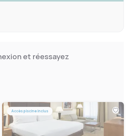
nnexion et réessayez
Accès piscine inclus