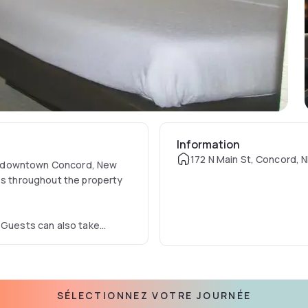
Information
172 N Main St, Concord, 
ric downtown Concord, New
ess throughout the property
. Guests can also take
coffee with their in-room
 American cuisine at the
he Christa McAuliffe
SÉLECTIONNEZ VOTRE JOURNÉE
thin a short drive, guests