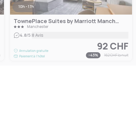
10h - 17h
TownePlace Suites by Marriott Manchester-Boston Regional Airport
Manchester
|
4.8
/5
8 Avis
F
92 CHF
Annulation gratuite
t
-
43
%
162 CHF
la nuit
Paiement à l'hôtel