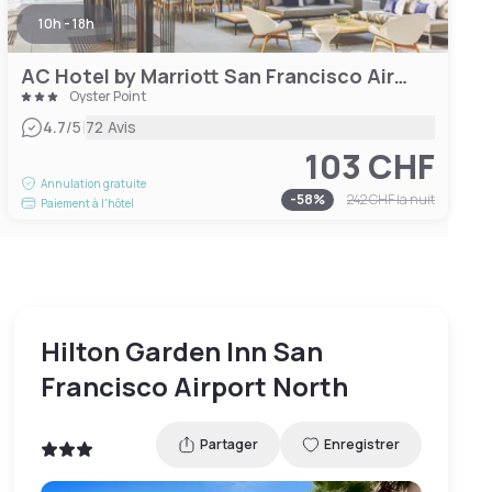
10h - 18h
AC Hotel by Marriott San Francisco Airport/Oyster Point Waterfront
Oyster Point
|
4.7
/5
72 Avis
103 CHF
Annulation gratuite
-
58
%
242 CHF
la nuit
Paiement à l'hôtel
Hilton Garden Inn San
Francisco Airport North
Partager
Enregistrer