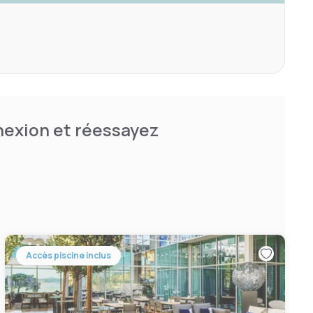
nnexion et réessayez
Accès piscine inclus