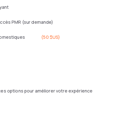
yant
ccès PMR (sur demande)
domestiques
(
50 $US
)
ces options pour améliorer votre expérience