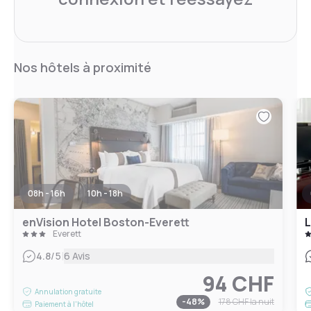
Nos hôtels à proximité
08h - 16h
10h - 18h
enVision Hotel Boston-Everett
L
Everett
|
4.8
/5
6 Avis
94 CHF
Annulation gratuite
-
48
%
178 CHF
la nuit
Paiement à l'hôtel