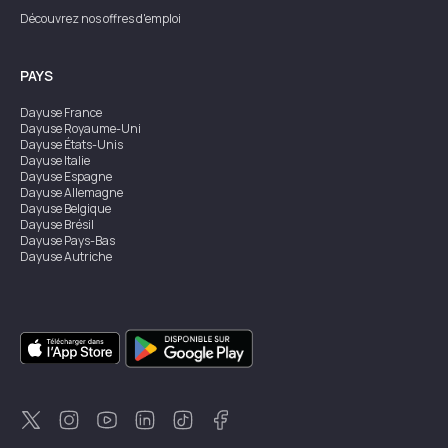
Découvrez nos offres d'emploi
PAYS
Dayuse
France
Dayuse
Royaume-Uni
Dayuse
États-Unis
Dayuse
Italie
Dayuse
Espagne
Dayuse
Allemagne
Dayuse
Belgique
Dayuse
Brésil
Dayuse
Pays-Bas
Dayuse
Autriche
Dayuse
Australie
Dayuse
Irlande
Dayuse
Hong Kong
Dayuse
Canada
Dayuse
Singapour
Dayuse
Suède
Dayuse
Thaïlande
Dayuse
Portugal
Dayuse
Corée
Dayuse
Nouvelle-Zélande
Dayuse
Turquie