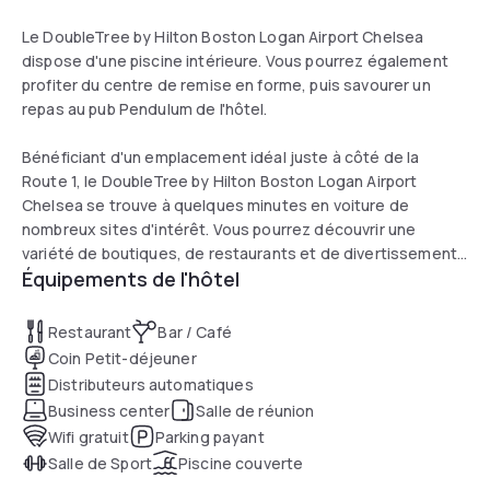
Le DoubleTree by Hilton Boston Logan Airport Chelsea
dispose d'une piscine intérieure. Vous pourrez également
profiter du centre de remise en forme, puis savourer un
repas au pub Pendulum de l'hôtel.
Bénéficiant d'un emplacement idéal juste à côté de la
Route 1, le DoubleTree by Hilton Boston Logan Airport
Chelsea se trouve à quelques minutes en voiture de
nombreux sites d'intérêt. Vous pourrez découvrir une
variété de boutiques, de restaurants et de divertissements
Équipements de l'hôtel
au Faneuil Hall Marketplace ou assister à un événement
sportif au TD Garden, tous deux situés à moins de 10
minutes de route du DoubleTree by Hilton Boston Logan
Restaurant
Bar / Café
Airport Chelsea.
Coin Petit-déjeuner
Distributeurs automatiques
Business center
Salle de réunion
Wifi gratuit
Parking payant
Salle de Sport
Piscine couverte