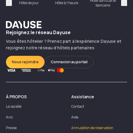
Hôtel sans carte
Hôt
Hôtel de jour
Hôtel à l'heure
bancaire
Précédent
Suiv
Dayuse
Rejoignez le réseau Dayuse
Vous êtes hôtelier ? Prenez part à l’expérience Dayuse et
rejoignez notre réseau d’hôtels partenaires
Nous rejoindre
Connexion au portail
À PROPOS
Assistance
La société
Contact
Avis
Aide
Presse
Annulation de réservation