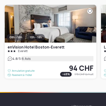
08h - 16h
10h - 18h
enVision Hotel Boston-Everett
L
Everett
|
4.8
/5
6 Avis
94 CHF
Annulation gratuite
-
48
%
178 CHF
la nuit
Paiement à l'hôtel