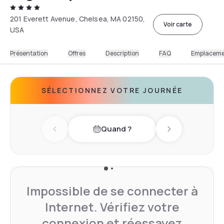
201 Everett Avenue, Chelsea, MA 02150,
Voir carte
USA
Présentation
Offres
Description
FAQ
Emplacem
SÉLECTIONNEZ VOTRE JOURNÉE
Quand ?
Previous day
Next day
Impossible de se connecter à
Internet. Vérifiez votre
connexion et réessayez