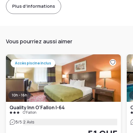
Plus d'informations
Vous pourriez aussi aimer
Accès piscine inclus
10h - 16h
Quality Inn O'Fallon I-64
C
O'Fallon
|
5
/5
2 Avis