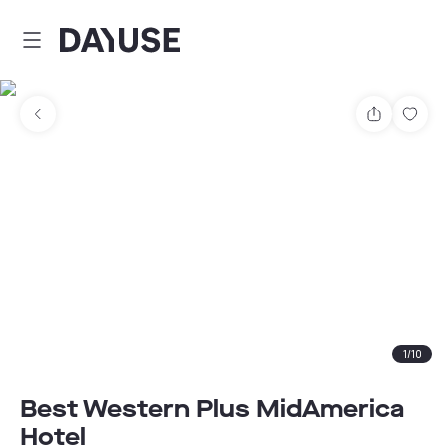
Dayuse
Partager
Enre
1
/
10
Best Western Plus MidAmerica
Hotel