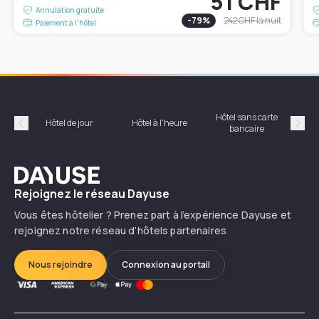
51 CHF
Annulation gratuite
-
79
%
242 CHF
la nuit
Paiement à l'hôtel
Hôtel sans carte
Hôt
Hôtel de jour
Hôtel à l'heure
bancaire
Précédent
Suiv
Dayuse
Rejoignez le réseau Dayuse
Vous êtes hôtelier ? Prenez part à l’expérience Dayuse et
rejoignez notre réseau d’hôtels partenaires
Nous rejoindre
Connexion au portail