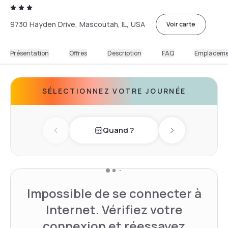
9730 Hayden Drive, Mascoutah, IL, USA
Voir carte
Présentation
Offres
Description
FAQ
Emplacem
SÉLECTIONNEZ VOTRE JOURNÉE
Quand ?
Previous day
Next day
Impossible de se connecter à
Internet. Vérifiez votre
connexion et réessayez