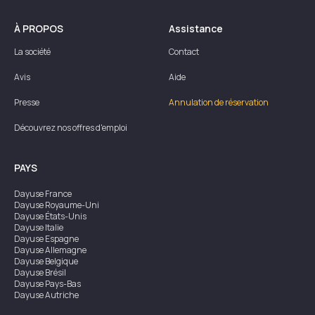
À PROPOS
Assistance
La société
Contact
Avis
Aide
Presse
Annulation de réservation
Découvrez nos offres d'emploi
PAYS
Dayuse
France
Dayuse
Royaume-Uni
Dayuse
États-Unis
Dayuse
Italie
Dayuse
Espagne
Dayuse
Allemagne
Dayuse
Belgique
Dayuse
Brésil
Dayuse
Pays-Bas
Dayuse
Autriche
Dayuse
Australie