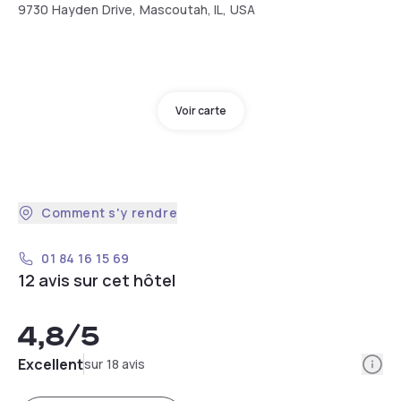
9730 Hayden Drive, Mascoutah, IL, USA
Voir carte
Comment s'y rendre
01 84 16 15 69
12 avis sur cet hôtel
4,8
/5
Info
Excellent
sur 18 avis