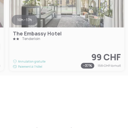
10h - 17h
The Embassy Hotel
Tenderloin
F
99 CHF
Annulation gratuite
t
-
37
%
158 CHF
la nuit
Paiement à l'hôtel