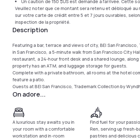
Un caution de
150 $US
est demandé à l'arrivée. Cette s
Veuillez noter que ce montant sera retenu et débloqué au 
sur votre carte de crédit entre 5 et 7 jours ouvrables, sel
inspection de la propriété.
Description
Featuring a bar, terrace and views of city, BEI San Francisc
in San Francisco, a 5-minute walk from San Francisco City Hall
restaurant, a 24-hour front desk and a shared lounge, along 
property has an ATM, and luggage storage for guests.
Complete with a private bathroom, all rooms at the hotel co
feature a patio.
Guests at BEI San Francisco, Trademark Collection by Wyndh
On adore...
A luxurious stay awaits you in
Find fuel for your passi
your room with a comfortable
Ren, serving up fresh-
workstation and in-room
pastries and delicious 