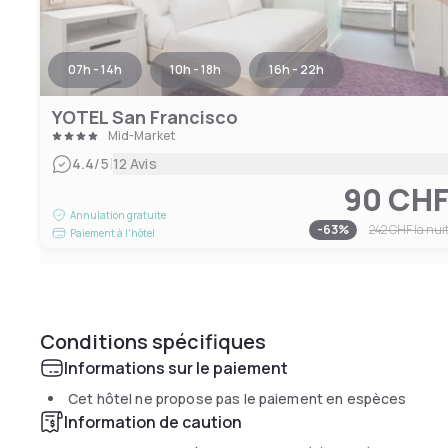
07h - 14h
10h - 18h
16h - 22h
YOTEL San Francisco
Mid-Market
|
4.4
/5
12 Avis
90 CH
Annulation gratuite
-
63
%
242 CHF
la nui
Paiement à l'hôtel
Conditions spécifiques
Informations sur le paiement
Cet hôtel ne propose pas le paiement en espèces
Information de caution