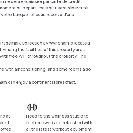
omme sera encaissée par carte de crédit.
moment du départ, mais qu'il sera répercuté
on votre banque, et sous réserve d'une
o, Trademark Collection by Wyndham is located
. Among the facilities of this property are a
with free WiFi throughout the property. The
me with air conditioning, and some rooms also
am can enjoy a continental breakfast.
ons at
Head to the wellness studio to
baked
feel renewed and refreshed with
coffee
all the latest workout equipment