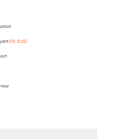
éunion
yant
(
55 $US
)
port
r
meur