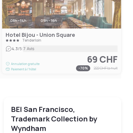
08h - 14h
09h - 16h
Hotel Bijou - Union Square
Tenderloin
|
4.3
/5
7 Avis
69 CHF
Annulation gratuite
-
70
%
222 CHF
la nuit
Paiement à l'hôtel
BEI San Francisco,
Trademark Collection by
Wyndham