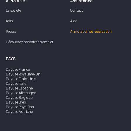
À PROPOS
Assistance
La société
Contact
Avis
Aide
Presse
Annulation de réservation
Découvrez nos offres d'emploi
PAYS
Dayuse
France
Dayuse
Royaume-Uni
Dayuse
États-Unis
Dayuse
Italie
Dayuse
Espagne
Dayuse
Allemagne
Dayuse
Belgique
Dayuse
Brésil
Dayuse
Pays-Bas
Dayuse
Autriche
Dayuse
Australie
Dayuse
Irlande
Dayuse
Hong Kong
Dayuse
Canada