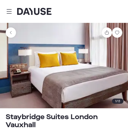
Dayuse
Partager
Enre
1
/
13
Staybridge Suites London
Vauxhall