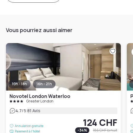
Vous pourriez aussi aimer
10h - 18h
16h - 21h
Novotel London Waterloo
P
Greater London
|
4.7
/5
81 Avis
124 CHF
Annulation gratuite
-
34
%
186 CHF
la nuit
Paiement à l'hôtel