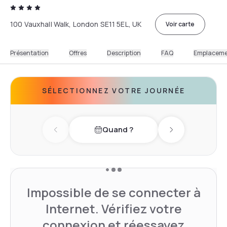
100 Vauxhall Walk, London SE11 5EL, UK
Voir carte
Présentation
Offres
Description
FAQ
Emplacem
SÉLECTIONNEZ VOTRE JOURNÉE
Quand ?
Previous day
Next day
Impossible de se connecter à
Internet. Vérifiez votre
connexion et réessayez