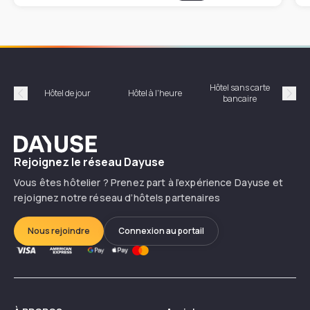
Hôtel sans carte
Hôt
Hôtel de jour
Hôtel à l'heure
bancaire
Précédent
Suiv
Dayuse
Rejoignez le réseau Dayuse
Vous êtes hôtelier ? Prenez part à l’expérience Dayuse et
rejoignez notre réseau d’hôtels partenaires
Nous rejoindre
Connexion au portail