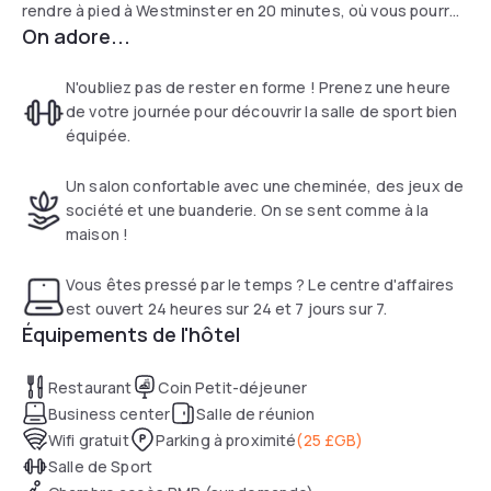
rendre à pied à Westminster en 20 minutes, où vous pourrez
On adore...
découvrir Big Ben et le London Eye. L'Albert Embankment et
la Tate Britain sont tous deux accessibles à pied depuis
l'hôtel. Vous pourrez vous rendre à pied à des événements
N'oubliez pas de rester en forme ! Prenez une heure
en plein air ou à des concerts sur la rive sud en 25 minutes.
de votre journée pour découvrir la salle de sport bien
Les grands espaces de Hyde Park et les collections de
équipée.
classe mondiale du Science Museum et du Natural History
Museum de Kensington sont à 15 minutes en métro.
Un salon confortable avec une cheminée, des jeux de
société et une buanderie. On se sent comme à la
maison !
Vous êtes pressé par le temps ? Le centre d'affaires
est ouvert 24 heures sur 24 et 7 jours sur 7.
Équipements de l'hôtel
Restaurant
Coin Petit-déjeuner
Business center
Salle de réunion
Wifi gratuit
Parking à proximité
(
25 £GB
)
Salle de Sport