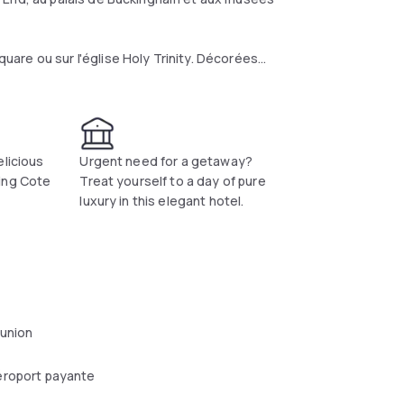
are ou sur l'église Holy Trinity. Décorées
disposent d'une télévision à écran plat et
 Cote, ouverte tous les jours pour le petit
elicious
Urgent need for a getaway?
ing Cote
Treat yourself to a day of pure
luxury in this elegant hotel.
éunion
éroport payante