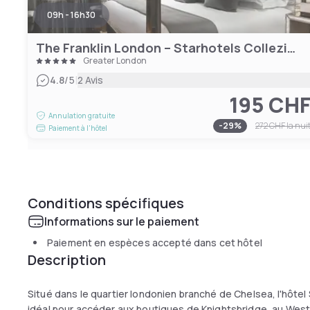
09h - 16h30
The Franklin London – Starhotels Collezione
Greater London
|
4.8
/5
2 Avis
195 CH
Annulation gratuite
-
29
%
272 CHF
la nui
Paiement à l'hôtel
Conditions spécifiques
Informations sur le paiement
Paiement en espèces accepté dans cet hôtel
Description
Situé dans le quartier londonien branché de Chelsea, l'hôt
idéal pour accéder aux boutiques de Knightsbridge, au Wes