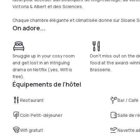
Victoria & Albert et des Sciences.
Chaque chambre élégante et climatisée donne sur Sloane Squ
On adore...
dans des couleurs claires et modernes, toutes les chambres 
des appels nationaux gratuits.
L'hôtel Sloane Square propose également la brasserie primée
déjeuner, le déjeuner et le dîner.
Snuggle up in your cosy room
Don’t miss out on the d
and get lost in an intriguing
food at the award-winn
drama on Netflix (yes, Wifi is
Brasserie.
free).
Équipements de l'hôtel
Restaurant
Bar / Café
Coin Petit-déjeuner
Salle de r
Wifi gratuit
Navette a