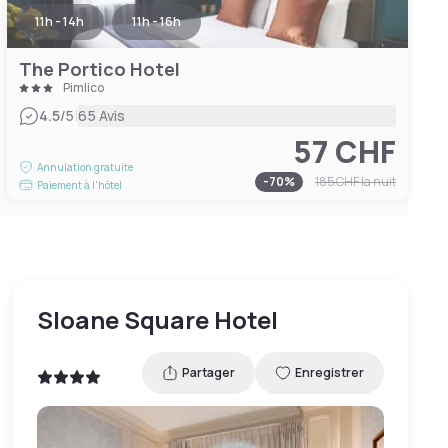
11h - 14h
11h - 16h
The Portico Hotel
Pimlico
|
4.5
/5
65 Avis
57 CHF
Annulation gratuite
-
70
%
185 CHF
la nuit
Paiement à l'hôtel
Sloane Square Hotel
Partager
Enregistrer