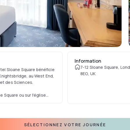
Information
7-12 Sloane Square, Lo
ôtel Sloane Square bénéficie
8EG, UK
Knightsbridge, au West End,
 et des Sciences.
 Square ou sur l'église
dernes, toutes les chambres
ionaux gratuits.
rimée Cote, ouverte tous les
SÉLECTIONNEZ VOTRE JOURNÉE