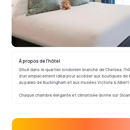
À propos de l'hôtel
Situé dans le quartier londonien branché de Chelsea, l'h
d'un emplacement idéal pour accéder aux boutiques de 
au palais de Buckingham et aux musées Victoria & Albert
Chaque chambre élégante et climatisée donne sur Sloane
Holy Trinity. Décorées dans des couleurs claires et mo
disposent d'une télévision à écran plat et des appels nat
L'hôtel Sloane Square propose également la brasserie p
jours pour le petit déjeuner, le déjeuner et le dîner.