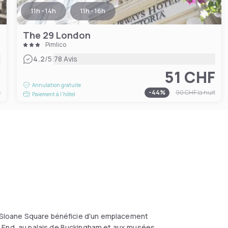
11h - 14h
11h - 16h
The 29 London
Pimlico
|
4.2
/5
78 Avis
F
51 CHF
Annulation gratuite
t
-
44
%
90 CHF
la nuit
Paiement à l'hôtel
el Sloane Square bénéficie d'un emplacement
t End, au palais de Buckingham et aux musées