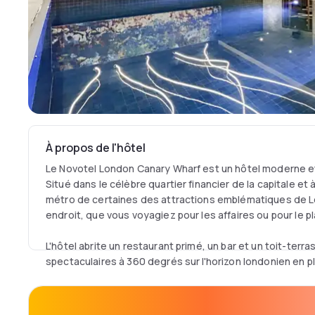
À propos de l'hôtel
Le Novotel London Canary Wharf est un hôtel moderne e
Situé dans le célèbre quartier financier de la capitale et
métro de certaines des attractions emblématiques de L
endroit, que vous voyagiez pour les affaires ou pour le pla
L'hôtel abrite un restaurant primé, un bar et un toit-terr
spectaculaires à 360 degrés sur l'horizon londonien en p
Il dispose de neuf salles de réunion entièrement équipé
gratuite, d'une salle de sport ultramoderne et d'une pisc