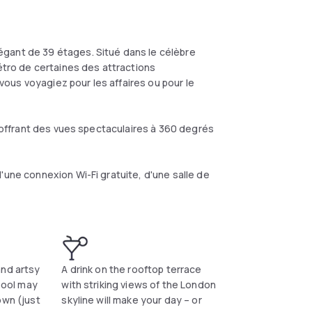
gant de 39 étages. Situé dans le célèbre
métro de certaines des attractions
ous voyagiez pour les affaires ou pour le
e offrant des vues spectaculaires à 360 degrés
'une connexion Wi-Fi gratuite, d'une salle de
and artsy
A drink on the rooftop terrace
 pool may
with striking views of the London
own (just
skyline will make your day – or