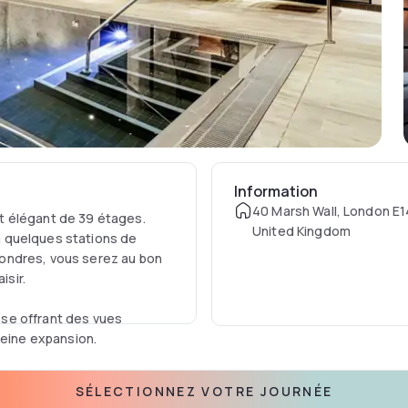
Information
40 Marsh Wall, London E1
t élégant de 39 étages.
United Kingdom
 à quelques stations de
ondres, vous serez au bon
isir.
asse offrant des vues
leine expansion.
es, d'une connexion Wi-Fi
SÉLECTIONNEZ VOTRE JOURNÉE
ine.