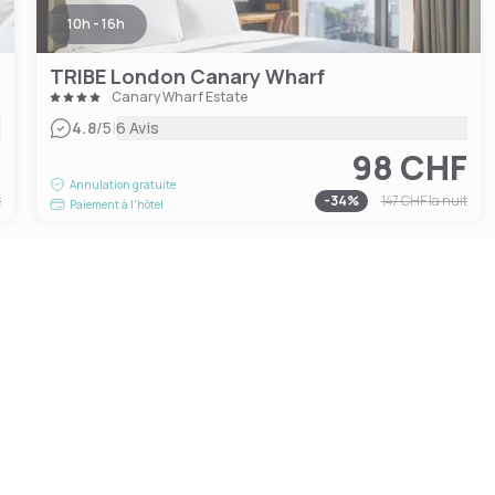
10h - 16h
TRIBE London Canary Wharf
Canary Wharf Estate
|
4.8
/5
6 Avis
F
98 CHF
Annulation gratuite
t
-
34
%
147 CHF
la nuit
Paiement à l'hôtel