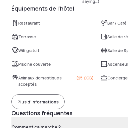
saying…)
Équipements de l'hôtel
Restaurant
Bar / Café
Terrasse
Salle de r
Wifi gratuit
Salle de S
Piscine couverte
Ascenseu
Animaux domestiques
(
25 £GB
)
Concierge
acceptés
Plus d'informations
Questions fréquentes
Comment ça marche ?