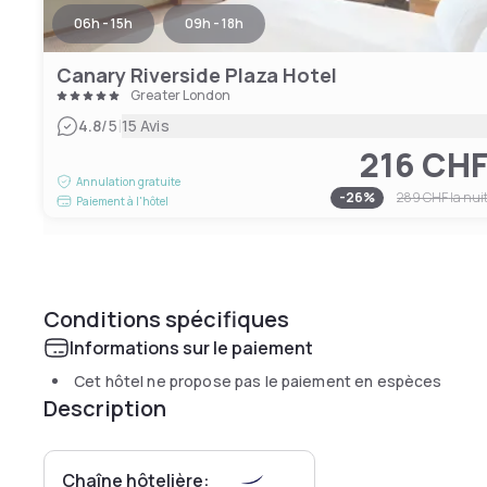
06h - 15h
09h - 18h
Canary Riverside Plaza Hotel
Greater London
|
4.8
/5
15 Avis
216 CH
Annulation gratuite
-
26
%
289 CHF
la nui
Paiement à l'hôtel
Conditions spécifiques
Informations sur le paiement
Cet hôtel ne propose pas le paiement en espèces
Description
Chaîne hôtelière: