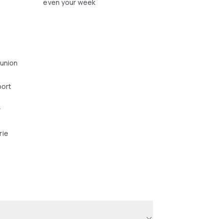
even your week
éunion
port
r
rie