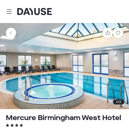
Dayuse
Partager
Enre
1
/
13
Mercure Birmingham West Hotel