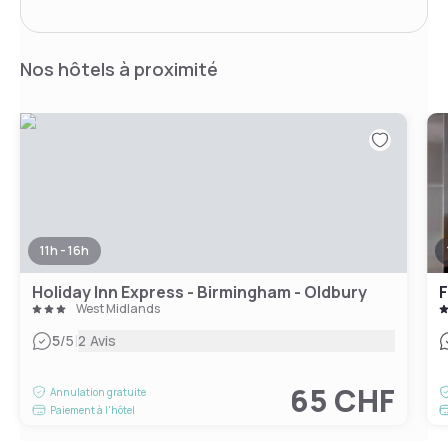
Nos hôtels à proximité
11h - 16h
Holiday Inn Express - Birmingham - Oldbury
West Midlands
|
5
/5
2 Avis
65 CHF
Annulation gratuite
Paiement à l'hôtel