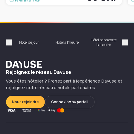
Paiement à l'hôtel
Hôtel sans carte
Hôt
Hôtel de jour
Hôtel à l'heure
bancaire
Précédent
Suiv
Dayuse
Rejoignez le réseau Dayuse
Vous êtes hôtelier ? Prenez part à l’expérience Dayuse et
rejoignez notre réseau d’hôtels partenaires
Nous rejoindre
Connexion au portail