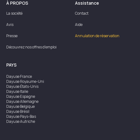
À PROPOS
Assistance
La société
Contact
Avis
Aide
Presse
Annulation de réservation
Découvrez nos offres d'emploi
PAYS
Dayuse
France
Dayuse
Royaume-Uni
Dayuse
États-Unis
Dayuse
Italie
Dayuse
Espagne
Dayuse
Allemagne
Dayuse
Belgique
Dayuse
Brésil
Dayuse
Pays-Bas
Dayuse
Autriche
Dayuse
Australie
Dayuse
Irlande
Dayuse
Hong Kong