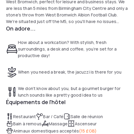
West Bromwich, perfect for leisure and business stays. We
are less than 5 miles from Birmingham City Centre and only a
stone's throw from West Bromwich Albion Football Club.
We're situated just off the M5, so you'll have no issues
On adore...
getting around if you want to explore further afield. At the
end of a busy day exploring Birmingham, return to bright and
spacious rooms to relax with a drink or bite to eat.
How about a workcation? With stylish, fresh
surroundings, a desk and coffee, you’re set for a
productive day!
When you need a break, the jacuzzi is there for you
We don’t know about you, but a gourmet burger for
lunch sounds like a pretty good idea to us
Équipements de l'hôtel
Restaurant
Bar / Café
Salle de réunion
Bain à remous
Massage
Ascenseur
Animaux domestiques acceptés
(
15 £GB
)