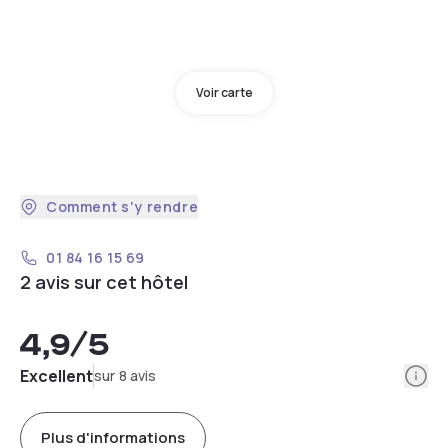
Voir carte
Comment s'y rendre
01 84 16 15 69
2 avis sur cet hôtel
4,9
/5
Info
Excellent
sur 8 avis
Plus d'informations