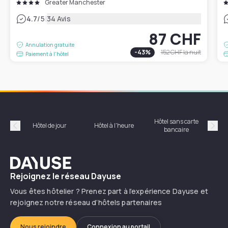
Greater Manchester
|
4.7
/5
34 Avis
87 CHF
Annulation gratuite
-
43
%
152 CHF
la nuit
Paiement à l'hôtel
Hôtel sans carte
Hôt
Hôtel de jour
Hôtel à l'heure
bancaire
Précédent
Suiv
Dayuse
Rejoignez le réseau Dayuse
Vous êtes hôtelier ? Prenez part à l’expérience Dayuse et
rejoignez notre réseau d’hôtels partenaires
Nous rejoindre
Connexion au portail