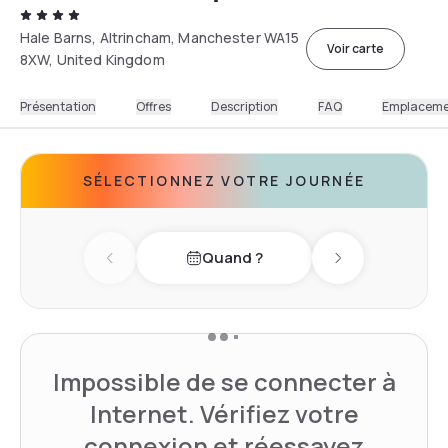
Hale Barns, Altrincham, Manchester WA15
Voir carte
8XW, United Kingdom
Présentation
Offres
Description
FAQ
Emplacem
SÉLECTIONNEZ VOTRE JOURNÉE
Quand ?
Previous day
Next day
Impossible de se connecter à
Internet. Vérifiez votre
connexion et réessayez