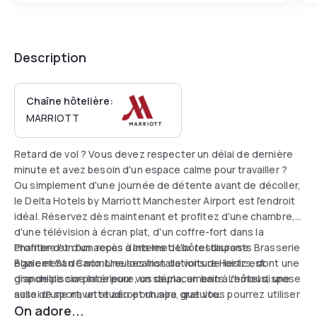
Description
Chaîne hôtelière:
MARRIOTT
Retard de vol ? Vous devez respecter un délai de dernière
minute et avez besoin d'un espace calme pour travailler ?
Ou simplement d'une journée de détente avant de décoller,
le Delta Hotels by Marriott Manchester Airport est l'endroit
idéal. Réservez dès maintenant et profitez d'une chambre,
d'une télévision à écran plat, d'un coffre-fort dans la
chambre et d'un accès à Internet. L'hôtel dispose
Profiter d'un bon repas dans les deux restaurants Brasserie
également de nombreuses installations de loisirs, dont une
Blanc et San Carlo. Une location de voiture Hertz est
grande piscine intérieure, un sauna, un bain à remous, une
disponible sur place pour vos déplacements. L'hôtel dispose
salle de sport, un studio et un spa, que vous pourrez utiliser
aussi d'une navette aéroportuaire gratuite.
On adore...
pendant votre séjour.