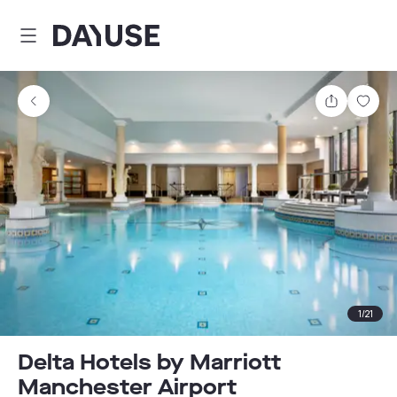
Dayuse
Partager
Enre
1
/
21
Delta Hotels by Marriott
Manchester Airport