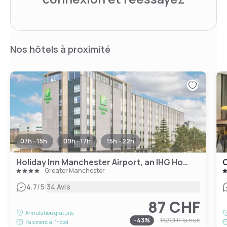
Nos hôtels à proximité
07h - 15h
09h - 17h
15h - 22h
Holiday Inn Manchester Airport, an IHG Hotel
Greater Manchester
|
4.7
/5
34 Avis
87 CHF
Annulation gratuite
-
43
%
152 CHF
la nuit
Paiement à l'hôtel