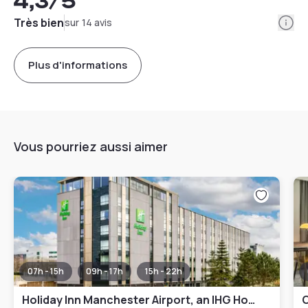
4,3
/5
Info
Très bien
sur 14 avis
Plus d'informations
Vous pourriez aussi aimer
07h - 15h
09h - 17h
15h - 22h
Holiday Inn Manchester Airport, an IHG Hotel