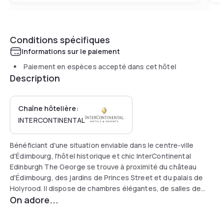
Conditions spécifiques
Informations sur le paiement
Paiement en espèces accepté dans cet hôtel
Description
Chaîne hôtelière:
INTERCONTINENTAL
Bénéficiant d'une situation enviable dans le centre-ville
d'Édimbourg, l'hôtel historique et chic InterContinental
Edinburgh The George se trouve à proximité du château
d'Édimbourg, des jardins de Princes Street et du palais de
Holyrood. Il dispose de chambres élégantes, de salles de
On adore...
conférences et de réunions et d'une salle de sport. Une
connexion WiFi haut débit est disponible gratuitement dans