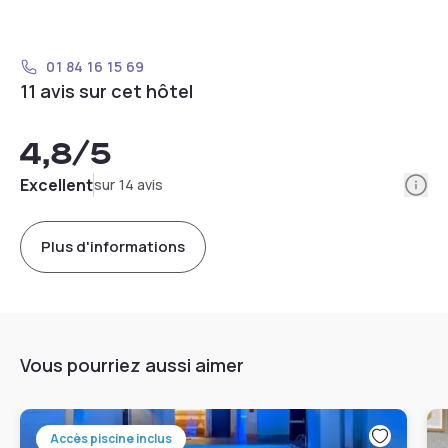
01 84 16 15 69
11 avis sur cet hôtel
4,8
/5
Info
Excellent
sur 14 avis
Plus d'informations
Vous pourriez aussi aimer
Accès piscine inclus