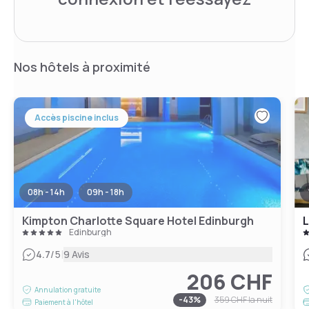
Nos hôtels à proximité
Accès piscine inclus
08h - 14h
09h - 18h
Kimpton Charlotte Square Hotel Edinburgh
L
Edinburgh
|
4.7
/5
9 Avis
206 CHF
Annulation gratuite
-
43
%
359 CHF
la nuit
Paiement à l'hôtel