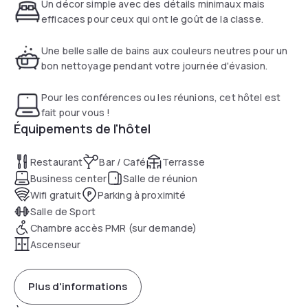
tout l'hôtel. Ce bâtiment classé Grade II avec sa façade
Un décor simple avec des détails minimaux mais
distinctive a été construit en 1775 et a fait l'objet d'un grand
efficaces pour ceux qui ont le goût de la classe.
projet de rénovation transformant la majorité des chambres
et des espaces publics. L'intérieur conçu par l'architecte a
Une belle salle de bains aux couleurs neutres pour un
créé un sentiment de grandeur restaurée avec des détails
bon nettoyage pendant votre journée d'évasion.
simples et l'utilisation de matériaux naturels. Chaque
chambre dispose d'une télévision à écran plat, d'une
Pour les conférences ou les réunions, cet hôtel est
connexion WiFi gratuite et d'une salle de bains privative. Le
fait pour vous !
Printing Press Bar & Kitchen sert des produits écossais de
Équipements de l'hôtel
saison tout au long de la journée et de la nuit. Il est ouvert 7
jours sur 7 et propose le petit déjeuner, le déjeuner et le
Restaurant
Bar / Café
Terrasse
dîner, ainsi qu'un bar nocturne jusqu'à 01h00. Café, gâteaux,
Business center
Salle de réunion
pâtisseries, sandwichs et salades sont disponibles au Burr
Wifi gratuit
Parking à proximité
& Co, ouvert 7 jours sur 7. Un menu complet de service en
Salle de Sport
chambre est également disponible.
Chambre accès PMR (sur demande)
Ascenseur
Plus d'informations