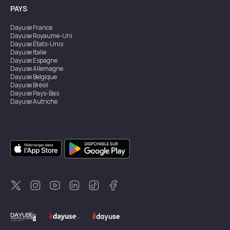
PAYS
Dayuse
France
Dayuse
Royaume-Uni
Dayuse
États-Unis
Dayuse
Italie
Dayuse
Espagne
Dayuse
Allemagne
Dayuse
Belgique
Dayuse
Brésil
Dayuse
Pays-Bas
Dayuse
Autriche
Dayuse
Australie
Dayuse
Irlande
Dayuse
Hong Kong
Dayuse
Canada
Dayuse
Singapour
Dayuse
Suède
Dayuse
Thaïlande
Dayuse
Portugal
Dayuse
Corée
Dayuse
Nouvelle-Zélande
Dayuse
Turquie