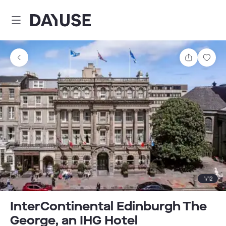
Dayuse
Partager
Enre
1
/
12
InterContinental Edinburgh The
George, an IHG Hotel