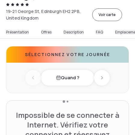
19-21 George St, Edinburgh EH2 2PB,
Voir carte
United Kingdom
Présentation
Offres
Description
FAQ
Emplacem
SÉLECTIONNEZ VOTRE JOURNÉE
Quand ?
Previous day
Next day
Impossible de se connecter à
Internet. Vérifiez votre
connexion et réessayez