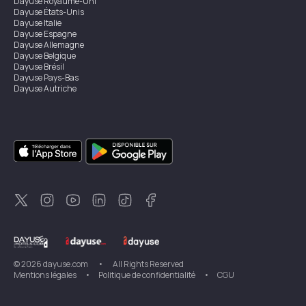
Dayuse
Royaume-Uni
Dayuse
États-Unis
Dayuse
Italie
Dayuse
Espagne
Dayuse
Allemagne
Dayuse
Belgique
Dayuse
Brésil
Dayuse
Pays-Bas
Dayuse
Autriche
Dayuse
Australie
Dayuse
Irlande
Dayuse
Hong Kong
Dayuse
Canada
Dayuse
Singapour
Dayuse
Suède
Dayuse
Thaïlande
Dayuse
Portugal
Dayuse
Corée
Dayuse
Nouvelle-Zélande
Dayuse
Turquie
©
2026
dayuse.com
•
All Rights Reserved
Mentions légales
•
Politique de confidentialité
•
CGU