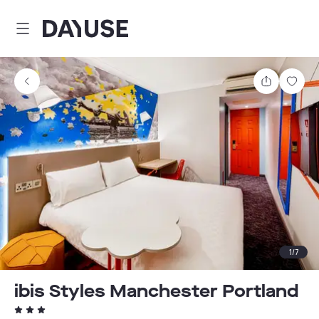
Dayuse
Partager
Enre
1
/
7
ibis Styles Manchester Portland