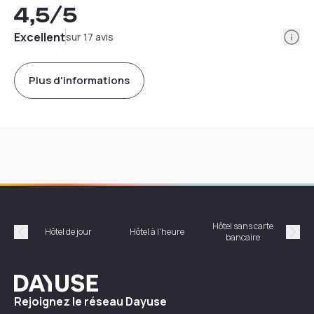
4,5
/5
Info
Excellent
sur 17 avis
Plus d'informations
Hôtel sans carte
Hôt
Hôtel de jour
Hôtel à l'heure
bancaire
Précédent
Suiv
Dayuse
Rejoignez le réseau Dayuse