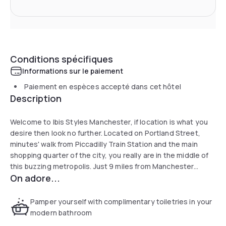
Conditions spécifiques
Informations sur le paiement
Paiement en espèces accepté dans cet hôtel
Description
Welcome to Ibis Styles Manchester, if location is what you
desire then look no further. Located on Portland Street,
minutes' walk from Piccadilly Train Station and the main
shopping quarter of the city, you really are in the middle of
this buzzing metropolis. Just 9 miles from Manchester
On adore...
International Airport, ibis Styles really is the perfect hotel to
explore what Manchester has to offer, museums, shopping,
nightlife and sports including our two home teams
Pamper yourself with complimentary toiletries in your
Manchester United and Manchester City.
modern bathroom