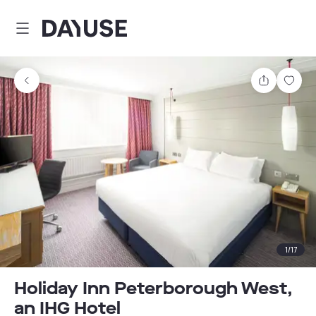
Dayuse
Partager
Enre
1
/
17
Holiday Inn Peterborough West,
an IHG Hotel