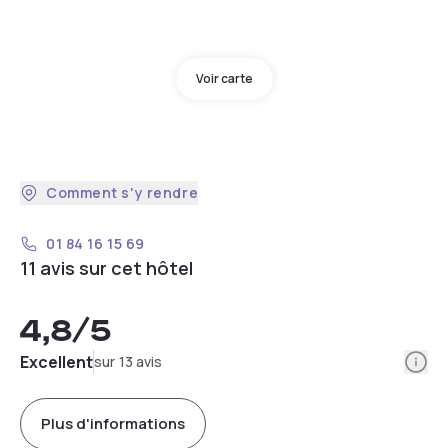
Voir carte
Comment s'y rendre
01 84 16 15 69
11 avis sur cet hôtel
4,8
/5
Info
Excellent
sur 13 avis
Plus d'informations