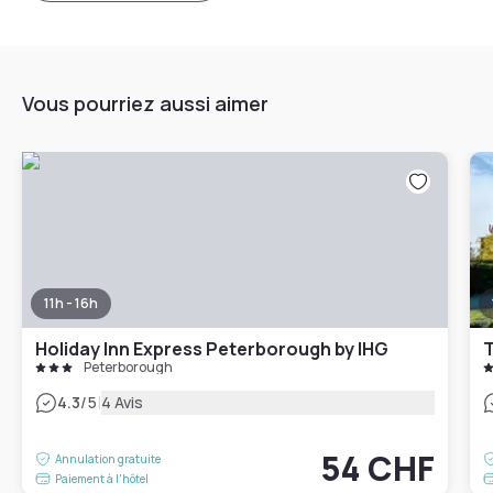
Vous pourriez aussi aimer
11h - 16h
Holiday Inn Express Peterborough by IHG
T
Peterborough
|
4.3
/5
4 Avis
54 CHF
Annulation gratuite
Paiement à l'hôtel