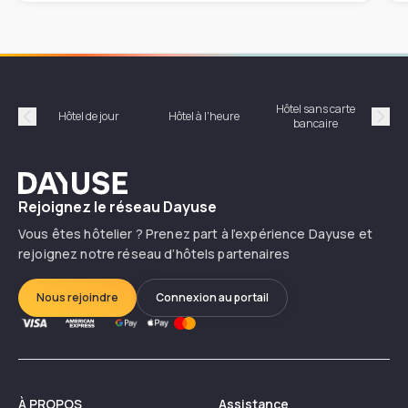
Hôtel sans carte
Hôt
Hôtel de jour
Hôtel à l'heure
bancaire
Précédent
Suiv
Dayuse
Rejoignez le réseau Dayuse
Vous êtes hôtelier ? Prenez part à l’expérience Dayuse et
rejoignez notre réseau d’hôtels partenaires
Nous rejoindre
Connexion au portail
À PROPOS
Assistance