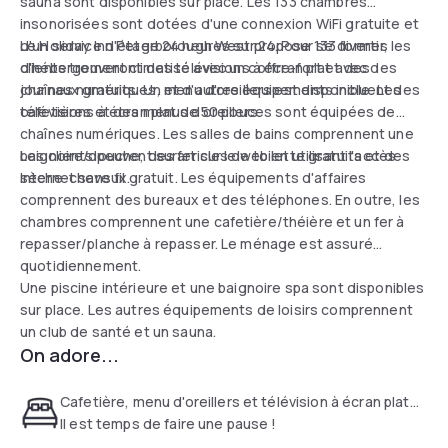
sauna sont disponibles sur place. Les 133 chambres
insonorisées sont dotées d'une connexion WiFi gratuite et
d'un service d'étage 24 heures sur 24. Pour se divertir, les
Le Holiday Inn Peterborough West propose 133 formes
clients trouveront des télévisions à écran plat avec des
d'hébergement climatisé avec un coffre-fort et des
chaînes numériques, et d'autres équipements incluent des
journaux gratuits. Un menu d'oreillers est disponible. Les
cafetières et des menus d'oreillers.
télévisions à écran plat de 50 pouces sont équipées de
chaînes numériques. Les salles de bains comprennent une
baignoire/douche, des articles de toilette gratuits et des
Les clients peuvent surfer sur le web en utilisant l'accès
sèche-cheveux.
Internet sans fil gratuit. Les équipements d'affaires
comprennent des bureaux et des téléphones. En outre, les
chambres comprennent une cafetière/théière et un fer à
repasser/planche à repasser. Le ménage est assuré
quotidiennement.
Une piscine intérieure et une baignoire spa sont disponibles
sur place. Les autres équipements de loisirs comprennent
un club de santé et un sauna.
On adore...
Cafetière, menu d'oreillers et télévision à écran plat...
Il est temps de faire une pause !