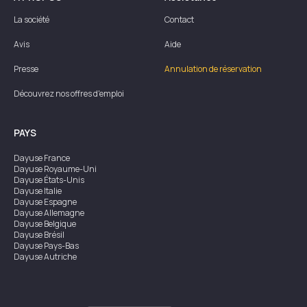
La société
Contact
Avis
Aide
Presse
Annulation de réservation
Découvrez nos offres d'emploi
PAYS
Dayuse
France
Dayuse
Royaume-Uni
Dayuse
États-Unis
Dayuse
Italie
Dayuse
Espagne
Dayuse
Allemagne
Dayuse
Belgique
Dayuse
Brésil
Dayuse
Pays-Bas
Dayuse
Autriche
Dayuse
Australie
Dayuse
Irlande
Dayuse
Hong Kong
Dayuse
Canada