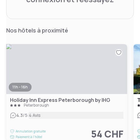
Nos hôtels à proximité
11h - 16h
Holiday Inn Express Peterborough by IHG
T
Peterborough
|
4.3
/5
4 Avis
54 CHF
Annulation gratuite
Paiement à l'hôtel