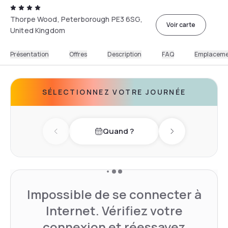
Thorpe Wood, Peterborough PE3 6SG,
Voir carte
United Kingdom
Présentation
Offres
Description
FAQ
Emplacem
SÉLECTIONNEZ VOTRE JOURNÉE
Quand ?
Previous day
Next day
Impossible de se connecter à
Internet. Vérifiez votre
connexion et réessayez