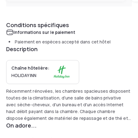
Conditions spécifiques
Informations sur le paiement
Paiement en espèces accepté dans cet hôtel
Description
Chaîne hôtelière:
HOLIDAY INN
Récemment rénovées, les chambres spacieuses disposent
toutes de la climatisation, d'une salle de bains privative
avec sèche-cheveux, d'un bureau et d'un accès Internet
haut débit payant dans la chambre. Chaque chambre
dispose également de matériel de repassage et de thé et
On adore...
café gratuits. Un petit déjeuner anglais complet est servi
tous les jours, et les enfants mangent gratuitement s'ils