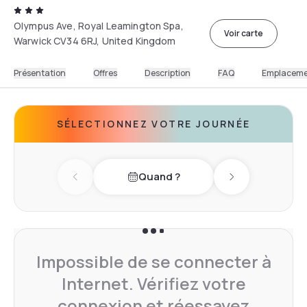
Olympus Ave, Royal Leamington Spa,
Voir carte
Warwick CV34 6RJ, United Kingdom
Présentation
Offres
Description
FAQ
Emplacem
SÉLECTIONNEZ VOTRE JOURNÉE
Quand ?
Previous day
Next day
Impossible de se connecter à
Internet. Vérifiez votre
connexion et réessayez