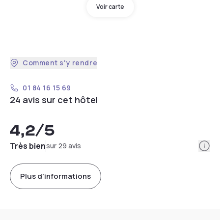
Voir carte
Comment s'y rendre
01 84 16 15 69
24 avis sur cet hôtel
4,2
/5
Info
Très bien
sur 29 avis
Plus d'informations