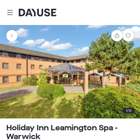
Dayuse
Partager
Enre
1
/
13
Holiday Inn Leamington Spa -
Warwick