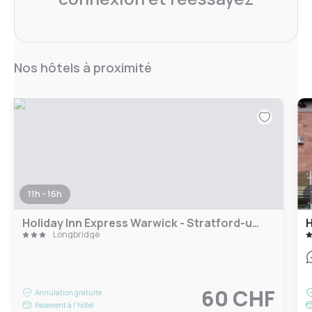
Nos hôtels à proximité
11h - 16h
Holiday Inn Express Warwick - Stratford-upon-Avon by IHG
H
Longbridge
60 CHF
Annulation gratuite
Paiement à l'hôtel