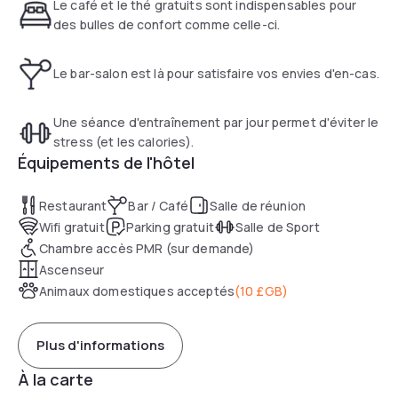
sont accompagnés d'un adulte payant dans le restaurant
Le café et le thé gratuits sont indispensables pour
Spa de l'Holiday Inn Leamington Spa, qui est clair et aéré. Le
des bulles de confort comme celle-ci.
bar-salon sert des repas légers et des collations, et un
service d'étage est également disponible.
Le bar-salon est là pour satisfaire vos envies d'en-cas.
Une séance d'entraînement par jour permet d'éviter le
stress (et les calories).
Équipements de l'hôtel
Restaurant
Bar / Café
Salle de réunion
Wifi gratuit
Parking gratuit
Salle de Sport
Chambre accès PMR (sur demande)
Ascenseur
Animaux domestiques acceptés
(
10 £GB
)
Plus d'informations
À la carte