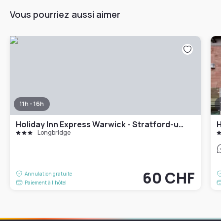
Vous pourriez aussi aimer
11h - 16h
Holiday Inn Express Warwick - Stratford-upon-Avon by IHG
H
Longbridge
60 CHF
Annulation gratuite
Paiement à l'hôtel