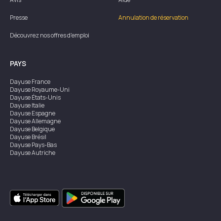
Presse
Annulation de réservation
Découvrez nos offres d'emploi
PAYS
Dayuse
France
Dayuse
Royaume-Uni
Dayuse
États-Unis
Dayuse
Italie
Dayuse
Espagne
Dayuse
Allemagne
Dayuse
Belgique
Dayuse
Brésil
Dayuse
Pays-Bas
Dayuse
Autriche
Dayuse
Australie
Dayuse
Irlande
Dayuse
Hong Kong
Dayuse
Canada
Dayuse
Singapour
Dayuse
Suède
Dayuse
Thaïlande
Dayuse
Portugal