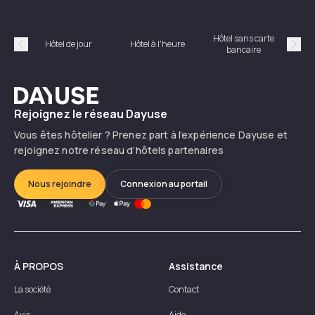
Hôtel sans carte
Hôt
Hôtel de jour
Hôtel à l'heure
bancaire
Précédent
Suiv
Dayuse
Rejoignez le réseau Dayuse
Vous êtes hôtelier ? Prenez part à l’expérience Dayuse et
rejoignez notre réseau d’hôtels partenaires
Nous rejoindre
Connexion au portail
À PROPOS
Assistance
La société
Contact
Avis
Aide