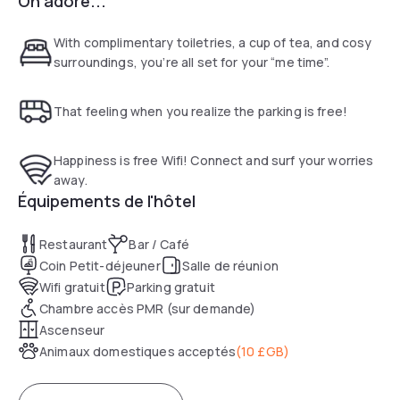
On adore...
With complimentary toiletries, a cup of tea, and cosy
surroundings, you’re all set for your “me time”.
That feeling when you realize the parking is free!
Happiness is free Wifi! Connect and surf your worries
away.
Équipements de l'hôtel
Restaurant
Bar / Café
Coin Petit-déjeuner
Salle de réunion
Wifi gratuit
Parking gratuit
Chambre accès PMR (sur demande)
Ascenseur
Animaux domestiques acceptés
(
10 £GB
)