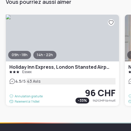
Vous pourriez aussi aimer
09h - 18h
14h - 22h
Holiday Inn Express, London Stansted Airport
N
Essex
|
4.5
/5
43 Avis
96 CHF
Annulation gratuite
-
33
%
142 CHF
la nuit
Paiement à l'hôtel