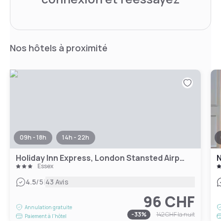
Nos hôtels à proximité
09h - 18h
14h - 22h
Holiday Inn Express, London Stansted Airport
N
Essex
|
4.5
/5
43 Avis
96 CHF
Annulation gratuite
-
33
%
142 CHF
la nuit
Paiement à l'hôtel