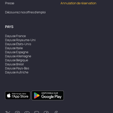
Presse
Annulation de réservation
Découvrez nos offres d'emploi
PAYS
Dayuse
France
Dayuse
Royaume-Uni
Dayuse
États-Unis
Dayuse
Italie
Dayuse
Espagne
Dayuse
Allemagne
Dayuse
Belgique
Dayuse
Brésil
Dayuse
Pays-Bas
Dayuse
Autriche
Dayuse
Australie
Dayuse
Irlande
Dayuse
Hong Kong
Dayuse
Canada
Dayuse
Singapour
Dayuse
Suède
Dayuse
Thaïlande
Dayuse
Portugal
Dayuse
Corée
Dayuse
Nouvelle-Zélande