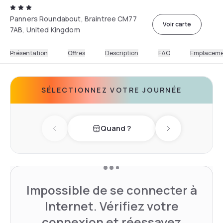
Panners Roundabout, Braintree CM77
Voir carte
7AB, United Kingdom
Présentation
Offres
Description
FAQ
Emplacem
SÉLECTIONNEZ VOTRE JOURNÉE
Quand ?
Previous day
Next day
Impossible de se connecter à
Internet. Vérifiez votre
connexion et réessayez