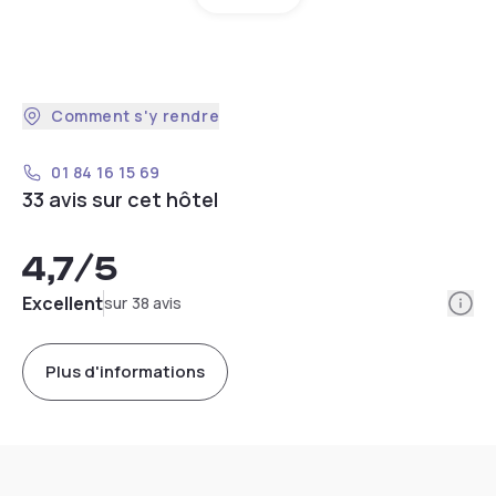
Comment s'y rendre
01 84 16 15 69
33 avis sur cet hôtel
4,7
/5
Info
Excellent
sur 38 avis
Plus d'informations