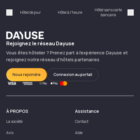
Hôtel sans carte
Hôt
Hôtel de jour
Hôtel à l'heure
bancaire
Précédent
Suiv
Dayuse
Rejoignez le réseau Dayuse
Vous êtes hôtelier ? Prenez part à l’expérience Dayuse et
rejoignez notre réseau d’hôtels partenaires
Nous rejoindre
Connexion au portail
À PROPOS
Assistance
La société
Contact
Avis
Aide