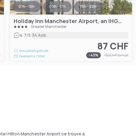
07h - 15h
09h - 17h
15h - 22h
Holiday Inn Manchester Airport, an IHG Hotel
Greater Manchester
|
4.7
/5
34 Avis
F
87 CHF
Annulation gratuite
t
-
43
%
152 CHF
la nuit
Paiement à l'hôtel
tel Hilton Manchester Airport se trouve à