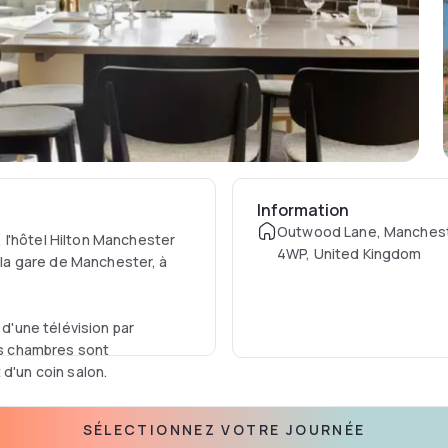
Information
Outwood Lane, Manches
 l'hôtel Hilton Manchester
4WP, United Kingdom
e la gare de Manchester, à
'une télévision par
les chambres sont
d'un coin salon.
le aux voyageurs à la
SÉLECTIONNEZ VOTRE JOURNÉE
vol. Il propose un délicieux