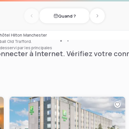
contemporaine, tous
irréprochable.
Quand ?
Previous day
Next day
e sport LivingWell Express
exercice dernier cri.
'hôtel Hilton Manchester
all Old Trafford.
 desservi par les principales
nnecter à Internet. Vérifiez votre co