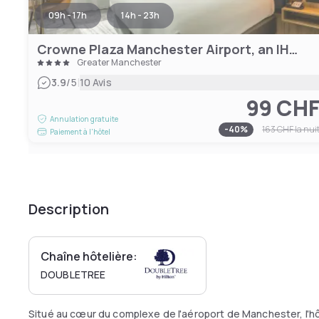
09h - 17h
14h - 23h
Crowne Plaza Manchester Airport, an IHG Hotel
Greater Manchester
|
3.9
/5
10 Avis
99 CH
Annulation gratuite
-
40
%
163 CHF
la nui
Paiement à l'hôtel
Description
Chaîne hôtelière:
DOUBLETREE
Situé au cœur du complexe de l'aéroport de Manchester, l'hô