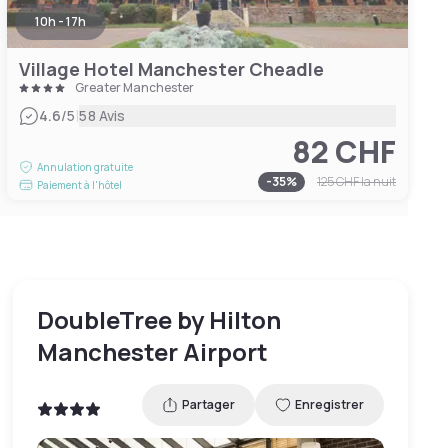
10h - 17h
Village Hotel Manchester Cheadle
Greater Manchester
|
4.6
/5
58 Avis
82 CHF
Annulation gratuite
-
35
%
125 CHF
la nuit
Paiement à l'hôtel
DoubleTree by Hilton
Manchester Airport
Partager
Enregistrer