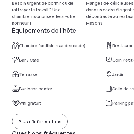
Besoin urgent de dormir ou de
Mangez de délicieuses
rattraper le travail ? Une
dans un cadre élégant 
chambre insonorisée fera votre
décontracté au restaur
bonheur !
Mason's.
Équipements de l'hôtel
Chambre familiale (sur demande)
Restauran
Bar / Café
Coin Petit
Terrasse
Jardin
Business center
Salle de r
Wifi gratuit
Parking pa
Plus d'informations
Questions fréquentes