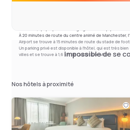
mélange de plats classiques et de cuisine britannique 
préparés à partir d'ingrédients de saison d'une fraîcheur 
Les clients peuvent se maintenir en forme dans la salle d
de l'hôtel, qui propose une large gamme d'équipements d'
À 20 minutes de route du centre animé de Manchester, l
Airport se trouve à 15 minutes de route du stade de footb
Un parking privé est disponible à l'hôtel, qui est très bien
Impossible de se co
villes et se trouve à 1,6 km de l'autoroute M56.
Nos hôtels à proximité