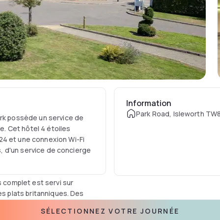
Information
Park Road, Isleworth TW8
ark possède un service de
se. Cet hôtel 4 étoiles
24 et une connexion Wi-Fi
ts, d'un service de concierge
s complet est servi sur
es plats britanniques. Des
galement être préparées sur
SÉLECTIONNEZ VOTRE JOURNÉE