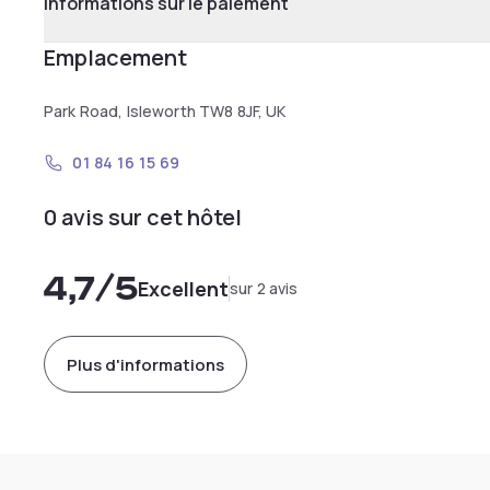
Informations sur le paiement
Emplacement
Park Road, Isleworth TW8 8JF, UK
01 84 16 15 69
0 avis sur cet hôtel
4,7
/5
Excellent
sur 2 avis
Plus d'informations