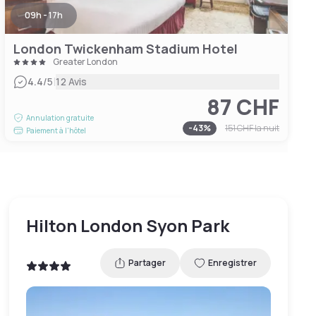
09h - 17h
London Twickenham Stadium Hotel
Greater London
|
4.4
/5
12 Avis
87 CHF
Annulation gratuite
-
43
%
151 CHF
la nuit
Paiement à l'hôtel
Hilton London Syon Park
Partager
Enregistrer