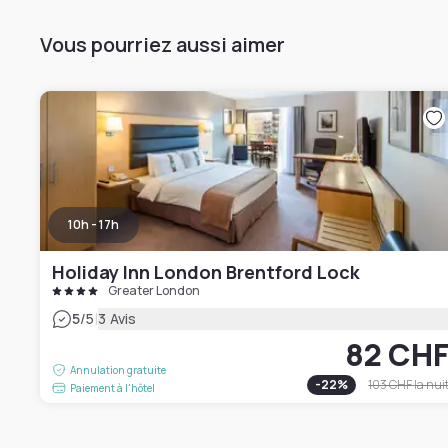
Vous pourriez aussi aimer
10h - 17h
Holiday Inn London Brentford Lock
Greater London
|
5
/5
3 Avis
82 CH
Annulation gratuite
-
22
%
103 CHF
la nui
Paiement à l'hôtel