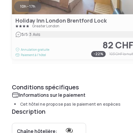
10h - 17h
Holiday Inn London Brentford Lock
Greater London
|
5
/5
3 Avis
82 CH
Annulation gratuite
-
22
%
103 CHF
la nui
Paiement à l'hôtel
Conditions spécifiques
Informations sur le paiement
Cet hôtel ne propose pas le paiement en espèces
Description
Chaîne hôtelière: