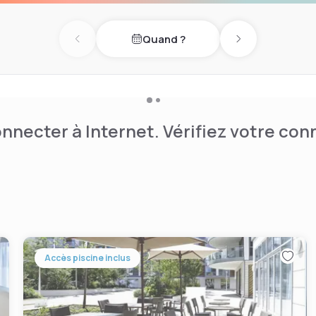
tivités à Brentford et dans
Quand ?
pectivement 2 km et 4,4 km
Previous day
Next day
 Twickenham. L'aéroport le
.
nnecter à Internet. Vérifiez votre co
Accès piscine inclus