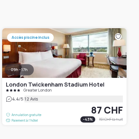
Accès piscine inclus
09h - 17h
London Twickenham Stadium Hotel
Greater London
|
4.4
/5
12 Avis
87 CHF
Annulation gratuite
-
43
%
151 CHF
la nuit
Paiement à l'hôtel