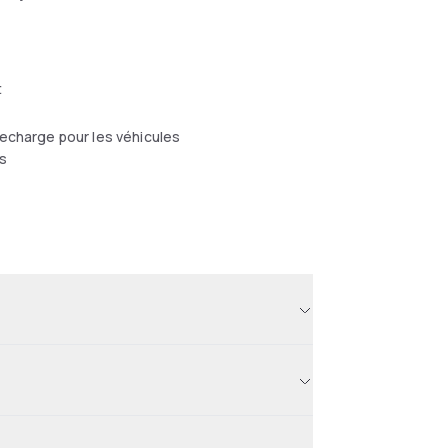
t
echarge pour les véhicules
s