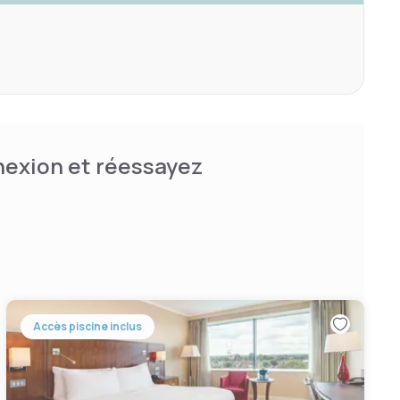
nnexion et réessayez
Accès piscine inclus