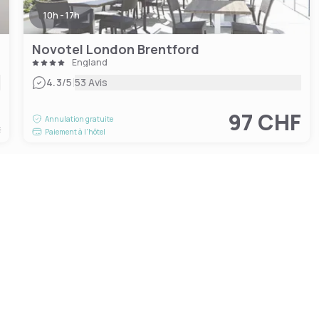
10h - 17h
Novotel London Brentford
England
|
4.3
/5
53 Avis
F
97 CHF
Annulation gratuite
t
Paiement à l'hôtel