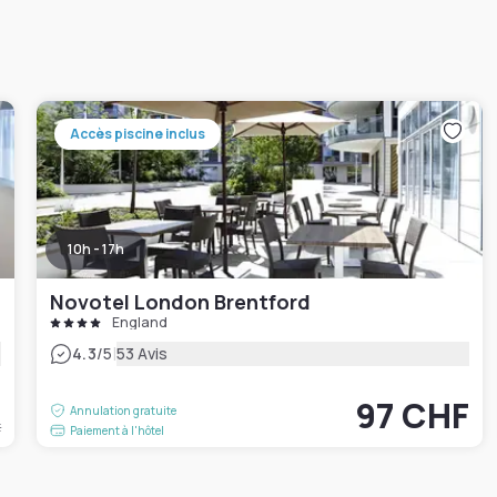
Accès piscine inclus
10h - 17h
Novotel London Brentford
England
|
4.3
/5
53 Avis
F
97 CHF
Annulation gratuite
t
Paiement à l'hôtel