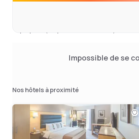
Lors de votre séjour, vous pourrez pratiquer diverses ac
les environs, telles que le vélo. Vous séjournerez à res
de ces lieux d’intérêt : Métro Boston Manor et Stade de
plus proche (Aéroport de Londres Heathrow) est à 10 km
Impossible de se co
Nos hôtels à proximité