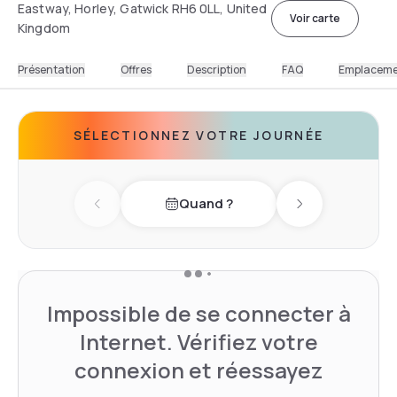
Eastway, Horley, Gatwick RH6 0LL, United
Voir carte
Kingdom
Présentation
Offres
Description
FAQ
Emplacem
SÉLECTIONNEZ VOTRE JOURNÉE
Quand ?
Previous day
Next day
Impossible de se connecter à
Internet. Vérifiez votre
connexion et réessayez