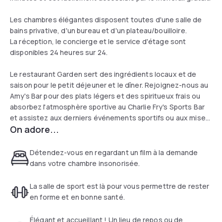
Les chambres élégantes disposent toutes d'une salle de
bains privative, d'un bureau et d'un plateau/bouilloire.
La réception, le concierge et le service d'étage sont
disponibles 24 heures sur 24.
Le restaurant Garden sert des ingrédients locaux et de
saison pour le petit déjeuner et le dîner. Rejoignez-nous au
Amy's Bar pour des plats légers et des spiritueux frais ou
absorbez l'atmosphère sportive au Charlie Fry's Sports Bar
et assistez aux derniers événements sportifs ou aux mises
On adore...
à jour de dans l'environnement récemment rénové.
Détendez-vous en regardant un film à la demande
dans votre chambre insonorisée.
La salle de sport est là pour vous permettre de rester
en forme et en bonne santé.
Élégant et accueillant ! Un lieu de repos ou de