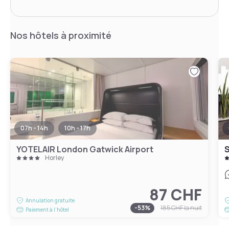
Nos hôtels à proximité
07h - 14h
10h - 17h
YOTELAIR London Gatwick Airport
S
Horley
87 CHF
Annulation gratuite
-
53
%
185 CHF
la nuit
Paiement à l'hôtel