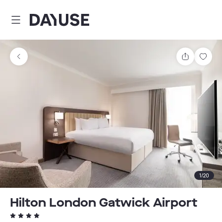
Dayuse
Partager
Enre
1
/
20
Hilton London Gatwick Airport