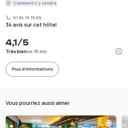
Comment s'y rendre
01 84 16 15 69
34 avis sur cet hôtel
4,1
/5
Info
Très bien
sur 35 avis
Plus d'informations
Vous pourriez aussi aimer