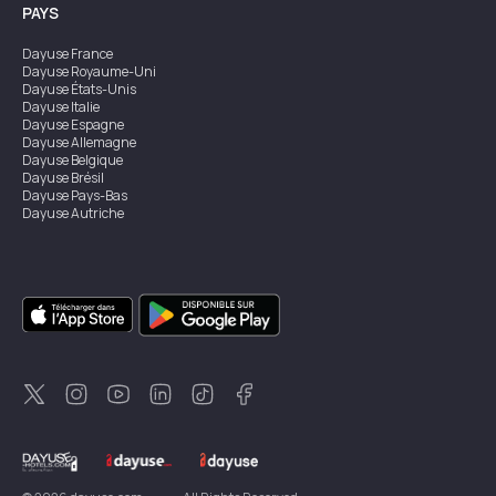
PAYS
Dayuse
France
Dayuse
Royaume-Uni
Dayuse
États-Unis
Dayuse
Italie
Dayuse
Espagne
Dayuse
Allemagne
Dayuse
Belgique
Dayuse
Brésil
Dayuse
Pays-Bas
Dayuse
Autriche
Dayuse
Australie
Dayuse
Irlande
Dayuse
Hong Kong
Dayuse
Canada
Dayuse
Singapour
Dayuse
Suède
Dayuse
Thaïlande
Dayuse
Portugal
Dayuse
Corée
Dayuse
Nouvelle-Zélande
Dayuse
Turquie