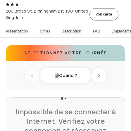
200 Broad St, Birmingham B15 1SU, United
Voir carte
Kingdom
Présentation
Offres
Description
FAQ
Emplacem
SÉLECTIONNEZ VOTRE JOURNÉE
Quand ?
Previous day
Next day
Impossible de se connecter à
Internet. Vérifiez votre
connexion et réessayez