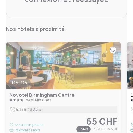
Nos hôtels à proximité
10h - 17h
Novotel Birmingham Centre
L
West Midlands
|
4.5
/5
23 Avis
65 CHF
Annulation gratuite
-
34
%
98 CHF
la nuit
Paiement à l'hôtel