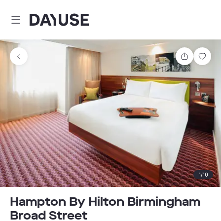
Dayuse
Partager
Enre
1
/
10
Hampton By Hilton Birmingham
Broad Street