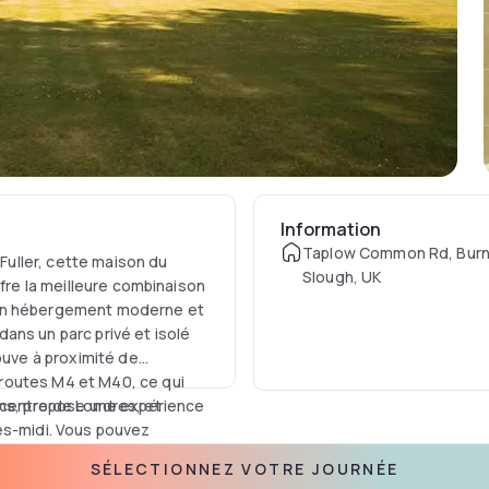
Information
Taplow Common Rd, Bur
 Fuller, cette maison du
Slough, UK
ffre la meilleure combinaison
 un hébergement moderne et
ans un parc privé et isolé
ouve à proximité de
routes M4 et M40, ce qui
 centre de Londres, et
ins, propose une expérience
ès-midi. Vous pouvez
bar-salon, où une large
SÉLECTIONNEZ VOTRE JOURNÉE
s jours. La suite