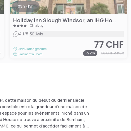
09h - 15h
Holiday Inn Slough Windsor, an IHG Hotel
Chalvey
|
4.1
/5
30 Avis
F
77 CHF
Annulation gratuite
t
-
22
%
98 CHF
la nuit
Paiement à l'hôtel
ler, cette maison du début du dernier siècle
on possible entre la grandeur d'une maison de
 espace pour les événements. Niché dans un
ield House se trouve à proximité de Burnham,
M40, ce qui permet d'accéder facilement à la