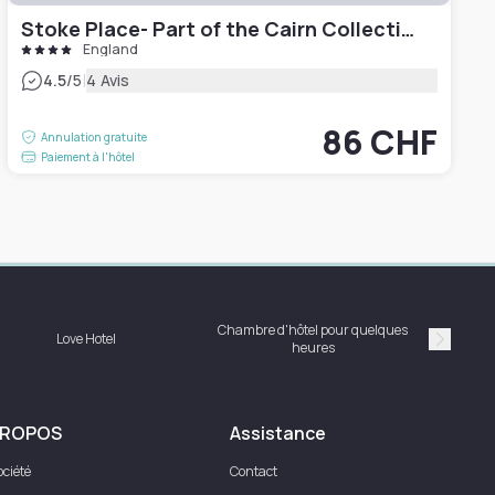
Stoke Place- Part of the Cairn Collection
England
|
4.5
/5
4 Avis
86 CHF
Annulation gratuite
Paiement à l'hôtel
Chambre d'hôtel pour quelques
Love Hotel
heures
Suivan
PROPOS
Assistance
ociété
Contact