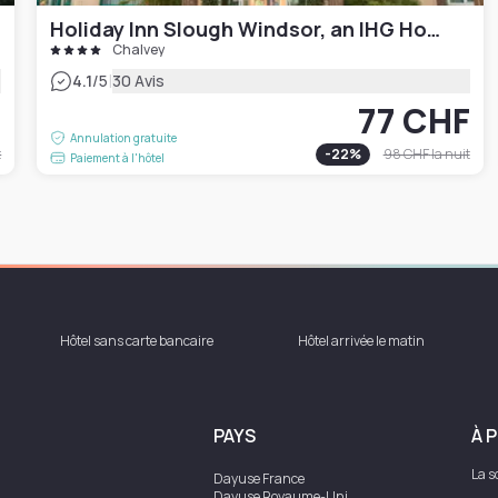
Holiday Inn Slough Windsor, an IHG Hotel
Chalvey
|
4.1
/5
30 Avis
F
77 CHF
Annulation gratuite
t
-
22
%
98 CHF
la nuit
Paiement à l'hôtel
Hôtel sans carte bancaire
Hôtel arrivée le matin
PAYS
À 
La s
Dayuse
France
Dayuse
Royaume-Uni