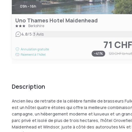
09h - 16h
Uno Thames Hotel Maidenhead
Berkshire
|
4.8
/5
3 Avis
71 CH
Annulation gratuite
-
41
%
120 CHF
la nui
Paiement à l'hôtel
Description
Ancien lieu de retraite de la célèbre famille de brasseurs Ful
est un hôtel quatre étoiles qui offre la meilleure combinais
campagne, un hébergement moderne et luxueux et un grand
parc privé et isolé de plus de trois hectares, l'hôtel Grovef
Maidenhead et Windsor, juste à côté des autoroutes M4 et 