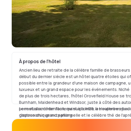
À propos de l'hôtel
Ancien lieu de retraite de la célèbre famille de brasseurs
début du dernier siècle est un hôtel quatre étoiles qui o
possible entre la grandeur d'une maison de campagne,
luxueux et un grand espace pour les événements. Niché d
de plus de trois hectares, l'hôtel Grovefield House se tr
Burnham, Maidenhead et Windsor, juste à côté des auto
permet d'accéder facilement à la M25, à Heathrow et au
Le restaurant Hamilton, qui surplombe les superbes jard
dispose d'un grand parking.
gastronomique exceptionnelle et le célèbre thé de l'apr
également opter pour l'ambiance décontractée de notre 
gamme de plats légers et de collations est servie tous le