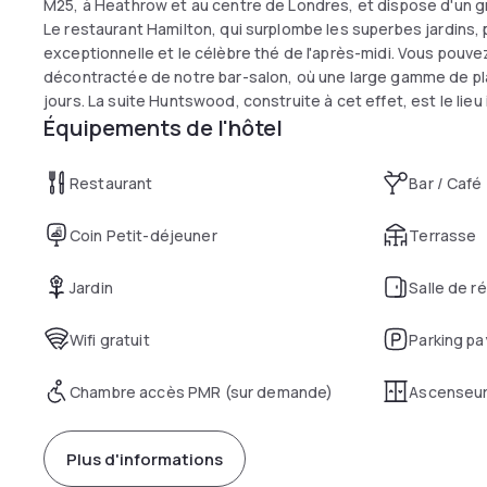
M25, à Heathrow et au centre de Londres, et dispose d'un g
Le restaurant Hamilton, qui surplombe les superbes jardin
exceptionnelle et le célèbre thé de l'après-midi. Vous pouv
décontractée de notre bar-salon, où une large gamme de plat
jours. La suite Huntswood, construite à cet effet, est le lie
Équipements de l'hôtel
mariages, les fêtes privées et les événements d'entreprise.
Restaurant
Bar / Café
Coin Petit-déjeuner
Terrasse
Jardin
Salle de r
Wifi gratuit
Parking pa
Chambre accès PMR (sur demande)
Ascenseu
Plus d'informations