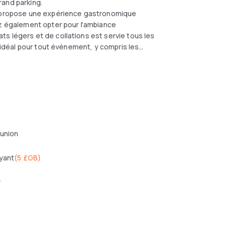
rand parking.
s, propose une expérience gastronomique
ez également opter pour l'ambiance
s légers et de collations est servie tous les
u idéal pour tout événement, y compris les
éunion
yant
(
5 £GB
)
r