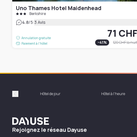
Uno Thames Hotel Maidenhead
Berkshire
|
4.8
/5
3 Avis
71 CH
Annulation gratuite
-
41
%
120 CHF
la nui
Paiement à l'hôtel
Hôtel de jour
Hôtel à l'heure
Précédent
Dayuse
Rejoignez le réseau Dayuse