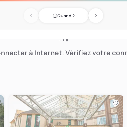
r tout événement, y compris
eprise.
Quand ?
Previous day
Next day
nnecter à Internet. Vérifiez votre co