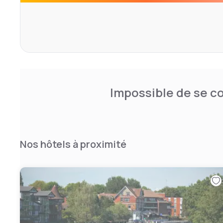
Huntswood, construite à cet effet, est le lieu idéal pou
les mariages, les fêtes privées et les événements d'entr
Impossible de se co
Nos hôtels à proximité