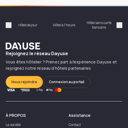
Hôtel sans carte
Hôt
Hôtel de jour
Hôtel à l'heure
bancaire
Précédent
Suiv
Dayuse
Rejoignez le réseau Dayuse
Vous êtes hôtelier ? Prenez part à l’expérience Dayuse et
rejoignez notre réseau d’hôtels partenaires
Nous rejoindre
Connexion au portail
À PROPOS
Assistance
La société
Contact