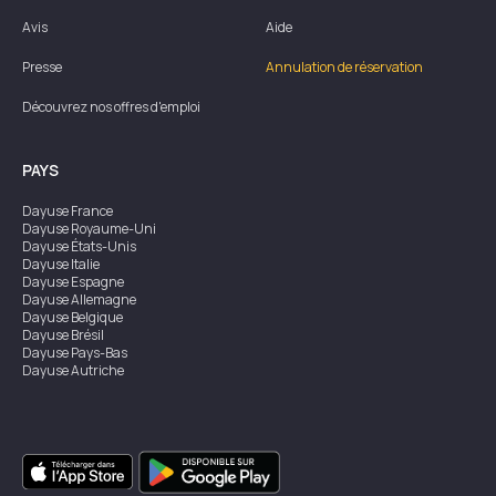
Avis
Aide
Presse
Annulation de réservation
Découvrez nos offres d'emploi
PAYS
Dayuse
France
Dayuse
Royaume-Uni
Dayuse
États-Unis
Dayuse
Italie
Dayuse
Espagne
Dayuse
Allemagne
Dayuse
Belgique
Dayuse
Brésil
Dayuse
Pays-Bas
Dayuse
Autriche
Dayuse
Australie
Dayuse
Irlande
Dayuse
Hong Kong
Dayuse
Canada
Dayuse
Singapour
Dayuse
Suède
Dayuse
Thaïlande