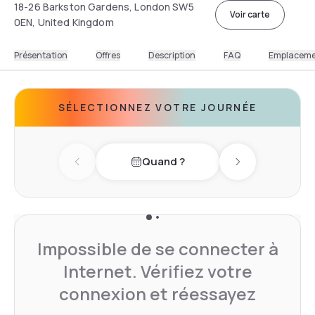
18-26 Barkston Gardens, London SW5
Voir carte
0EN, United Kingdom
Présentation
Offres
Description
FAQ
Emplacem
SÉLECTIONNEZ VOTRE JOURNÉE
Quand ?
Previous day
Next day
Impossible de se connecter à
Internet. Vérifiez votre
connexion et réessayez