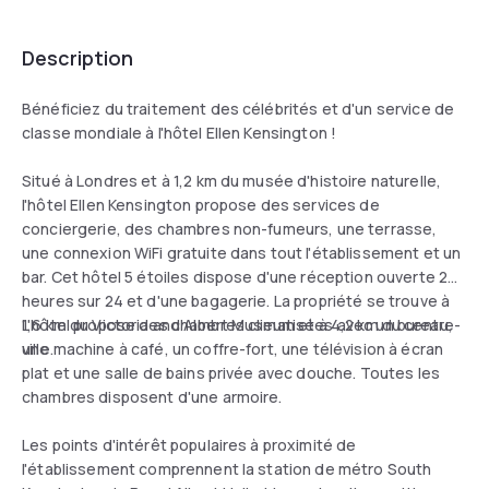
Description
Bénéficiez du traitement des célébrités et d'un service de
classe mondiale à l'hôtel Ellen Kensington !
Situé à Londres et à 1,2 km du musée d'histoire naturelle,
l'hôtel Ellen Kensington propose des services de
conciergerie, des chambres non-fumeurs, une terrasse,
une connexion WiFi gratuite dans tout l'établissement et un
bar. Cet hôtel 5 étoiles dispose d'une réception ouverte 24
heures sur 24 et d'une bagagerie. La propriété se trouve à
1,6 km du Victoria and Albert Museum et à 4,2 km du centre-
L'hôtel propose des chambres climatisées avec un bureau,
ville.
une machine à café, un coffre-fort, une télévision à écran
plat et une salle de bains privée avec douche. Toutes les
chambres disposent d'une armoire.
Les points d'intérêt populaires à proximité de
l'établissement comprennent la station de métro South