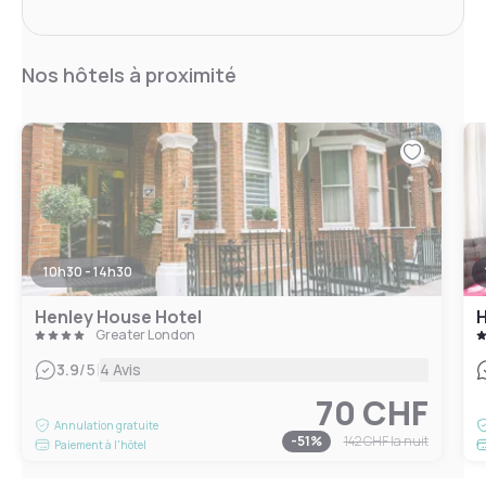
Nos hôtels à proximité
10h30 - 14h30
Henley House Hotel
H
Greater London
|
3.9
/5
4 Avis
70 CHF
Annulation gratuite
-
51
%
142 CHF
la nuit
Paiement à l'hôtel