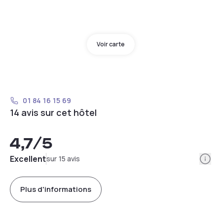
Voir carte
01 84 16 15 69
14 avis sur cet hôtel
4,7
/5
Info
Excellent
sur 15 avis
Plus d'informations