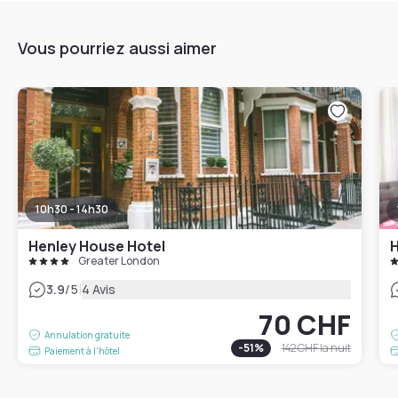
Vous pourriez aussi aimer
10h30 - 14h30
Henley House Hotel
H
Greater London
|
3.9
/5
4 Avis
70 CHF
Annulation gratuite
-
51
%
142 CHF
la nuit
Paiement à l'hôtel