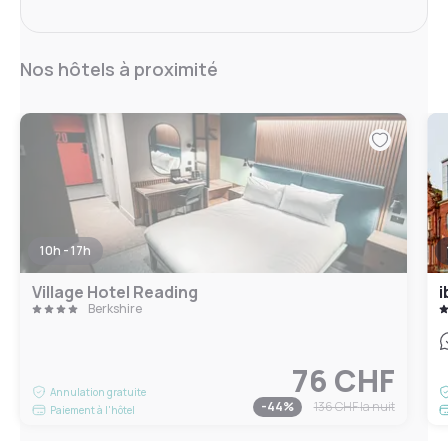
Nos hôtels à proximité
10h - 17h
Village Hotel Reading
i
Berkshire
76 CHF
Annulation gratuite
-
44
%
136 CHF
la nuit
Paiement à l'hôtel