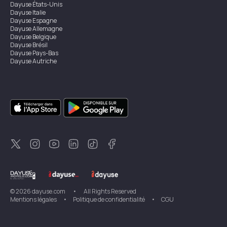
Dayuse
États-Unis
Dayuse
Italie
Dayuse
Espagne
Dayuse
Allemagne
Dayuse
Belgique
Dayuse
Brésil
Dayuse
Pays-Bas
Dayuse
Autriche
Dayuse
Australie
Dayuse
Irlande
Dayuse
Hong Kong
Dayuse
Canada
Dayuse
Singapour
Dayuse
Suède
Dayuse
Thaïlande
Dayuse
Portugal
Dayuse
Corée
Dayuse
Nouvelle-Zélande
Dayuse
Turquie
©
2026
dayuse.com
•
All Rights Reserved
Mentions légales
•
Politique de confidentialité
•
CGU