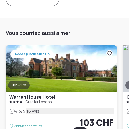
Vous pourriez aussi aimer
Accès piscine inclus
10h - 17h
Warren House Hotel
C
Greater London
|
4.5
/5
16 Avis
103 CHF
Annulation gratuite