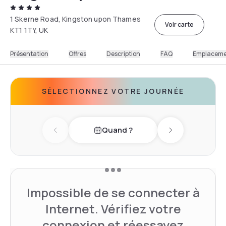
1 Skerne Road, Kingston upon Thames
Voir carte
KT1 1TY, UK
Présentation
Offres
Description
FAQ
Emplacem
SÉLECTIONNEZ VOTRE JOURNÉE
Quand ?
Previous day
Next day
Impossible de se connecter à
Internet. Vérifiez votre
connexion et réessayez