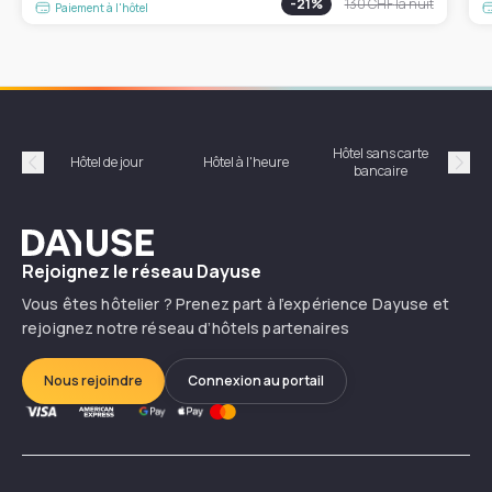
-
21
%
130 CHF
la nuit
Paiement à l'hôtel
Hôtel sans carte
Hôt
Hôtel de jour
Hôtel à l'heure
bancaire
Précédent
Suiv
Dayuse
Rejoignez le réseau Dayuse
Vous êtes hôtelier ? Prenez part à l’expérience Dayuse et
rejoignez notre réseau d’hôtels partenaires
Nous rejoindre
Connexion au portail