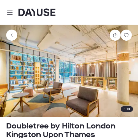
Dayuse
Partager
Enre
1
/
10
Doubletree by Hilton London
Kingston Upon Thames