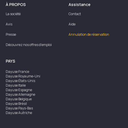
À PROPOS
Assistance
La société
Contact
Avis
Aide
Presse
Annulation de réservation
Découvrez nos offres d'emploi
PAYS
Dayuse
France
Dayuse
Royaume-Uni
Dayuse
États-Unis
Dayuse
Italie
Dayuse
Espagne
Dayuse
Allemagne
Dayuse
Belgique
Dayuse
Brésil
Dayuse
Pays-Bas
Dayuse
Autriche
Dayuse
Australie
Dayuse
Irlande
Dayuse
Hong Kong