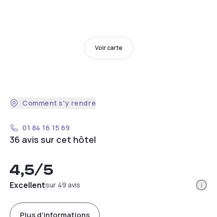
Voir carte
Comment s'y rendre
01 84 16 15 69
36 avis sur cet hôtel
4,5
/5
Info
Excellent
sur 49 avis
Plus d'informations