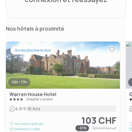
Nos hôtels à proximité
Accès piscine inclus
10h - 17h
Warren House Hotel
C
Greater London
|
4.5
/5
16 Avis
103 CHF
Annulation gratuite
-
21
%
130 CHF
la nuit
Paiement à l'hôtel