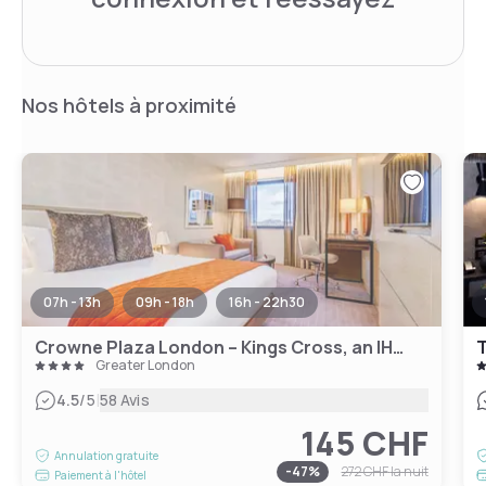
Nos hôtels à proximité
07h - 13h
09h - 18h
16h - 22h30
Crowne Plaza London – Kings Cross, an IHG Hotel
T
Greater London
|
4.5
/5
58 Avis
145 CHF
Annulation gratuite
-
47
%
272 CHF
la nuit
Paiement à l'hôtel