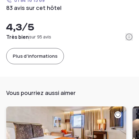
01 84 16 15 69
83 avis sur cet hôtel
4,3
/5
Info
Très bien
sur 95 avis
Plus d'informations
Vous pourriez aussi aimer