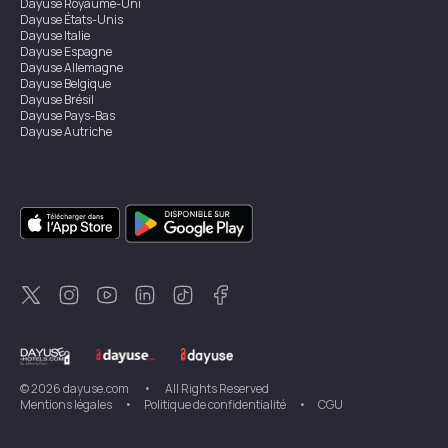
Dayuse
Royaume-Uni
Dayuse
États-Unis
Dayuse
Italie
Dayuse
Espagne
Dayuse
Allemagne
Dayuse
Belgique
Dayuse
Brésil
Dayuse
Pays-Bas
Dayuse
Autriche
Dayuse
Australie
Dayuse
Irlande
Dayuse
Hong Kong
Dayuse
Canada
Dayuse
Singapour
Dayuse
Suède
Dayuse
Thaïlande
Dayuse
Portugal
Dayuse
Corée
Dayuse
Nouvelle-Zélande
Dayuse
Turquie
©
2026
dayuse.com
•
All Rights Reserved
Mentions légales
•
Politique de confidentialité
•
CGU