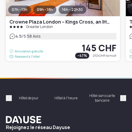
07h - 13h
09h - 18h
16h - 22h30
Crowne Plaza London – Kings Cross, an IHG Hotel
T
Greater London
|
4.5
/5
58 Avis
145 CHF
Annulation gratuite
-
47
%
272 CHF
la nuit
Paiement à l'hôtel
Hôtel sans carte
Hôt
Hôtel de jour
Hôtel à l'heure
bancaire
Précédent
Suiv
Dayuse
Rejoignez le réseau Dayuse