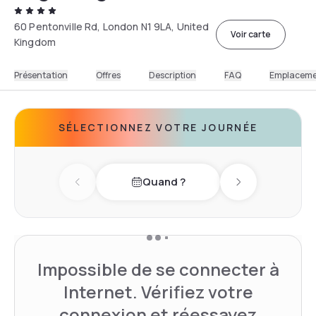
60 Pentonville Rd, London N1 9LA, United
Voir carte
Kingdom
Présentation
Offres
Description
FAQ
Emplacem
SÉLECTIONNEZ VOTRE JOURNÉE
Quand ?
Previous day
Next day
Impossible de se connecter à
Internet. Vérifiez votre
connexion et réessayez