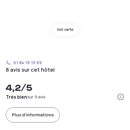
Voir carte
01 84 16 15 69
8 avis sur cet hôtel
4,2
/5
Info
Très bien
sur 9 avis
Plus d'informations