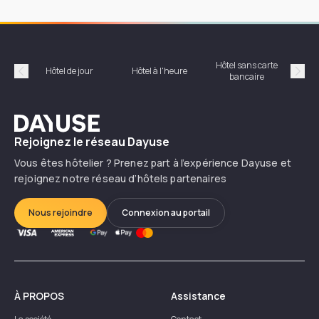
Hôtel sans carte
Hôt
Hôtel de jour
Hôtel à l'heure
bancaire
Précédent
Suiv
Dayuse
Rejoignez le réseau Dayuse
Vous êtes hôtelier ? Prenez part à l’expérience Dayuse et
rejoignez notre réseau d’hôtels partenaires
Nous rejoindre
Connexion au portail
À PROPOS
Assistance