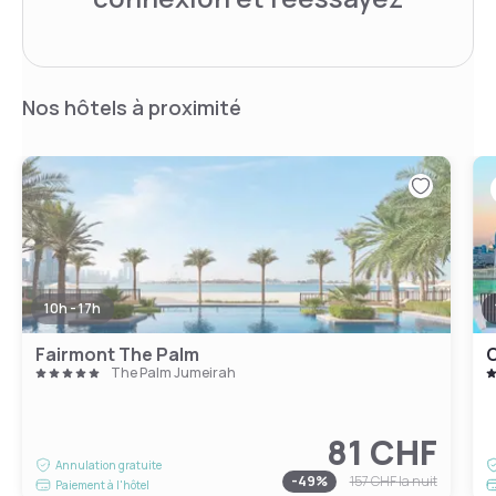
Nos hôtels à proximité
10h - 17h
Fairmont The Palm
C
The Palm Jumeirah
81 CHF
Annulation gratuite
-
49
%
157 CHF
la nuit
Paiement à l'hôtel