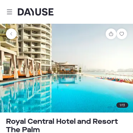
Dayuse
Partager
Enre
1
/
13
Royal Central Hotel and Resort
The Palm