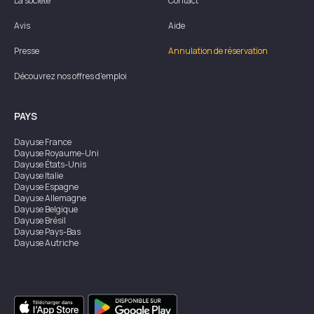
La société
Contact
Avis
Aide
Presse
Annulation de réservation
Découvrez nos offres d'emploi
PAYS
Dayuse
France
Dayuse
Royaume-Uni
Dayuse
États-Unis
Dayuse
Italie
Dayuse
Espagne
Dayuse
Allemagne
Dayuse
Belgique
Dayuse
Brésil
Dayuse
Pays-Bas
Dayuse
Autriche
Dayuse
Australie
Dayuse
Irlande
Dayuse
Hong Kong
Dayuse
Canada
Dayuse
Singapour
Dayuse
Suède