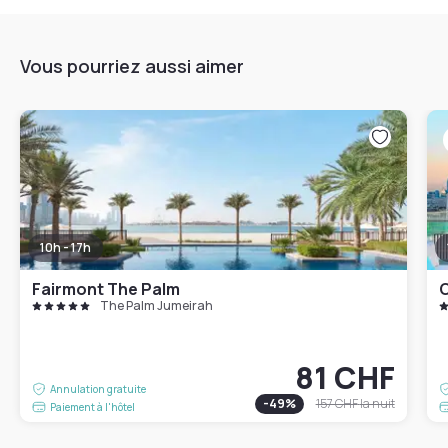
Vous pourriez aussi aimer
10h - 17h
Fairmont The Palm
C
The Palm Jumeirah
81 CHF
Annulation gratuite
-
49
%
157 CHF
la nuit
Paiement à l'hôtel