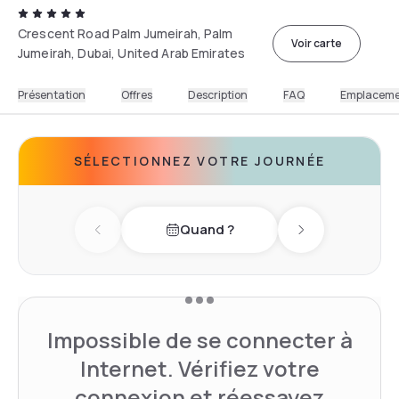
Crescent Road Palm Jumeirah, Palm
Voir carte
Jumeirah, Dubai, United Arab Emirates
Présentation
Offres
Description
FAQ
Emplacem
SÉLECTIONNEZ VOTRE JOURNÉE
Quand ?
Previous day
Next day
Impossible de se connecter à
Internet. Vérifiez votre
connexion et réessayez