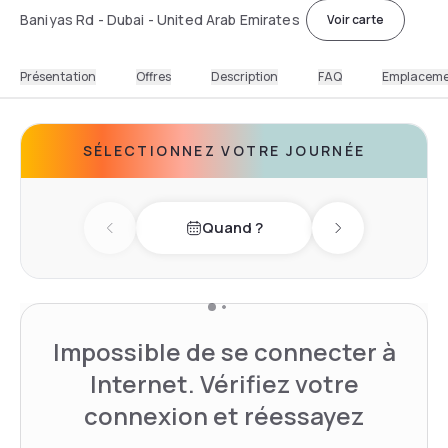
Baniyas Rd - Dubai - United Arab Emirates
Voir carte
Présentation
Offres
Description
FAQ
Emplacem
SÉLECTIONNEZ VOTRE JOURNÉE
Quand ?
Previous day
Next day
Impossible de se connecter à
Internet. Vérifiez votre
connexion et réessayez