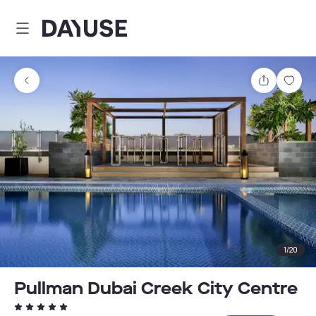
Dayuse
Partager
Enre
1
/
20
Pullman Dubai Creek City Centre