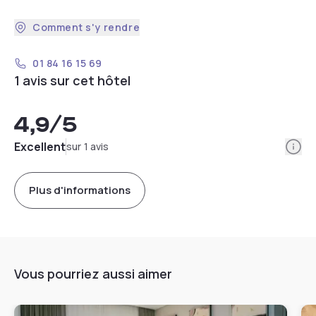
Comment s'y rendre
01 84 16 15 69
1 avis sur cet hôtel
4,9
/5
Info
Excellent
sur 1 avis
Plus d'informations
Vous pourriez aussi aimer