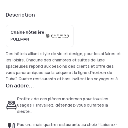
Description
Chaîne hôtelière:
PULLMAN
Des hôtels alliant style de vie et design, pour les affaires et
les loisirs. Chacune des chambres et suites de luxe
spacieuses répond aux besoins des clients et offre des
vues panoramiques sur la crique et la ligne d'horizon de
Dubaï. Quatre restaurants et bars invitent les voyageurs à
On adore...
déguster des plats savoureux du monde entier. Le Fit and
Spa, le court de tennis Padel, le centre de remise en forme
ouvert 24 heures sur 24 et la piscine extérieure sur le toit
Profitez de ces pièces modernes pour tous les
offrent un cadre relaxant aux clients de l'hôtel. Restez
usages ! Travaillez, détendez-vous ou faites la
connecté grâce à l'accès Wi Fi gratuit et au salon de
sieste...
connectivité ouvert 24 heures sur 24.
Pas un... mais quatre restaurants au choix ! Laissez-