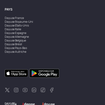
PAYS
Dayuse
France
Dayuse
Royaume-Uni
Dayuse
États-Unis
Dayuse
Italie
Dayuse
Espagne
Dayuse
Allemagne
Dayuse
Belgique
Dayuse
Brésil
Dayuse
Pays-Bas
Dayuse
Autriche
Dayuse
Australie
Dayuse
Irlande
Dayuse
Hong Kong
Dayuse
Canada
Dayuse
Singapour
Dayuse
Suède
Dayuse
Thaïlande
Dayuse
Portugal
Dayuse
Corée
Dayuse
Nouvelle-Zélande
Dayuse
Turquie