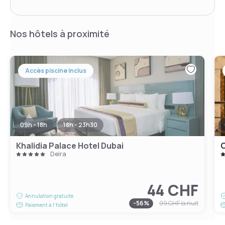
Nos hôtels à proximité
Accès piscine inclus
09h - 18h
18h - 23h30
Khalidia Palace Hotel Dubai
C
Deira
44 CHF
Annulation gratuite
-
56
%
99 CHF
la nuit
Paiement à l'hôtel