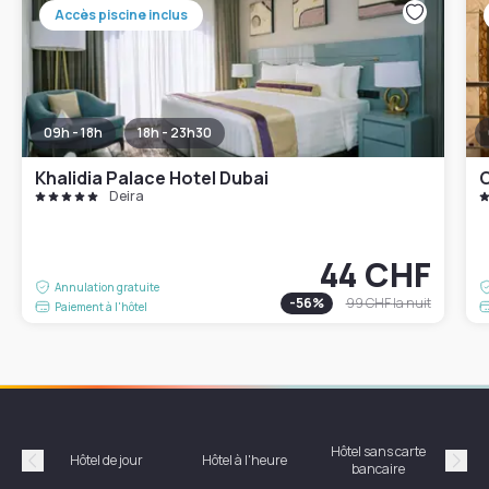
Accès piscine inclus
09h - 18h
18h - 23h30
Khalidia Palace Hotel Dubai
C
Deira
44 CHF
Annulation gratuite
-
56
%
99 CHF
la nuit
Paiement à l'hôtel
Hôtel sans carte
Hôt
Hôtel de jour
Hôtel à l'heure
bancaire
Précédent
Suiv