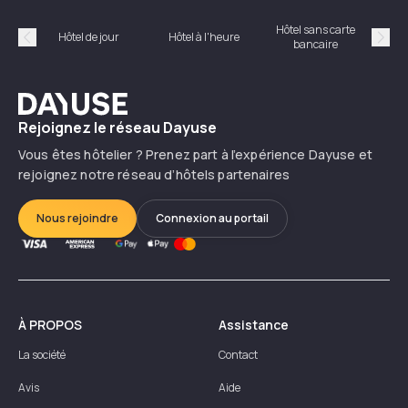
Hôtel sans carte
Hôt
Hôtel de jour
Hôtel à l'heure
bancaire
Précédent
Suiv
Dayuse
Rejoignez le réseau Dayuse
Vous êtes hôtelier ? Prenez part à l’expérience Dayuse et
rejoignez notre réseau d’hôtels partenaires
Nous rejoindre
Connexion au portail
À PROPOS
Assistance
La société
Contact
Avis
Aide