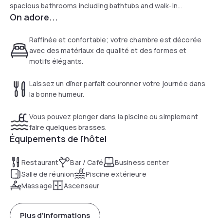
spacious bathrooms including bathtubs and walk-in
On adore...
showers.Only 20 minutes from Dubai International Airport,
the hotel is ideally located near the Dubai Convention
Centre, World Trade Centre and Jumeirah Beach-La Mer.The
Raffinée et confortable; votre chambre est décorée
hotel offers free shuttle service to beach and Dubai Mall.
avec des matériaux de qualité et des formes et
motifs élégants.
Laissez un dîner parfait couronner votre journée dans
la bonne humeur.
Vous pouvez plonger dans la piscine ou simplement
faire quelques brasses.
Équipements de l'hôtel
Restaurant
Bar / Café
Business center
Salle de réunion
Piscine extérieure
Massage
Ascenseur
Plus d'informations