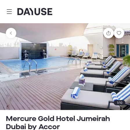
Dayuse
Partager
Enre
1
/
10
Mercure Gold Hotel Jumeirah
Dubai by Accor