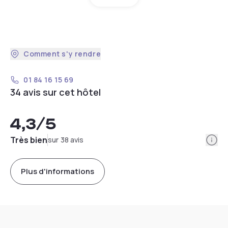
Comment s'y rendre
01 84 16 15 69
34 avis sur cet hôtel
4,3
/5
Info
Très bien
sur 38 avis
Plus d'informations