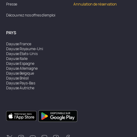
Presse
Annulation de réservation
Découvrez nos offres d'emploi
PAYS
Dayuse
France
Dayuse
Royaume-Uni
Dayuse
États-Unis
Dayuse
Italie
Dayuse
Espagne
Dayuse
Allemagne
Dayuse
Belgique
Dayuse
Brésil
Dayuse
Pays-Bas
Dayuse
Autriche
Dayuse
Australie
Dayuse
Irlande
Dayuse
Hong Kong
Dayuse
Canada
Dayuse
Singapour
Dayuse
Suède
Dayuse
Thaïlande
Dayuse
Portugal
Dayuse
Corée
Dayuse
Nouvelle-Zélande