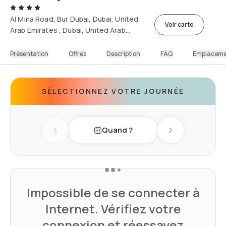
Al Mina Road, Bur Dubai, Dubai, United
Voir carte
Arab Emirates , Dubai, United Arab
Emirates
Présentation
Offres
Description
FAQ
Emplacem
SÉLECTIONNEZ VOTRE JOURNÉE
Quand ?
Previous day
Next day
Impossible de se connecter à
Internet. Vérifiez votre
connexion et réessayez