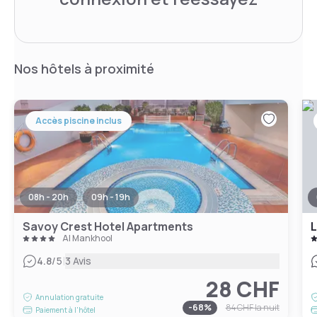
Nos hôtels à proximité
Accès piscine inclus
08h - 20h
09h - 19h
Savoy Crest Hotel Apartments
L
Al Mankhool
|
4.8
/5
3 Avis
28 CHF
Annulation gratuite
-
68
%
84 CHF
la nuit
Paiement à l'hôtel