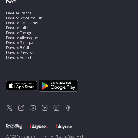
PAYS
Dayuse
France
Dayuse
Royaume-Uni
Dayuse
États-Unis
Dayuse
Italie
Dayuse
Espagne
Dayuse
Allemagne
Dayuse
Belgique
Dayuse
Brésil
Dayuse
Pays-Bas
Dayuse
Autriche
Dayuse
Australie
Dayuse
Irlande
Dayuse
Hong Kong
Dayuse
Canada
Dayuse
Singapour
Dayuse
Suède
Dayuse
Thaïlande
Dayuse
Portugal
Dayuse
Corée
Dayuse
Nouvelle-Zélande
Dayuse
Turquie
©
2026
dayuse.com
•
All Rights Reserved