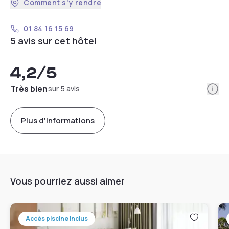
Comment s'y rendre
01 84 16 15 69
5 avis sur cet hôtel
4,2
/5
Info
Très bien
sur 5 avis
Plus d'informations
Vous pourriez aussi aimer
Accès piscine inclus