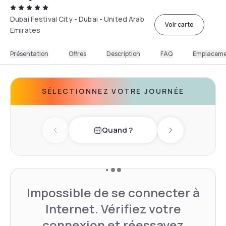
Dubai Festival City - Dubai - United Arab
Voir carte
Emirates
Présentation
Offres
Description
FAQ
Emplacem
SÉLECTIONNEZ VOTRE JOURNÉE
Quand ?
Previous day
Next day
Impossible de se connecter à
Internet. Vérifiez votre
connexion et réessayez