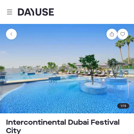
Dayuse
Partager
Enre
1
/
19
Intercontinental Dubai Festival
City