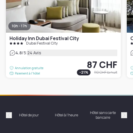
10h - 17h
Holiday Inn Dubai Festival City
C
Dubai Festival City
|
4.8
/5
24 Avis
87 CHF
Annulation gratuite
-
21
%
110 CHF
la nuit
Paiement à l'hôtel
Hôtel sans carte
Hôt
Hôtel de jour
Hôtel à l'heure
bancaire
Précédent
Suiv