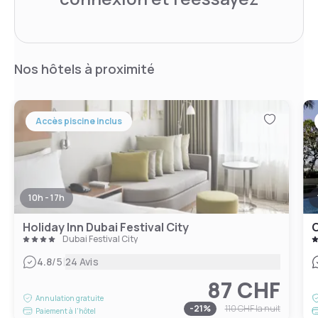
Nos hôtels à proximité
Accès piscine inclus
10h - 17h
Holiday Inn Dubai Festival City
C
Dubai Festival City
|
4.8
/5
24 Avis
87 CHF
Annulation gratuite
-
21
%
110 CHF
la nuit
Paiement à l'hôtel