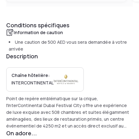
Conditions spécifiques
Information de caution
Une caution de
500 AED
vous sera demandée à votre
arrivée
Description
Chaîne hôtelière:
INTERCONTINENTAL
Point de repère emblématique sur la crique,
l'InterContinental Dubai Festival City offre une expérience
de luxe exquise avec 508 chambres et suites élégamment
aménagées, des lieux de restauration primés, un centre
événementiel de 4250 m2 et un accès direct exclusif au
On adore...
Dubai Festival City Mall.