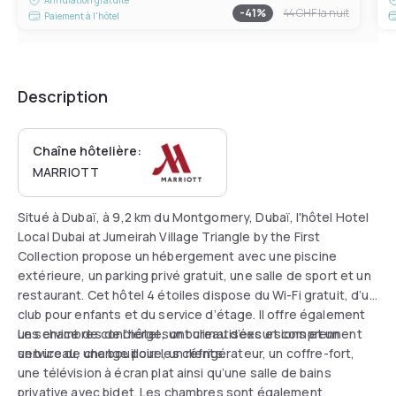
-
41
%
44 CHF
la nuit
Paiement à l'hôtel
Description
Chaîne hôtelière:
MARRIOTT
Situé à Dubaï, à 9,2 km du Montgomery, Dubaï, l'hôtel Hotel
Local Dubai at Jumeirah Village Triangle by the First
Collection propose un hébergement avec une piscine
extérieure, un parking privé gratuit, une salle de sport et un
restaurant. Cet hôtel 4 étoiles dispose du Wi-Fi gratuit, d’un
club pour enfants et du service d’étage. Il offre également
un service de concierge, un bureau d’excursions et un
Les chambres de l’hôtel sont climatisées et comprennent
service de change pour les clients.
un bureau, une bouilloire, un réfrigérateur, un coffre-fort,
une télévision à écran plat ainsi qu’une salle de bains
privative avec bidet. Les chambres sont également