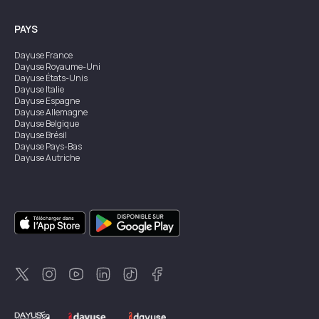
PAYS
Dayuse
France
Dayuse
Royaume-Uni
Dayuse
États-Unis
Dayuse
Italie
Dayuse
Espagne
Dayuse
Allemagne
Dayuse
Belgique
Dayuse
Brésil
Dayuse
Pays-Bas
Dayuse
Autriche
Dayuse
Australie
Dayuse
Irlande
Dayuse
Hong Kong
Dayuse
Canada
Dayuse
Singapour
Dayuse
Suède
Dayuse
Thaïlande
Dayuse
Portugal
Dayuse
Corée
Dayuse
Nouvelle-Zélande
Dayuse
Turquie