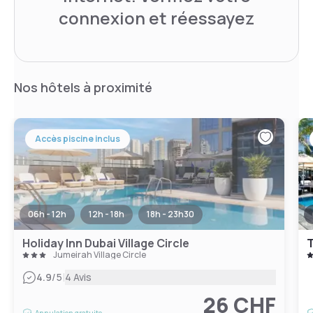
connexion et réessayez
Nos hôtels à proximité
Accès piscine inclus
06h - 12h
12h - 18h
18h - 23h30
Holiday Inn Dubai Village Circle
Jumeirah Village Circle
|
4.9
/5
4 Avis
26 CHF
Annulation gratuite