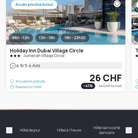
Accès piscine inclus
06h - 12h
12h - 18h
18h - 23h30
Holiday Inn Dubai Village Circle
Jumeirah Village Circle
|
4.9
/5
4 Avis
26 CHF
Annulation gratuite
-
41
%
44 CHF
la nuit
Paiement à l'hôtel
Hôtel sans carte
Hôt
Hôtel de jour
Hôtel à l'heure
bancaire
Précédent
Suiv