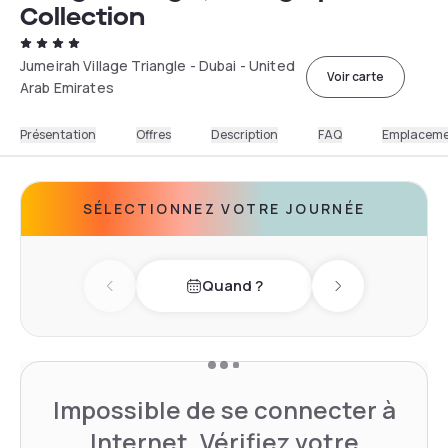
Collection
Jumeirah Village Triangle - Dubai - United
Voir carte
Arab Emirates
Présentation
Offres
Description
FAQ
Emplacem
SÉLECTIONNEZ VOTRE JOURNÉE
Quand ?
Previous day
Next day
Impossible de se connecter à
Internet. Vérifiez votre