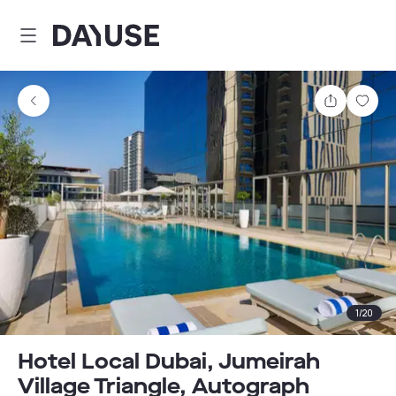
Dayuse
Partager
Enre
1
/
20
Hotel Local Dubai, Jumeirah
Village Triangle, Autograph