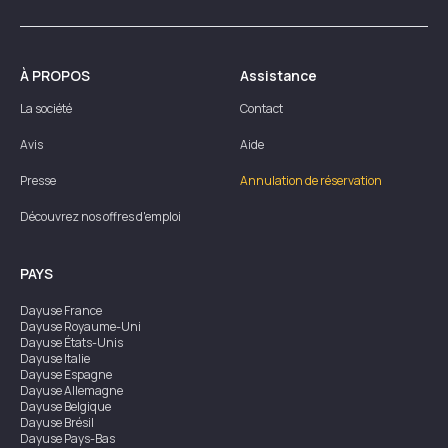
À PROPOS
Assistance
La société
Contact
Avis
Aide
Presse
Annulation de réservation
Découvrez nos offres d'emploi
PAYS
Dayuse
France
Dayuse
Royaume-Uni
Dayuse
États-Unis
Dayuse
Italie
Dayuse
Espagne
Dayuse
Allemagne
Dayuse
Belgique
Dayuse
Brésil
Dayuse
Pays-Bas