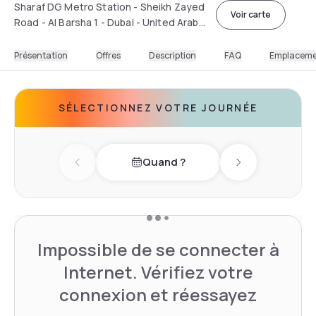
Sharaf DG Metro Station - Sheikh Zayed
Voir carte
Road - Al Barsha 1 - Dubai - United Arab
Emirates
Présentation
Offres
Description
FAQ
Emplacem
SÉLECTIONNEZ VOTRE JOURNÉE
Quand ?
Previous day
Next day
Impossible de se connecter à
Internet. Vérifiez votre
connexion et réessayez