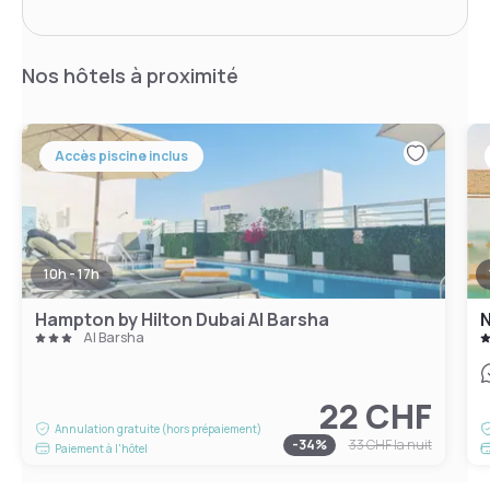
Nos hôtels à proximité
Accès piscine inclus
10h - 17h
Hampton by Hilton Dubai Al Barsha
N
Al Barsha
22 CHF
Annulation gratuite (hors prépaiement)
-
34
%
33 CHF
la nuit
Paiement à l'hôtel