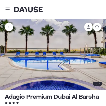
Dayuse
Partager
Enre
1
/
17
Adagio Premium Dubai Al Barsha