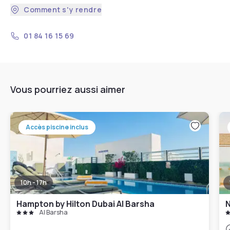
Comment s'y rendre
01 84 16 15 69
Vous pourriez aussi aimer
Accès piscine inclus
10h - 17h
Hampton by Hilton Dubai Al Barsha
N
Al Barsha