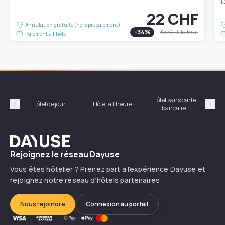
22 CHF
Annulation gratuite (hors prépaiement)
-
34
%
33 CHF
la nuit
Paiement à l'hôtel
Hôtel sans carte
Hôt
Hôtel de jour
Hôtel à l'heure
bancaire
Précédent
Suiv
Dayuse
Rejoignez le réseau Dayuse
Vous êtes hôtelier ? Prenez part à l’expérience Dayuse et
rejoignez notre réseau d’hôtels partenaires
Nous rejoindre
Connexion au portail