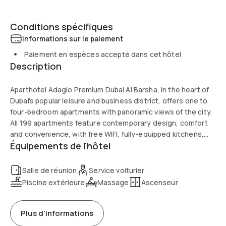
Conditions spécifiques
Informations sur le paiement
Paiement en espèces accepté dans cet hôtel
Description
Aparthotel Adagio Premium Dubai Al Barsha, in the heart of
Dubai's popular leisure and business district, offers one to
four-bedroom apartments with panoramic views of the city.
All 199 apartments feature contemporary design, comfort
and convenience, with free WIFI, fully-equipped kitchens,
Équipements de l'hôtel
and laundry facilities. At the adjacent Novotel al Barsha,
Adagio guests are welcome to use the facilities such as a
fitness centre, pool, and meeting rooms. The Mashreq
Salle de réunion
Service voiturier
Metro Station is less than 3 minutes away.
Piscine extérieure
Massage
Ascenseur
Plus d'informations