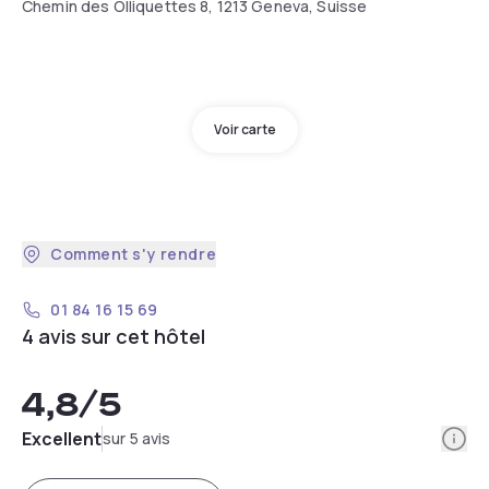
Chemin des Olliquettes 8, 1213 Geneva, Suisse
Voir carte
Comment s'y rendre
01 84 16 15 69
4 avis sur cet hôtel
4,8
/5
Info
Excellent
sur 5 avis