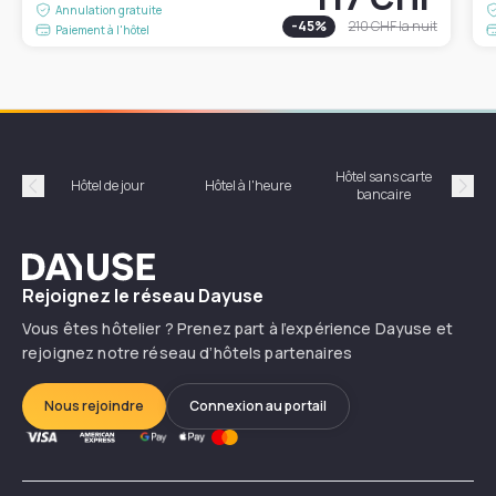
Annulation gratuite
-
45
%
210 CHF
la nuit
Paiement à l'hôtel
Hôtel sans carte
Hôt
Hôtel de jour
Hôtel à l'heure
bancaire
Précédent
Suiv
Dayuse
Rejoignez le réseau Dayuse
Vous êtes hôtelier ? Prenez part à l’expérience Dayuse et
rejoignez notre réseau d’hôtels partenaires
Nous rejoindre
Connexion au portail