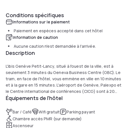
Conditions spécifiques
Informations sur le paiement
Paiement en espèces accepté dans cet hôtel
Information de caution
Aucune caution n'est demandée à l'arrivée.
Description
L'ibis Genève Petit-Lancy, situé à l'ouest de la ville, est à
seulement 3 minutes du Geneva Business Centre (GBC). Le
tram, en face de l'hôtel, vous emmène en ville en 10 minutes
et à la gare en 15 minutes. L'aéroport de Genève, Palexpo et
le Centre international de conférences (CICG) sont à 20
Équipements de l'hôtel
minutes en bus. L'hôtel est entièrement non-fumeur avec 88
chambres insonorisées et climatisées et un bar servant des
collations et des snacks 24h/24. Accès Internet WIFI et
Bar / Café
Wifi gratuit
Parking payant
transports publics gratuits.
Chambre accès PMR (sur demande)
Ascenseur