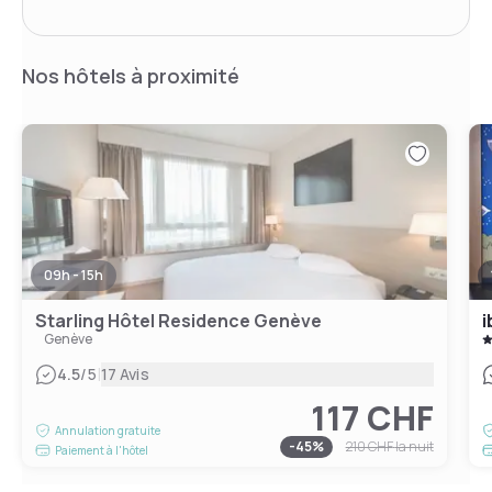
Nos hôtels à proximité
09h - 15h
Starling Hôtel Residence Genève
i
Genève
|
4.5
/5
17 Avis
117 CHF
Annulation gratuite
-
45
%
210 CHF
la nuit
Paiement à l'hôtel