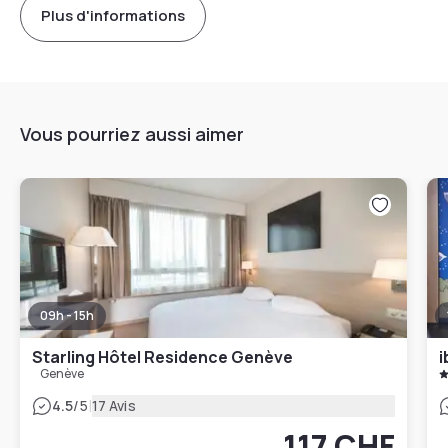
Plus d'informations
Vous pourriez aussi aimer
09h - 15h
Starling Hôtel Residence Genève
i
Genève
|
4.5
/5
17 Avis
117 CHF