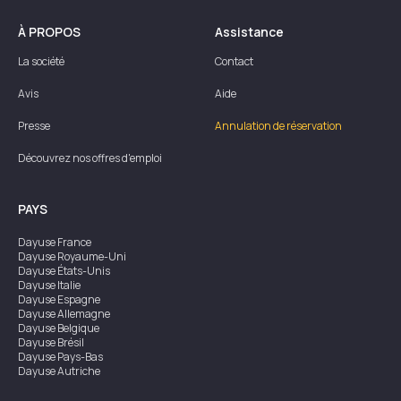
À PROPOS
Assistance
La société
Contact
Avis
Aide
Presse
Annulation de réservation
Découvrez nos offres d'emploi
PAYS
Dayuse
France
Dayuse
Royaume-Uni
Dayuse
États-Unis
Dayuse
Italie
Dayuse
Espagne
Dayuse
Allemagne
Dayuse
Belgique
Dayuse
Brésil
Dayuse
Pays-Bas
Dayuse
Autriche
Dayuse
Australie
Dayuse
Irlande