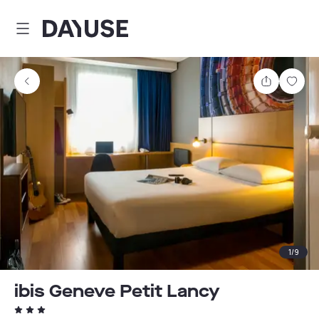
Dayuse
Partager
Enre
1
/
9
ibis Geneve Petit Lancy