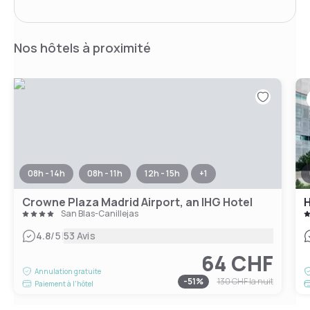
Nos hôtels à proximité
08h - 14h
08h - 11h
12h - 15h
+
1
Crowne Plaza Madrid Airport, an IHG Hotel
H
San Blas-Canillejas
|
4.8
/5
53 Avis
64 CHF
Annulation gratuite
-
51
%
130 CHF
la nuit
Paiement à l'hôtel