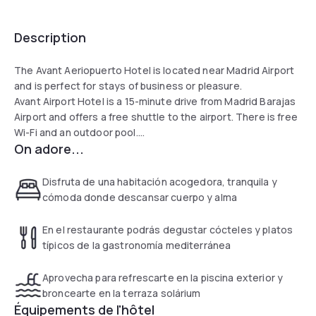
Description
The Avant Aeriopuerto Hotel is located near Madrid Airport
and is perfect for stays of business or pleasure.
Avant Airport Hotel is a 15-minute drive from Madrid Barajas
Airport and offers a free shuttle to the airport. There is free
Wi-Fi and an outdoor pool.
On adore...
All rooms at this design hotel have extra-long beds and are
fully soundproofed. Each room also has satellite TV.
The Avant Airport has a poolside sun terrace. There is a
Disfruta de una habitación acogedora, tranquila y
restaurant and a bar.
cómoda donde descansar cuerpo y alma
En el restaurante podrás degustar cócteles y platos
típicos de la gastronomía mediterránea
Aprovecha para refrescarte en la piscina exterior y
broncearte en la terraza solárium
Équipements de l'hôtel