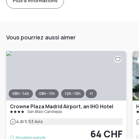
Plus d'informations
Vous pourriez aussi aimer
08h - 14h
08h - 11h
12h - 15h
+
1
Crowne Plaza Madrid Airport, an IHG Hotel
H
San Blas-Canillejas
|
4.8
/5
53 Avis
64 CHF
Annulation gratuite