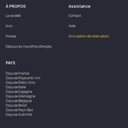
À PROPOS
Assistance
La société
Contact
Avis
Aide
Presse
Annulation de réservation
Découvrez nos offres d'emploi
PAYS
Dayuse
France
Dayuse
Royaume-Uni
Dayuse
États-Unis
Dayuse
Italie
Dayuse
Espagne
Dayuse
Allemagne
Dayuse
Belgique
Dayuse
Brésil
Dayuse
Pays-Bas
Dayuse
Autriche
Dayuse
Australie
Dayuse
Irlande