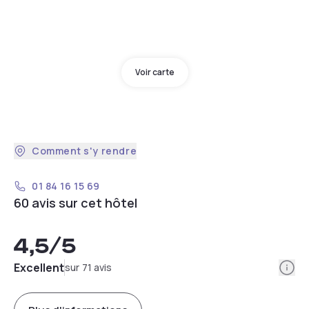
Voir carte
Comment s'y rendre
01 84 16 15 69
60 avis sur cet hôtel
4,5
/5
Info
Excellent
sur 71 avis