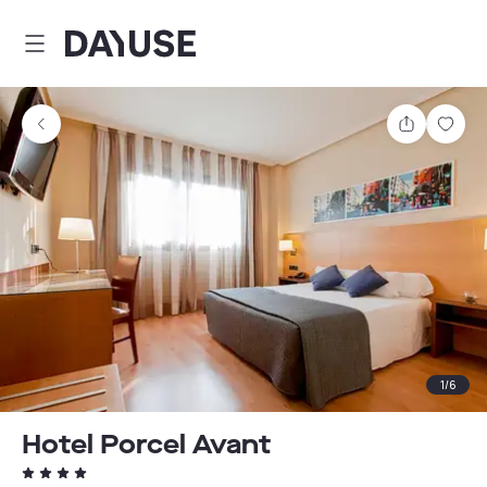
Dayuse
Partager
Enre
1
/
6
Hotel Porcel Avant