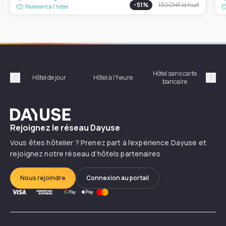
-
51
%
130 CHF
la nuit
Paiement à l'hôtel
Hôtel sans carte
Hôt
Hôtel de jour
Hôtel à l'heure
bancaire
Précédent
Suiv
Dayuse
Rejoignez le réseau Dayuse
Vous êtes hôtelier ? Prenez part à l’expérience Dayuse et
rejoignez notre réseau d’hôtels partenaires
Nous rejoindre
Connexion au portail