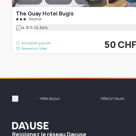
The Quay Hotel Bugis
Rochor
|
4.3
/5
14 Avis
50 CH
Annulation gratuite
Paiement à l'hôtel
Hôtel de jour
Hôtel à l'heure
Précédent
Dayuse
Rejoignez le réseau Dayuse