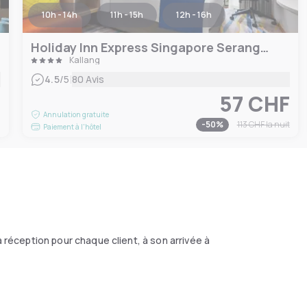
10h - 14h
11h - 15h
12h - 16h
Holiday Inn Express Singapore Serangoon
Kallang
|
4.5
/5
80 Avis
57 CHF
F
Annulation gratuite
-
50
%
113 CHF
la nuit
Paiement à l'hôtel
 réception pour chaque client, à son arrivée à