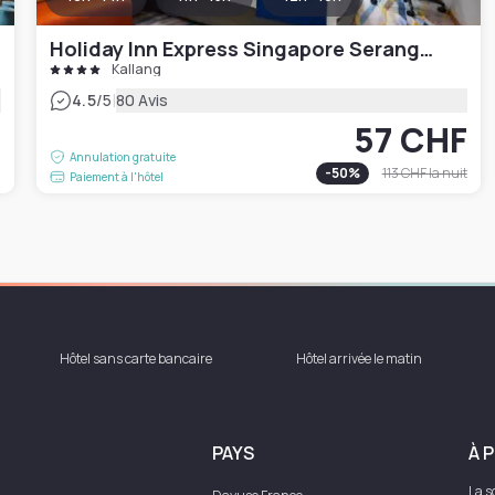
Holiday Inn Express Singapore Serangoon
Kallang
|
4.5
/5
80 Avis
57 CHF
F
Annulation gratuite
-
50
%
113 CHF
la nuit
Paiement à l'hôtel
Hôtel sans carte bancaire
Hôtel arrivée le matin
PAYS
À 
La s