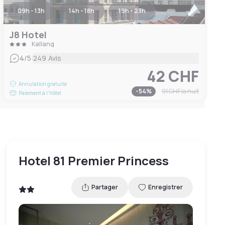
09h - 13h
14h - 18h
19h - 23h
J8 Hotel
Kallang
|
4
/5
249 Avis
42 CHF
Annulation gratuite
-
54
%
91 CHF
la nuit
Paiement à l'hôtel
Hotel 81 Premier Princess
Partager
Enregistrer