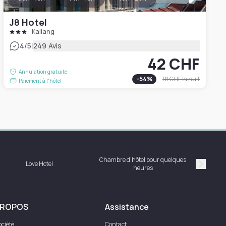
J8 Hotel
Kallang
|
4
/5
249 Avis
42 CHF
Annulation gratuite
-
54
%
91 CHF
la nuit
Paiement à l'hôtel
Chambre d'hôtel pour quelques
Love Hotel
heures
Suivan
PROPOS
Assistance
ociété
Contact