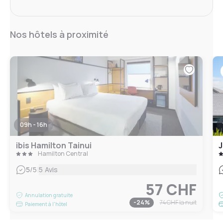
Nos hôtels à proximité
09h - 16h
ibis Hamilton Tainui
J
Hamilton Central
|
5
/5
5 Avis
57 CHF
Annulation gratuite
-
24
%
74 CHF
la nuit
Paiement à l'hôtel