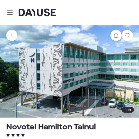
Dayuse
Partager
Enre
1
/
19
Novotel Hamilton Tainui