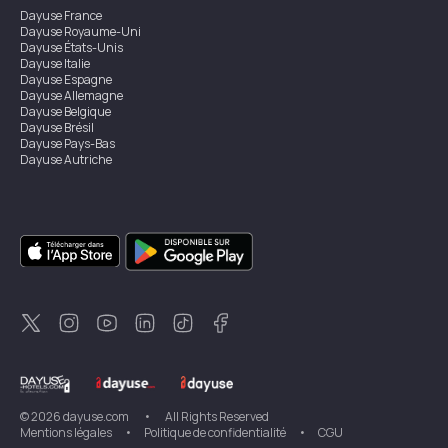
Dayuse
France
Dayuse
Royaume-Uni
Dayuse
États-Unis
Dayuse
Italie
Dayuse
Espagne
Dayuse
Allemagne
Dayuse
Belgique
Dayuse
Brésil
Dayuse
Pays-Bas
Dayuse
Autriche
Dayuse
Australie
Dayuse
Irlande
Dayuse
Hong Kong
Dayuse
Canada
Dayuse
Singapour
Dayuse
Suède
Dayuse
Thaïlande
Dayuse
Portugal
Dayuse
Corée
Dayuse
Nouvelle-Zélande
Dayuse
Turquie
©
2026
dayuse.com
•
All Rights Reserved
Mentions légales
•
Politique de confidentialité
•
CGU