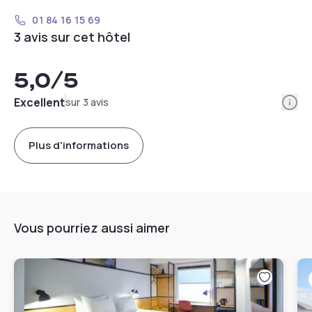
01 84 16 15 69
3 avis sur cet hôtel
5,0
/5
Info
Excellent
sur 3 avis
Plus d'informations
Vous pourriez aussi aimer