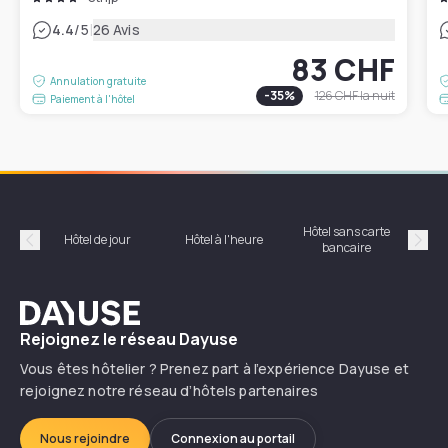
|
4.4
/5
26 Avis
83 CHF
Annulation gratuite
-
35
%
126 CHF
la nuit
Paiement à l'hôtel
Hôtel sans carte
Hôt
Hôtel de jour
Hôtel à l'heure
bancaire
Précédent
Suiv
Dayuse
Rejoignez le réseau Dayuse
Vous êtes hôtelier ? Prenez part à l’expérience Dayuse et
rejoignez notre réseau d’hôtels partenaires
Nous rejoindre
Connexion au portail