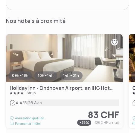
Nos hôtels à proximité
09h - 18h
10h - 14h
14h - 21h
Holiday Inn - Eindhoven Airport, an IHG Hotel
C
Strijp
|
4.4
/5
26 Avis
83 CHF
Annulation gratuite
-
35
%
126 CHF
la nuit
Paiement à l'hôtel