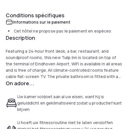
Conditions spécifiques
Informations sur le paiement
Cet hôtel ne propose pas le paiement en espèces
Description
Featuring a 24-hour front desk, a bar, restaurant, and
soundproof rooms, this new Tulip Inn is located on top of
the terminal of Eindhoven Airport. WiFi is available in all areas
and is free of charge. All climate-controlled rooms feature
cable flat-screen TV. The private bathroom is fitted with a
On adore...
shower and a hairdryer. Guests can enjoy an à la carte menu
in the bar and breakfast is served on a daily basis. The city
centre of Eindhoven can be reached within 15 minutes by car
Uw kamer voldoet aan al uw eisen, want hij is
or 20 minutes by bus. Car hire can be arranged at the hotel,
geluiddicht en geklimatiseerd zodat u productief kunt
upon request. Strijp is a great choice for travellers
blijven
interested in city trips, friendly locals and city walks.
U hoeft uw fitnessroutine niet te laten versloffen
dankzij het fitnesscentrum waar u 24 uur per dag