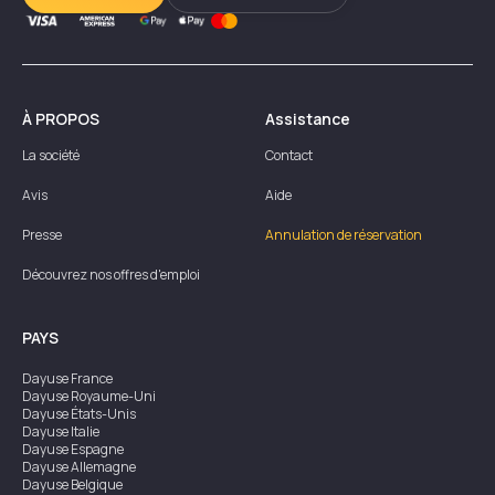
À PROPOS
Assistance
La société
Contact
Avis
Aide
Presse
Annulation de réservation
Découvrez nos offres d'emploi
PAYS
Dayuse
France
Dayuse
Royaume-Uni
Dayuse
États-Unis
Dayuse
Italie
Dayuse
Espagne
Dayuse
Allemagne
Dayuse
Belgique