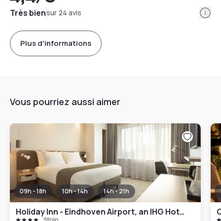
Info
Très bien
sur 24 avis
Plus d'informations
Vous pourriez aussi aimer
09h - 18h
10h - 14h
14h - 21h
Holiday Inn - Eindhoven Airport, an IHG Hotel
C
Strijp