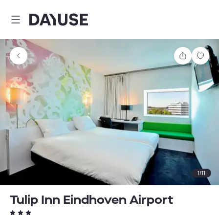
Dayuse
Partager
Enre
1
/
11
Tulip Inn Eindhoven Airport