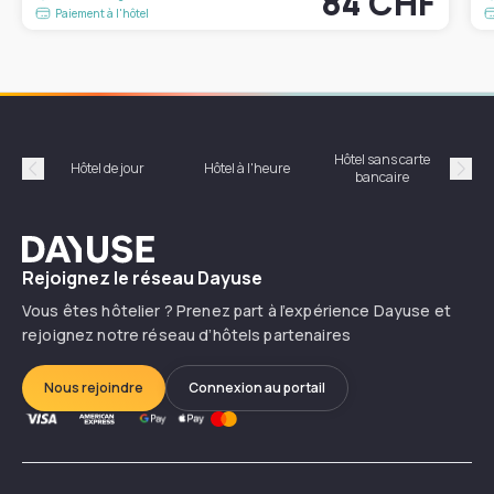
84 CHF
Paiement à l'hôtel
Hôtel sans carte
Hôt
Hôtel de jour
Hôtel à l'heure
bancaire
Précédent
Suiv
Dayuse
Rejoignez le réseau Dayuse
Vous êtes hôtelier ? Prenez part à l’expérience Dayuse et
rejoignez notre réseau d’hôtels partenaires
Nous rejoindre
Connexion au portail