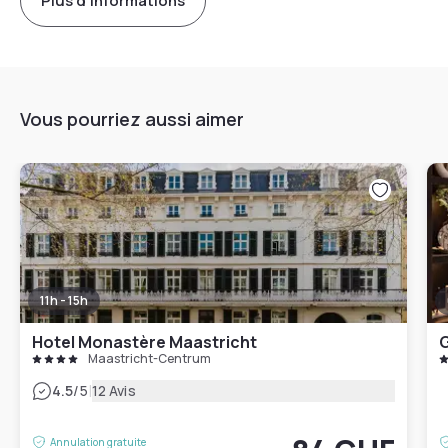
Plus d'informations
Vous pourriez aussi aimer
11h - 15h
Hotel Monastère Maastricht
G
Maastricht-Centrum
|
4.5
/5
12 Avis
Annulation gratuite