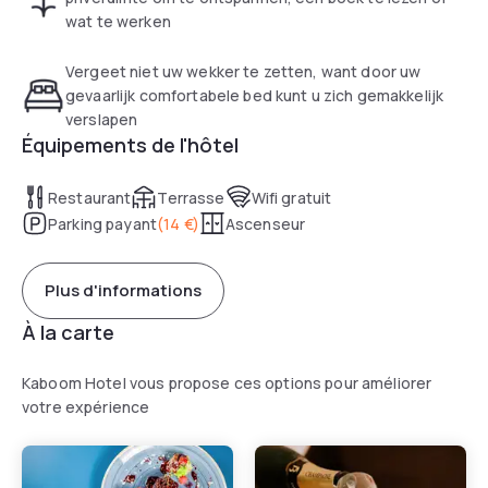
connect to our free WiFi. The reception is open 24/7 so
wat te werken
there is always someone at your disposal for assistance
with checking–in and –out or to help you with directions.
Vergeet niet uw wekker te zetten, want door uw
The courtyard garden is a good place to have a chat with
gevaarlijk comfortabele bed kunt u zich gemakkelijk
other hotel guests, to relax or to do some work.
verslapen
Équipements de l'hôtel
Restaurant
Terrasse
Wifi gratuit
Parking payant
(
14 €
)
Ascenseur
Plus d'informations
À la carte
Kaboom Hotel vous propose ces options pour améliorer
votre expérience