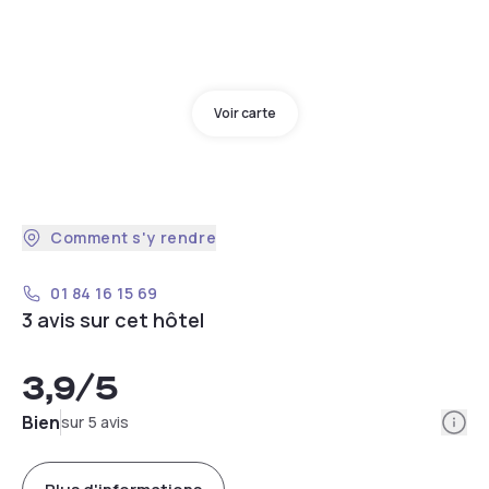
Voir carte
Comment s'y rendre
01 84 16 15 69
3 avis sur cet hôtel
3,9
/5
Info
Bien
sur 5 avis