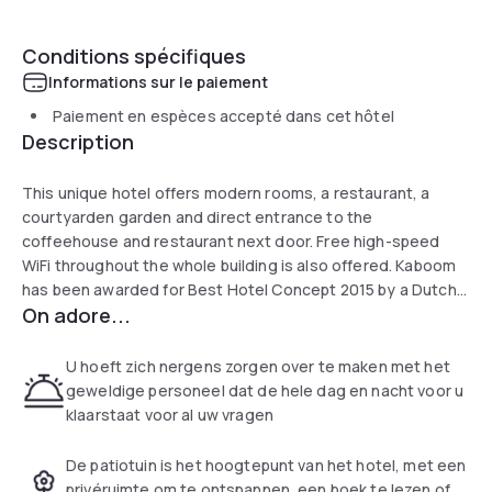
Conditions spécifiques
Informations sur le paiement
Paiement en espèces accepté dans cet hôtel
Description
This unique hotel offers modern rooms, a restaurant, a
courtyarden garden and direct entrance to the
coffeehouse and restaurant next door. Free high-speed
WiFi throughout the whole building is also offered. Kaboom
has been awarded for Best Hotel Concept 2015 by a Dutch
On adore...
magazine. Kaboom is located right in front of the Central
Station of Maastricht, in the trendy district of Wyck, known
for its authentic boutiques and specialty shops. The rest of
U hoeft zich nergens zorgen over te maken met het
Maastricht is within reach, just 10 minutes walking distance
geweldige personeel dat de hele dag en nacht voor u
towards the historical centre with the Vrijthof and the old
klaarstaat voor al uw vragen
Market Each room is equipped with 2 Comfy Auping beds
with anti-allergic bedding, a rain shower in the bathroom and
De patiotuin is het hoogtepunt van het hotel, met een
a large flat-screen TV. You can bring your own tablet and
privéruimte om te ontspannen, een boek te lezen of