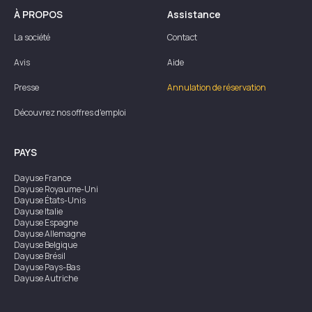
À PROPOS
Assistance
La société
Contact
Avis
Aide
Presse
Annulation de réservation
Découvrez nos offres d'emploi
PAYS
Dayuse
France
Dayuse
Royaume-Uni
Dayuse
États-Unis
Dayuse
Italie
Dayuse
Espagne
Dayuse
Allemagne
Dayuse
Belgique
Dayuse
Brésil
Dayuse
Pays-Bas
Dayuse
Autriche
Dayuse
Australie
Dayuse
Irlande
Dayuse
Hong Kong