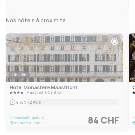
Nos hôtels à proximité
11h - 15h
Hotel Monastère Maastricht
G
Maastricht-Centrum
|
4.5
/5
12 Avis
84 CHF
Annulation gratuite
Paiement à l'hôtel