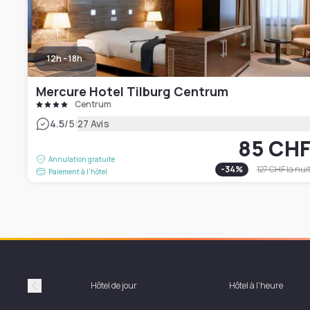
12h - 18h
Mercure Hotel Tilburg Centrum
Centrum
|
4.5
/5
27 Avis
85 CH
Annulation gratuite
-
34
%
127 CHF
la nui
Paiement à l'hôtel
Hôtel de jour
Hôtel à l'heure
Précédent