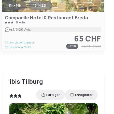
11h - 18h
16h - 22h
Campanile Hotel & Restaurant Breda
Breda
|
4.1
/5
26 Avis
65 CHF
Annulation gratuite
-
23
%
84 CHF
la nuit
Paiement à l'hôtel
ibis Tilburg
Partager
Enregistrer