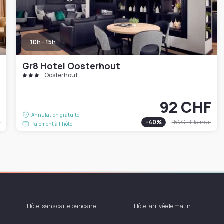
10h - 15h
Gr8 Hotel Oosterhout
Oosterhout
F
92 CHF
Annulation gratuite
t
-
40
%
154 CHF
la nuit
Paiement à l'hôtel
Hôtel sans carte bancaire
Hôtel arrivée le matin