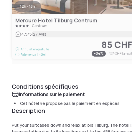
12h - 18h
Mercure Hotel Tilburg Centrum
Centrum
|
4.5
/5
27 Avis
85 CH
Annulation gratuite
-
34
%
127 CHF
la nui
Paiement à l'hôtel
Conditions spécifiques
Informations sur le paiement
Cet hôtel ne propose pas le paiement en espèces
Description
Put your suitcases down and relax at ibis Tilburg. The hotel i
transportation due to its location next to the A58 freeway n