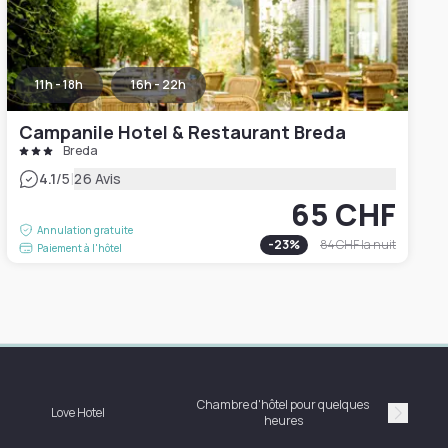
11h - 18h
16h - 22h
Campanile Hotel & Restaurant Breda
Breda
|
4.1
/5
26 Avis
65 CHF
Annulation gratuite
-
23
%
84 CHF
la nuit
Paiement à l'hôtel
Chambre d'hôtel pour quelques
Love Hotel
heures
Suivan