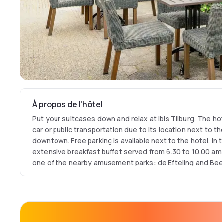
À propos de l'hôtel
Put your suitcases down and relax at ibis Tilburg. The hot
car or public transportation due to its location next to 
downtown. Free parking is available next to the hotel. In
extensive breakfast buffet served from 6.30 to 10.00 am. I
one of the nearby amusement parks: de Efteling and Be