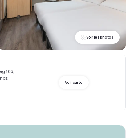
Voir les photos
eg 105,
ands
Voir carte