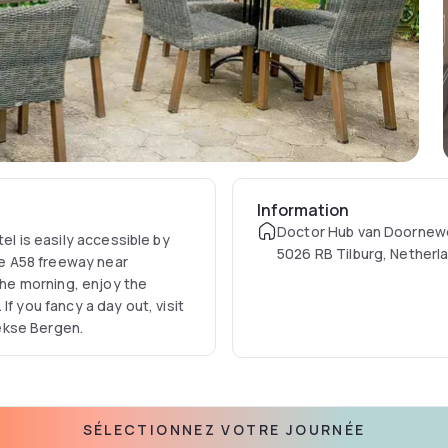
Information
Doctor Hub van Doornew
el is easily accessible by
5026 RB Tilburg, Netherl
the A58 freeway near
 the morning, enjoy the
f you fancy a day out, visit
ekse Bergen.
SÉLECTIONNEZ VOTRE JOURNÉE