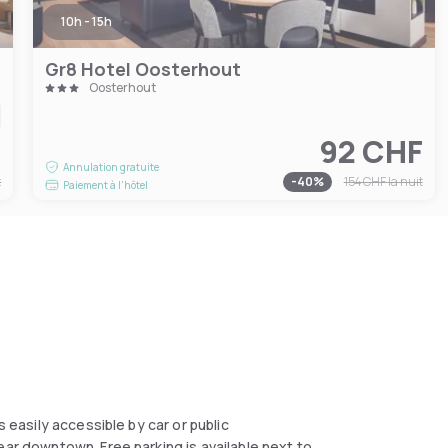
10h - 15h
Gr8 Hotel Oosterhout
Oosterhout
F
92 CHF
Annulation gratuite
t
-
40
%
154 CHF
la nuit
Paiement à l'hôtel
s easily accessible by car or public
ear downtown. Free parking is available next to