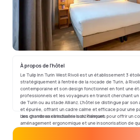
À propos de l'hôtel
Le Tulip Inn Turin West Rivoli est un établissement 3 éto
stratégiquement à l'entrée de la rocade de Turin, à Rivol
contemporaine et son design fonctionnel en font une éta
professionnels et les voyageurs en transit cherchant un 
de Turin ou au stade Allianz. L'hôtel se distingue par s
et épurée, offrant un cadre calme et efficace pour une p
des grands axes industriels du Piémont.
Les chambres climatisées sont conçues pour offrir un co
aménagement ergonomique et une insonorisation de qu
équipé d'une literie confortable, d'une connexion Wi-Fi h
téléviseur à écran plat avec chaînes internationales. Pou