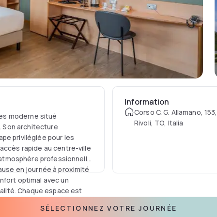
Information
Corso C. G. Allamano, 153
iles moderne situé
Rivoli, TO, Italia
i. Son architecture
pe privilégiée pour les
accès rapide au centre-ville
on atmosphère professionnelle
ause en journée à proximité
nfort optimal avec un
alité. Chaque espace est
aut débit gratuite et d'un
SÉLECTIONNEZ VOTRE JOURNÉE
r le confort des résidents