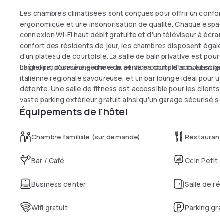
Les chambres climatisées sont conçues pour offrir un conf
ergonomique et une insonorisation de qualité. Chaque espace
connexion Wi-Fi haut débit gratuite et d'un téléviseur à écra
confort des résidents de jour, les chambres disposent égale
d'un plateau de courtoisie. La salle de bain privative est p
baignoire, d'un sèche-cheveux et de produits d'accueil so
L'hôtel propose une gamme de services complets incluant le r
italienne régionale savoureuse, et un bar lounge idéal pour
détente. Une salle de fitness est accessible pour les clients
vaste parking extérieur gratuit ainsi qu'un garage sécurisé s
Équipements de l'hôtel
ouverte 24h/24 assure un accueil flexible et personnalisé po
Chambre familiale (sur demande)
Restauran
Bar / Café
Coin Petit
Business center
Salle de r
Wifi gratuit
Parking gr