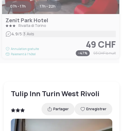
07h - 17h
17h - 22h
Zenit Park Hotel
Rivalta di Torino
|
4.9
/5
3 Avis
49 CHF
Annulation gratuite
-
47
%
93 CHF
la nuit
Paiement à l'hôtel
Tulip Inn Turin West Rivoli
Partager
Enregistrer