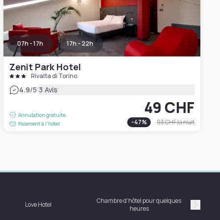
07h - 17h
17h - 22h
Zenit Park Hotel
Rivalta di Torino
|
4.9
/5
3 Avis
49 CHF
Annulation gratuite
-
47
%
93 CHF
la nuit
Paiement à l'hôtel
Chambre d'hôtel pour quelques
Love Hotel
heures
Suivan