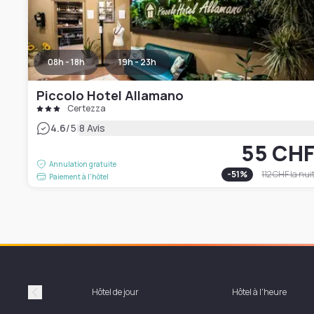
08h - 18h
19h - 23h
Piccolo Hotel Allamano
Certezza
|
4.6
/5
8 Avis
55 CH
Annulation gratuite
-
51
%
112 CHF
la nui
Paiement à l'hôtel
Hôtel de jour
Hôtel à l'heure
Précédent