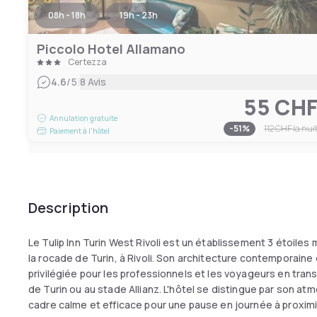
08h - 18h
19h - 23h
Piccolo Hotel Allamano
Certezza
|
4.6
/5
8 Avis
55 CH
Annulation gratuite
-
51
%
112 CHF
la nui
Paiement à l'hôtel
Description
Le Tulip Inn Turin West Rivoli est un établissement 3 étoile
la rocade de Turin, à Rivoli. Son architecture contemporaine
privilégiée pour les professionnels et les voyageurs en trans
de Turin ou au stade Allianz. L'hôtel se distingue par son a
cadre calme et efficace pour une pause en journée à proxim