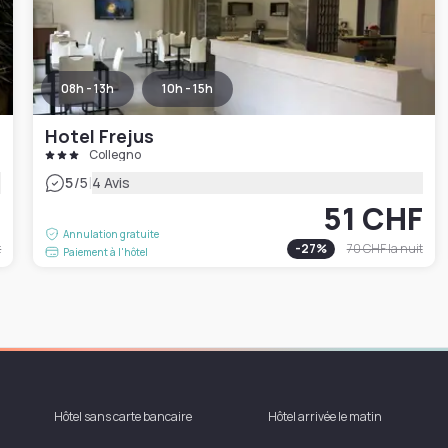
08h - 13h
10h - 15h
Hotel Frejus
Collegno
|
5
/5
4 Avis
F
51 CHF
Annulation gratuite
t
-
27
%
70 CHF
la nuit
Paiement à l'hôtel
Hôtel sans carte bancaire
Hôtel arrivée le matin