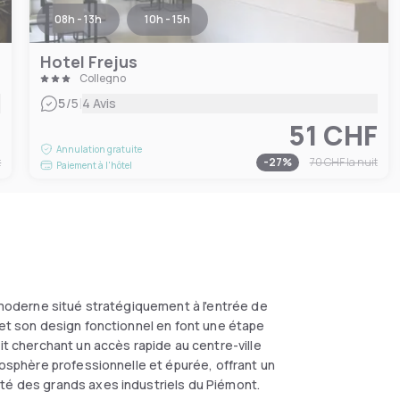
08h - 13h
10h - 15h
Hotel Frejus
Collegno
|
5
/5
4 Avis
F
51 CHF
Annulation gratuite
t
-
27
%
70 CHF
la nuit
Paiement à l'hôtel
s moderne situé stratégiquement à l'entrée de
 et son design fonctionnel en font une étape
it cherchant un accès rapide au centre-ville
tmosphère professionnelle et épurée, offrant un
ité des grands axes industriels du Piémont.