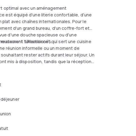
ort optimal avec un aménagement
 est équipé d'une literie confortable, d'une
n plat avec chaînes internationales. Pour le
ment d'un grand bureau, d'un coffre-fort et
ourvue d'une douche spacieuse ou d'une
igneusement sélectionnés.
estaurant "L'Alambicco", qui sert une cuisine
 une réunion informelle ou un moment de
 souhaitant rester actifs durant leur séjour. Un
ont mis à disposition, tandis que la réception
ur chaque visiteur.
t
-déjeuner
éunion
atuit