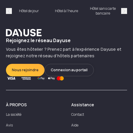
Hôtel sans carte
Hôt
Hôtel de jour
Hôtel à l'heure
bancaire
Précédent
Suiv
Dayuse
Rejoignez le réseau Dayuse
Vous êtes hôtelier ? Prenez part à l’expérience Dayuse et
rejoignez notre réseau d’hôtels partenaires
Nous rejoindre
Connexion au portail
À PROPOS
Assistance
La société
Contact
Avis
Aide