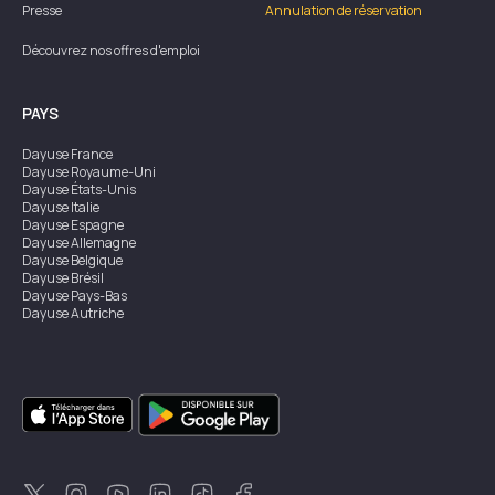
Presse
Annulation de réservation
Découvrez nos offres d'emploi
PAYS
Dayuse
France
Dayuse
Royaume-Uni
Dayuse
États-Unis
Dayuse
Italie
Dayuse
Espagne
Dayuse
Allemagne
Dayuse
Belgique
Dayuse
Brésil
Dayuse
Pays-Bas
Dayuse
Autriche
Dayuse
Australie
Dayuse
Irlande
Dayuse
Hong Kong
Dayuse
Canada
Dayuse
Singapour
Dayuse
Suède
Dayuse
Thaïlande
Dayuse
Portugal
Dayuse
Corée
Dayuse
Nouvelle-Zélande