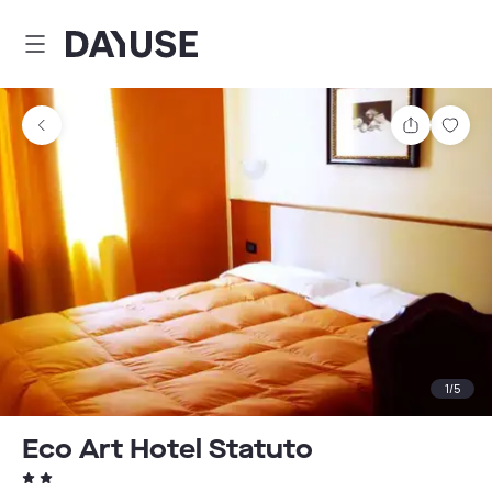
Dayuse
Partager
Enre
1
/
5
Eco Art Hotel Statuto