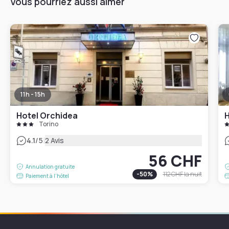
Vous pourriez aussi aimer
11h - 15h
Hotel Orchidea
Torino
|
4.1
/5
2 Avis
56 CHF
Annulation gratuite
-
50
%
112 CHF
la nuit
Paiement à l'hôtel