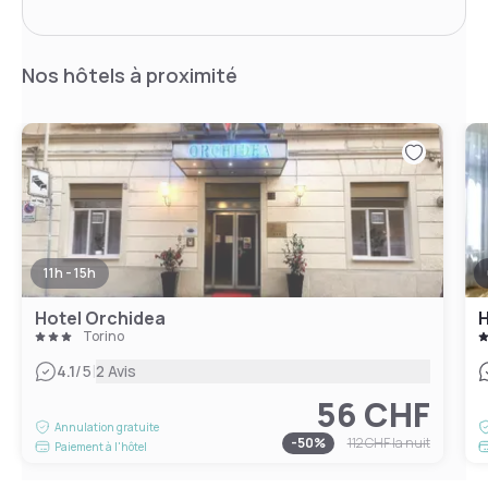
Nos hôtels à proximité
11h - 15h
Hotel Orchidea
Torino
|
4.1
/5
2 Avis
56 CHF
Annulation gratuite
-
50
%
112 CHF
la nuit
Paiement à l'hôtel