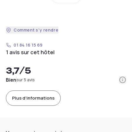
Comment s'y rendre
01 84 16 15 69
1 avis sur cet hôtel
3,7
/5
Info
Bien
sur 5 avis
Plus d'informations