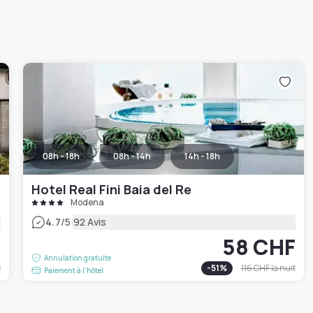
08h - 18h
08h - 14h
14h - 18h
Hotel Real Fini Baia del Re
Modena
|
4.7
/5
92 Avis
F
58 CHF
Annulation gratuite
t
-
51
%
116 CHF
la nuit
Paiement à l'hôtel