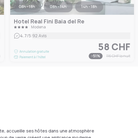
08h - 18h
08h - 14h
14h - 18h
Hotel Real Fini Baia del Re
Modena
|
4.7
/5
92 Avis
F
58 CHF
Annulation gratuite
t
-
51
%
116 CHF
la nuit
Paiement à l'hôtel
e, accueille ses hôtes dans une atmosphère
aucoup de verre créent une ambiance moderne.