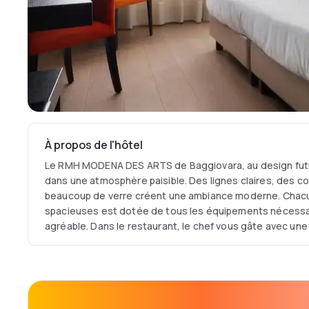
À propos de l'hôtel
Le RMH MODENA DES ARTS de Baggiovara, au design futur
dans une atmosphère paisible. Des lignes claires, des co
beaucoup de verre créent une ambiance moderne. Cha
spacieuses est dotée de tous les équipements nécessai
agréable. Dans le restaurant, le chef vous gâte avec une
traditionnelle. Le sauna, le bain turc et la salle de spor
et de se relaxer au RMH MODENA DES ARTS.