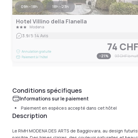
09h - 18h
18h - 23h
Hotel Villino della Flanella
Modena
|
3.9
/5
14 Avis
74 CH
Annulation gratuite
-
21
%
93 CHF
la nui
Paiement à l'hôtel
Conditions spécifiques
Informations sur le paiement
Paiement en espèces accepté dans cet hôtel
Description
Le RMH MODENA DES ARTS de Baggiovara, au design futurist
paisible. Des lignes claires, des couleurs naturelles et be