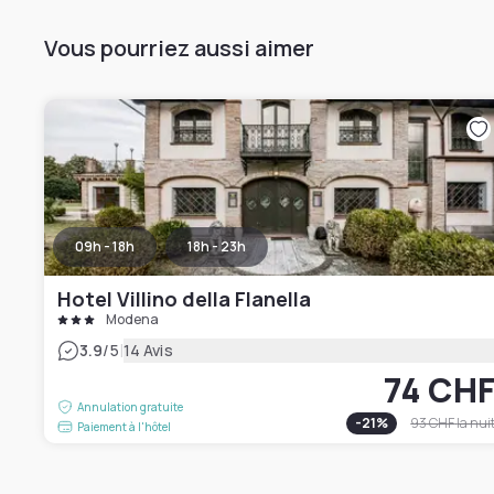
Vous pourriez aussi aimer
09h - 18h
18h - 23h
Hotel Villino della Flanella
Modena
|
3.9
/5
14 Avis
74 CH
Annulation gratuite
-
21
%
93 CHF
la nui
Paiement à l'hôtel