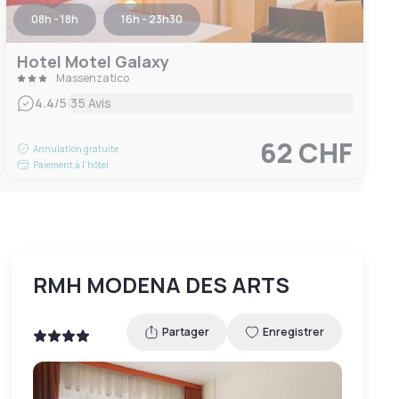
08h - 18h
16h - 23h30
Hotel Motel Galaxy
Massenzatico
|
4.4
/5
35 Avis
62 CHF
Annulation gratuite
Paiement à l'hôtel
RMH MODENA DES ARTS
Partager
Enregistrer