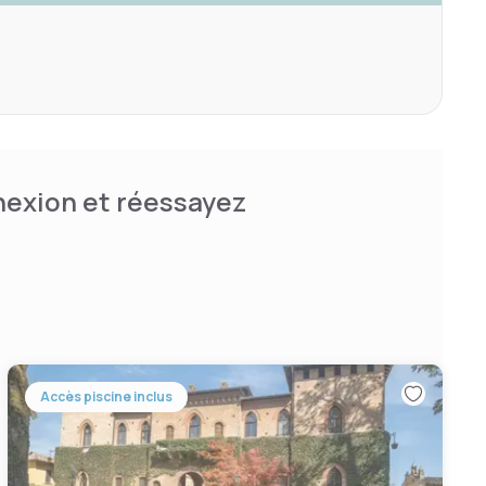
nnexion et réessayez
Accès piscine inclus