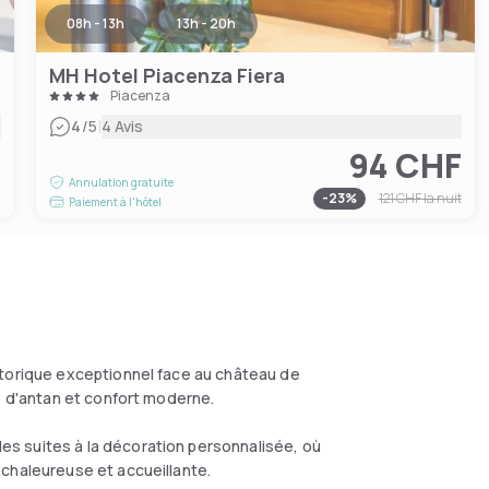
08h - 13h
13h - 20h
MH Hotel Piacenza Fiera
Piacenza
|
4
/5
4 Avis
94 CHF
F
Annulation gratuite
-
23
%
121 CHF
la nuit
Paiement à l'hôtel
storique exceptionnel face au château de
e d'antan et confort moderne.
s suites à la décoration personnalisée, où
chaleureuse et accueillante.