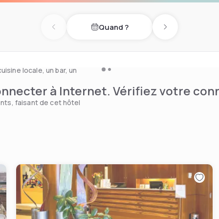
 toilette gratuits, d'un
Quand ?
Previous day
Next day
mplet avec hammam, où sont
isine locale, un bar, un
nnecter à Internet. Vérifiez votre co
nts, faisant de cet hôtel