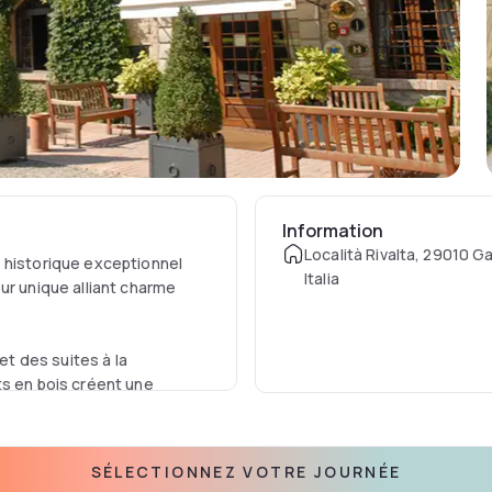
Information
Località Rivalta, 29010 G
 historique exceptionnel
Italia
ur unique alliant charme
t des suites à la
ts en bois créent une
 modernes pour garantir un
SÉLECTIONNEZ VOTRE JOURNÉE
ion à écran plat, un coffre-