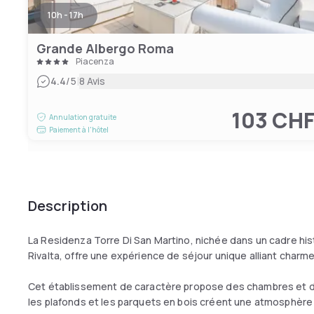
10h - 17h
Grande Albergo Roma
Piacenza
|
4.4
/5
8 Avis
103 CH
Annulation gratuite
Paiement à l'hôtel
Description
La Residenza Torre Di San Martino, nichée dans un cadre hi
Rivalta, offre une expérience de séjour unique alliant charm
Cet établissement de caractère propose des chambres et de
les plafonds et les parquets en bois créent une atmosphère 