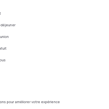
t
-déjeuner
éunion
atuit
mous
ons pour améliorer votre expérience