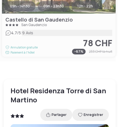
09h - 14h30
09h - 23h30
12h - 22h
Castello di San Gaudenzio
San Gaudenzio
|
4.7
/5
9 Avis
78 CHF
Annulation gratuite
-
67
%
233 CHF
la nuit
Paiement à l'hôtel
Hotel Residenza Torre di San
Martino
Partager
Enregistrer