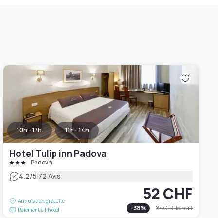
10h - 17h
11h - 14h
Hotel Tulip inn Padova
Padova
|
4.2
/5
72 Avis
52 CHF
Annulation gratuite
-
38
%
84 CHF
la nuit
Paiement à l'hôtel