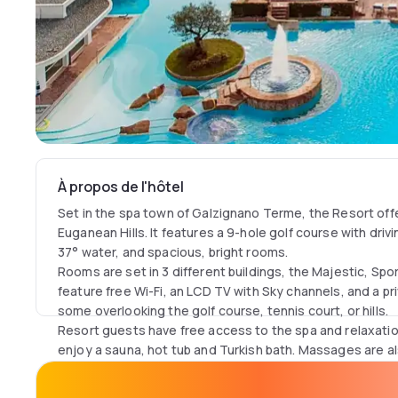
À propos de l'hôtel
Set in the spa town of Galzignano Terme, the Resort off
Euganean Hills. It features a 9-hole golf course with driv
37° water, and spacious, bright rooms.
Rooms are set in 3 different buildings, the Majestic, Spor
feature free Wi-Fi, an LCD TV with Sky channels, and a pr
some overlooking the golf course, tennis court, or hills.
Resort guests have free access to the spa and relaxati
enjoy a sauna, hot tub and Turkish bath. Massages are al
The Naiades restaurant specialises in a modern interpreta
Mediterranean dishes. Guests can dine al fresco on the 