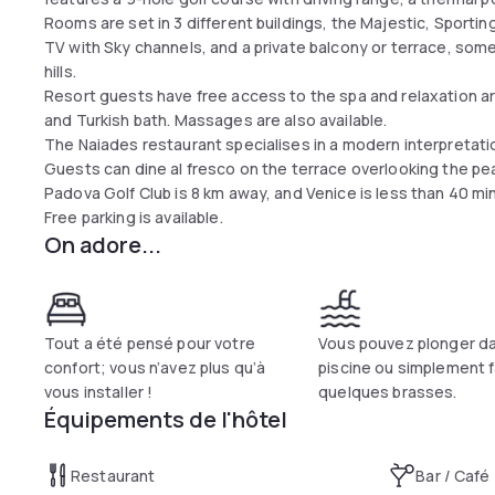
Rooms are set in 3 different buildings, the Majestic, Sporting
TV with Sky channels, and a private balcony or terrace, some
hills.
Resort guests have free access to the spa and relaxation a
and Turkish bath. Massages are also available.
The Naiades restaurant specialises in a modern interpretati
Guests can dine al fresco on the terrace overlooking the pe
Padova Golf Club is 8 km away, and Venice is less than 40 mi
Free parking is available.
On adore...
Tout a été pensé pour votre
Vous pouvez plonger da
confort; vous n’avez plus qu’à
piscine ou simplement f
vous installer !
quelques brasses.
Équipements de l'hôtel
Restaurant
Bar / Café