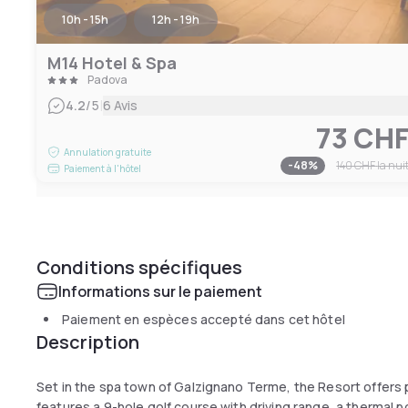
10h - 15h
12h - 19h
M14 Hotel & Spa
Padova
|
4.2
/5
6 Avis
73 CH
Annulation gratuite
-
48
%
140 CHF
la nui
Paiement à l'hôtel
Conditions spécifiques
Informations sur le paiement
Paiement en espèces accepté dans cet hôtel
Description
Set in the spa town of Galzignano Terme, the Resort offers p
features a 9-hole golf course with driving range, a thermal p