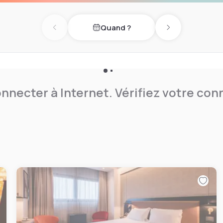
0 minutes' drive away.
Quand ?
Previous day
Next day
nnecter à Internet. Vérifiez votre co