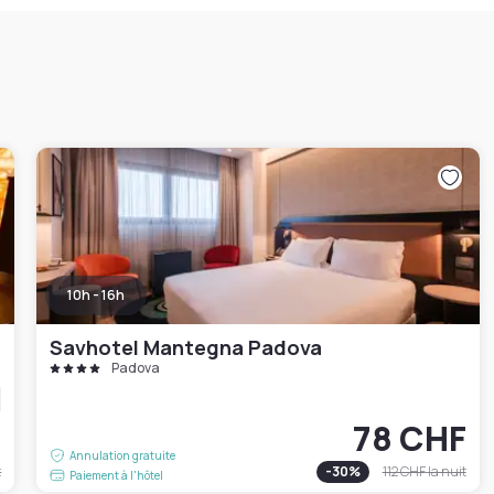
10h - 16h
Savhotel Mantegna Padova
Padova
F
78 CHF
Annulation gratuite
t
-
30
%
112 CHF
la nuit
Paiement à l'hôtel