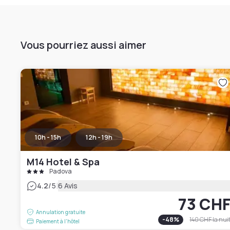
Vous pourriez aussi aimer
10h - 15h
12h - 19h
M14 Hotel & Spa
Padova
|
4.2
/5
6 Avis
73 CH
Annulation gratuite
-
48
%
140 CHF
la nui
Paiement à l'hôtel