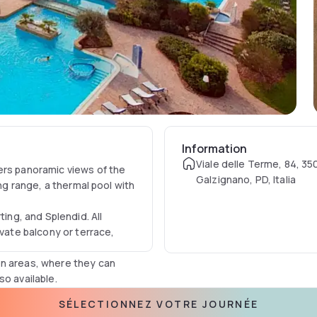
Information
Viale delle Terme, 84, 3
ers panoramic views of the
Galzignano, PD, Italia
ing range, a thermal pool with
ting, and Splendid. All
ivate balcony or terrace,
on areas, where they can
so available.
tion of traditional
SÉLECTIONNEZ VOTRE JOURNÉE
terrace overlooking the