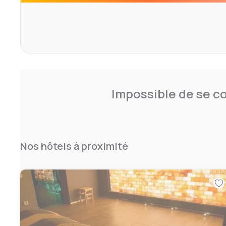
peaceful countryside.
Padova Golf Club is 8 km away, and Venice is less than 4
Free parking is available.
Impossible de se co
Nos hôtels à proximité