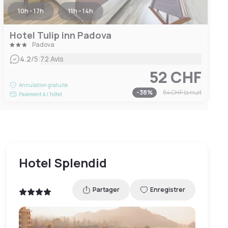
10h - 17h
11h - 14h
Hotel Tulip inn Padova
Padova
|
4.2
/5
72 Avis
52 CHF
Annulation gratuite
-
38
%
84 CHF
la nuit
Paiement à l'hôtel
Hotel Splendid
Partager
Enregistrer