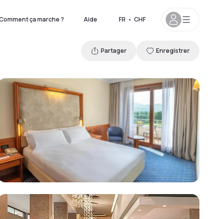
Comment ça marche ?
Aide
FR
•
CHF
Partager
Enregistrer