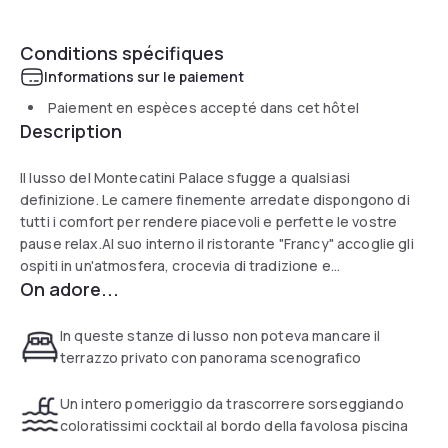
Conditions spécifiques
Informations sur le paiement
Paiement en espèces accepté dans cet hôtel
Description
Il lusso del Montecatini Palace sfugge a qualsiasi
definizione. Le camere finemente arredate dispongono di
tutti i comfort per rendere piacevoli e perfette le vostre
pause relax.Al suo interno il ristorante "Francy" accoglie gli
ospiti in un'atmosfera, crocevia di tradizione e
On adore...
modernità.Scegliere il Montecatini Palace vuol dire:
"Scegliere un'oasi dove dimenticarsi del resto del mondo e
sprofondare in una nuvola di relax".
In queste stanze di lusso non poteva mancare il
terrazzo privato con panorama scenografico
Un intero pomeriggio da trascorrere sorseggiando
coloratissimi cocktail al bordo della favolosa piscina