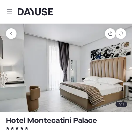
Dayuse
Partager
Enre
1
/
11
Hotel Montecatini Palace