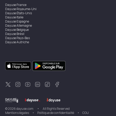
Dayuse
France
Dayuse
Royaume-Uni
Dayuse
États-Unis
Dayuse
Italie
Dayuse
Espagne
Dayuse
Allemagne
Dayuse
Belgique
Dayuse
Brésil
Dayuse
Pays-Bas
Dayuse
Autriche
Dayuse
Australie
Dayuse
Irlande
Dayuse
Hong Kong
Dayuse
Canada
Dayuse
Singapour
Dayuse
Suède
Dayuse
Thaïlande
Dayuse
Portugal
Dayuse
Corée
Dayuse
Nouvelle-Zélande
Dayuse
Turquie
©
2026
dayuse.com
•
All Rights Reserved
Mentions légales
•
Politique de confidentialité
•
CGU