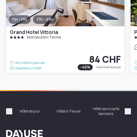
11h - 17h
17h - 23h
Grand Hotel Vittoria
P
Montecatini Terme
84 CHF
Annulation gratuite
-
40
%
140 CHF
la nuit
Paiement à l'hôtel
Hôtel sans carte
Hôt
Hôtel de jour
Hôtel à l'heure
bancaire
Précédent
Suiv
Dayuse