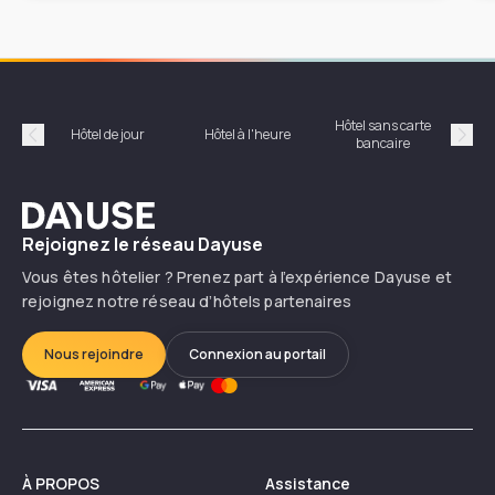
Hôtel sans carte
Hôt
Hôtel de jour
Hôtel à l'heure
bancaire
Précédent
Suiv
Dayuse
Rejoignez le réseau Dayuse
Vous êtes hôtelier ? Prenez part à l’expérience Dayuse et
rejoignez notre réseau d’hôtels partenaires
Nous rejoindre
Connexion au portail
À PROPOS
Assistance