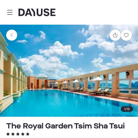
Dayuse
Partager
Enre
1
/
15
The Royal Garden Tsim Sha Tsui