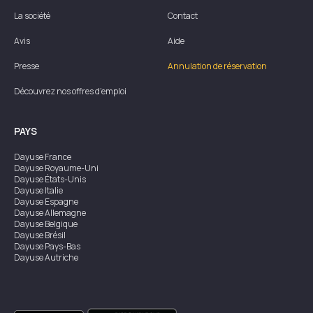
La société
Contact
Avis
Aide
Presse
Annulation de réservation
Découvrez nos offres d'emploi
PAYS
Dayuse
France
Dayuse
Royaume-Uni
Dayuse
États-Unis
Dayuse
Italie
Dayuse
Espagne
Dayuse
Allemagne
Dayuse
Belgique
Dayuse
Brésil
Dayuse
Pays-Bas
Dayuse
Autriche
Dayuse
Australie
Dayuse
Irlande
Dayuse
Hong Kong
Dayuse
Canada