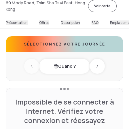
69 Mody Road, Tsim Sha Tsui East, Hong
Voir carte
Kong
Présentation
Offres
Description
FAQ
Emplacem
SÉLECTIONNEZ VOTRE JOURNÉE
Quand ?
Previous day
Next day
Impossible de se connecter à
Internet. Vérifiez votre
connexion et réessayez