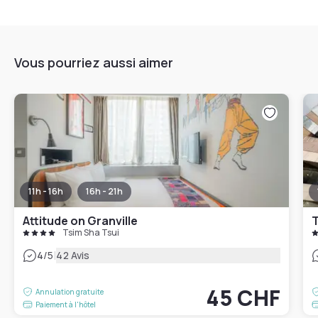
Vous pourriez aussi aimer
11h - 16h
16h - 21h
Attitude on Granville
T
Tsim Sha Tsui
|
4
/5
42 Avis
45 CHF
Annulation gratuite
Paiement à l'hôtel