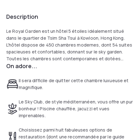
Description
Le Royal Garden est un hôtel 5 étoiles idéalement situé
dans le quartier de Tsim Sha Tsui à Kowloon, Hong Kong.
L'hôtel dispose de 450 chambres modernes, dont 54 suites
spacieuses et confortables, donnant sur le sky garden.
Toutes les chambres sont contemporaines et dotées
On adore...
d'équipements avancés dépassant l'imagination.
Il sera difficile de quitter cette chambre luxueuse et
magnifique.
Le Sky Club, de style méditerranéen, vous offre un pur
bonheur ! Piscine chauffée, jacuzzi et vues
imprenables.
Choisissez parmi huit fabuleuses options de
restauration (dont une recommandée par le guide