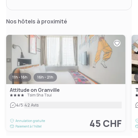
Nos hôtels à proximité
11h - 16h
16h - 21h
Attitude on Granville
T
Tsim Sha Tsui
|
4
/5
42 Avis
45 CHF
Annulation gratuite
Paiement à l'hôtel