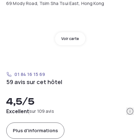
69 Mody Road, Tsim Sha Tsui East, Hong Kong
Voir carte
01 84 16 15 69
59 avis sur cet hôtel
4,5
/5
Info
Excellent
sur 109 avis
Plus d'informations