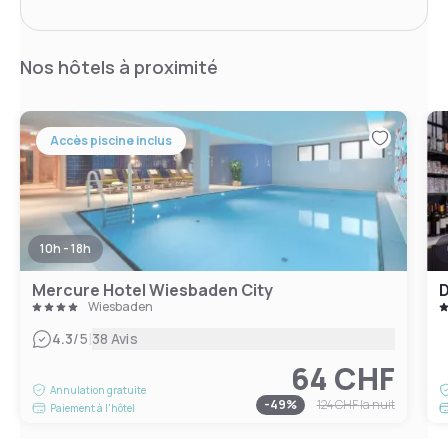
Nos hôtels à proximité
Accès piscine inclus
10h - 18h
Mercure Hotel Wiesbaden City
D
Wiesbaden
|
4.3
/5
38 Avis
64 CHF
Annulation gratuite
-
49
%
124 CHF
la nuit
Paiement à l'hôtel