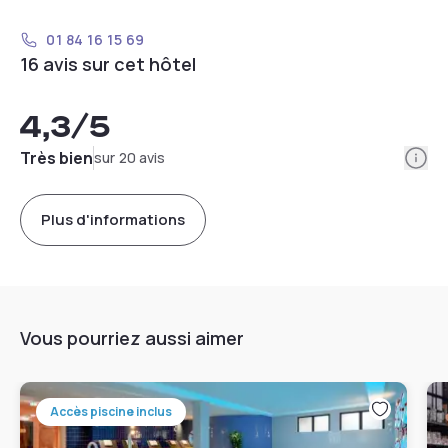
01 84 16 15 69
16 avis sur cet hôtel
4,3
/5
Info
Très bien
sur 20 avis
Plus d'informations
Vous pourriez aussi aimer
Accès piscine inclus