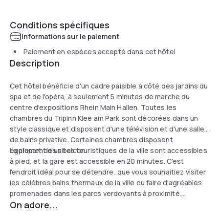
Conditions spécifiques
Informations sur le paiement
Paiement en espèces accepté dans cet hôtel
Description
Cet hôtel bénéficie d'un cadre paisible à côté des jardins du
spa et de l'opéra, à seulement 5 minutes de marche du
centre d'expositions Rhein Main Hallen. Toutes les
chambres du Tripinn Klee am Park sont décorées dans un
style classique et disposent d'une télévision et d'une salle
de bains privative. Certaines chambres disposent
également d'un balcon.
La plupart des sites touristiques de la ville sont accessibles
à pied, et la gare est accessible en 20 minutes. C'est
l'endroit idéal pour se détendre, que vous souhaitiez visiter
les célèbres bains thermaux de la ville ou faire d'agréables
promenades dans les parcs verdoyants à proximité.
On adore...
L'emplacement de l'hôtel sur une petite colline vous permet
de profiter de vues magnifiques sur la ville.