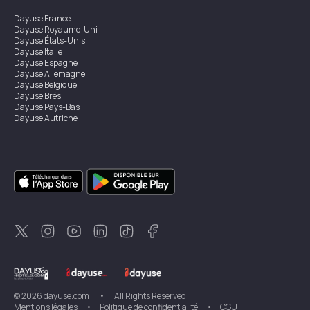
Dayuse
France
Dayuse
Royaume-Uni
Dayuse
États-Unis
Dayuse
Italie
Dayuse
Espagne
Dayuse
Allemagne
Dayuse
Belgique
Dayuse
Brésil
Dayuse
Pays-Bas
Dayuse
Autriche
Dayuse
Australie
Dayuse
Irlande
Dayuse
Hong Kong
Dayuse
Canada
Dayuse
Singapour
Dayuse
Suède
Dayuse
Thaïlande
Dayuse
Portugal
Dayuse
Corée
Dayuse
Nouvelle-Zélande
Dayuse
Turquie
©
2026
dayuse.com
•
All Rights Reserved
Mentions légales
•
Politique de confidentialité
•
CGU